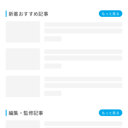
お
問
新着おすすめ記事
もっと見る
い
合
わ
せ
は
loading...
こ
ち
ら
loading...
loading...
編集・監修記事
もっと見る