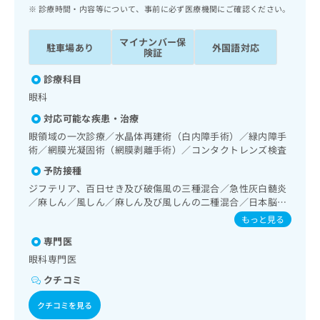
ッ
は
診療時間・内容等について、事前に必ず医療機関にご確認ください。
ク
こ
ナ
ち
マイナンバー保
駐車場あり
外国語対応
ビ
険証
ら
に
関
診療科目
広
す
広
眼科
告
る
告
代
対応可能な疾患・治療
お
出
理
問
眼領域の一次診療／水晶体再建術（白内障手術）／緑内障手
稿
店
術／網膜光凝固術（網膜剥離手術）／コンタクトレンズ検査
い
の
合
の
お
予防接種
わ
方
問
ジフテリア、百日せき及び破傷風の三種混合／急性灰白髄炎
せ
い
は
／麻しん／風しん／麻しん及び風しんの二種混合／日本脳炎
は
合
こ
／破傷風／ヒトパピローマウイルス感染症／水痘／インフル
もっと見る
こ
わ
ち
エンザ／成人の肺炎球菌感染症／おたふくかぜ／A型肝炎／B
ち
せ
専門医
型肝炎／髄膜炎菌感染症
ら
ら
は
眼科専門医
こ
こち
クチコミ
ち
広
らは
広
ら
告
マイ
クチコミを見る
告
出
ナビ