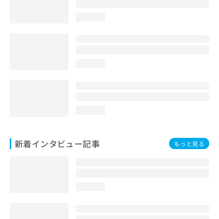
loading...
loading...
loading...
新着インタビュー記事
もっと見る
loading...