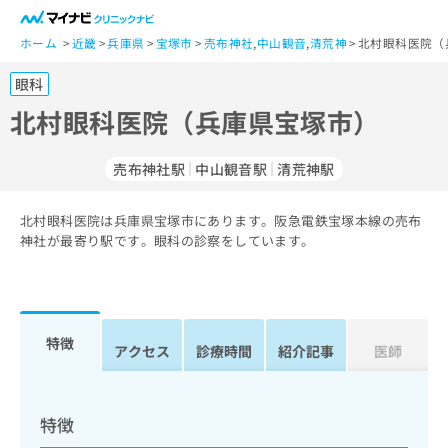
一
般
ホーム
近畿
兵庫県
宝塚市
売布神社
,
中山観音
,
清荒神
北村眼科医院（
ユ
眼科
ー
ザ
北村眼科医院（兵庫県宝塚市）
ー
の
売布神社駅
中山観音駅
清荒神駅
方
は
こ
北村眼科医院は兵庫県宝塚市にあります。阪急電鉄宝塚本線の売布
神社が最寄り駅です。眼科の診察をしています。
ち
ら
医
マ
療
イ
特徴
アクセス
診療時間
紹介記事
医師
関
ナ
係
ビ
者
ク
の
リ
特徴
方
ニ