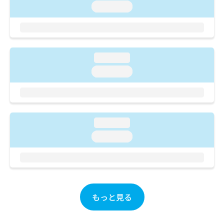
ご了
ら
み
loading...
承く
は
ださ
こ
無
い。
ち
料
ら
情
報
loading...
拡
掲
loading...
充
載
の
情
お
報
申
の
し
修
loading...
込
正
み
loading...
は
は
こ
こ
ち
ち
ら
ら
そ
もっと見る
の
他
の