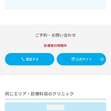
出
稿
クリ
資
稿
ニッ
の
料
クナ
の
お
の
ビサ
お
問
ご
イト
問
い
請
への
い
合
お問
求
合
合せ
わ
は
ご予約・お問い合わせ
フォ
わ
せ
こ
ーム
せ
は
ち
とな
診療受付時間外
は
こ
ら
りま
こ
ち
す。
ち
ら
クリ
無
電話する
公式サイト
ら
ニッ
料
クの
資
情
予
料
報
約・
の
症状
拡
のご
ご
充
相談
請
の
など
同じエリア・診療科目のクリニック
求
お
はで
は
申
きま
こ
せん
し
loading...
ので
ち
込