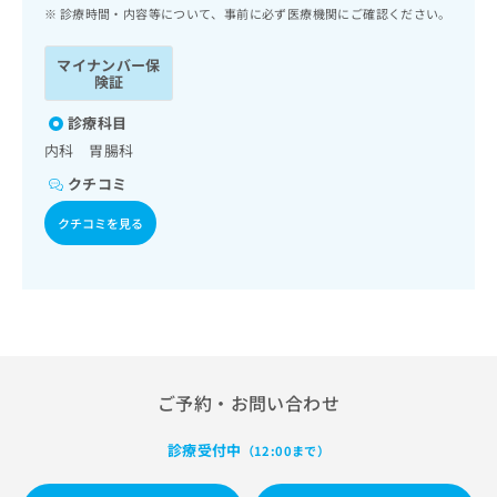
ッ
は
診療時間・内容等について、事前に必ず医療機関にご確認ください。
ク
こ
ナ
ち
マイナンバー保
ビ
険証
ら
に
関
診療科目
広
す
広
内科 胃腸科
告
る
告
代
クチコミ
お
出
理
問
稿
クチコミを見る
店
い
の
合
の
お
わ
方
問
せ
い
は
は
合
こ
こ
わ
ち
ち
せ
ら
ら
は
ご予約・お問い合わせ
こ
こち
ち
広
らは
診療受付中
（12:00まで）
広
ら
告
マイ
告
出
ナビ