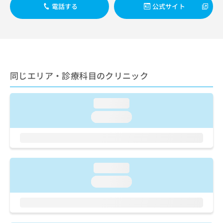
出
稿
クリ
資
電話する
公式サイト
稿
ニッ
の
料
クナ
の
お
の
ビサ
お
問
ご
イト
問
い
請
への
い
合
お問
求
合
合せ
わ
は
フォ
わ
同じエリア・診療科目のクリニック
せ
こ
ーム
せ
は
ち
とな
は
こ
ら
りま
こ
loading...
ち
す。
ち
ら
クリ
loading...
無
ら
ニッ
料
クの
資
情
予
料
報
約・
の
症状
拡
のご
ご
loading...
充
相談
請
の
loading...
など
求
お
はで
は
申
きま
こ
せん
し
ので
ち
込