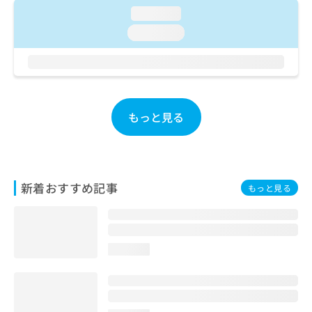
ご了
ら
み
loading...
承く
は
ださ
loading...
こ
無
い。
ち
料
ら
情
報
拡
掲
充
載
もっと見る
の
情
お
報
申
の
し
修
込
正
新着おすすめ記事
もっと見る
み
は
は
こ
こ
ち
ち
ら
ら
loading...
そ
の
他
の