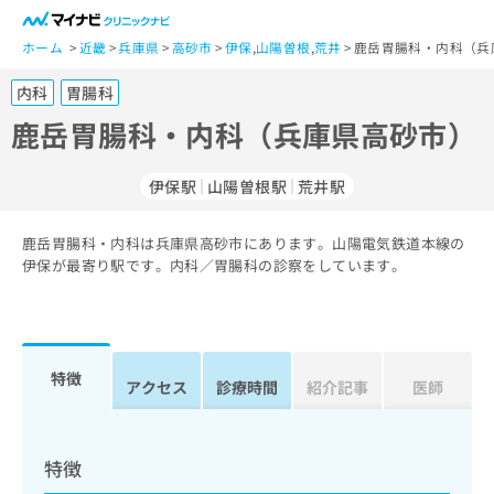
一
般
ホーム
近畿
兵庫県
高砂市
伊保
,
山陽曽根
,
荒井
鹿岳胃腸科・内科（兵
ユ
内科
胃腸科
ー
ザ
鹿岳胃腸科・内科（兵庫県高砂市）
ー
の
伊保駅
山陽曽根駅
荒井駅
方
は
こ
鹿岳胃腸科・内科は兵庫県高砂市にあります。山陽電気鉄道本線の
伊保が最寄り駅です。内科／胃腸科の診察をしています。
ち
ら
医
マ
療
イ
特徴
アクセス
診療時間
紹介記事
医師
関
ナ
係
ビ
者
ク
の
リ
特徴
方
ニ