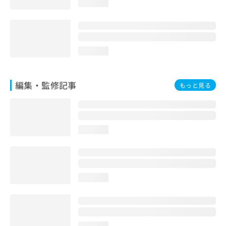
loading...
お
問
い
合
わ
loading...
せ
は
こ
編集・監修記事
もっと見る
ち
ら
loading...
loading...
loading...