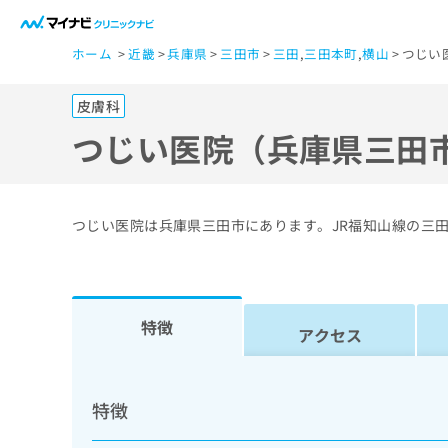
一
ホーム
近畿
兵庫県
三田市
三田
,
三田本町
,
横山
つじい
般
ユ
皮膚科
ー
ザ
つじい医院（兵庫県三田
ー
の
方
つじい医院は兵庫県三田市にあります。JR福知山線の三
は
こ
ち
ら
特徴
アクセス
医
マ
療
イ
特徴
ナ
関
ビ