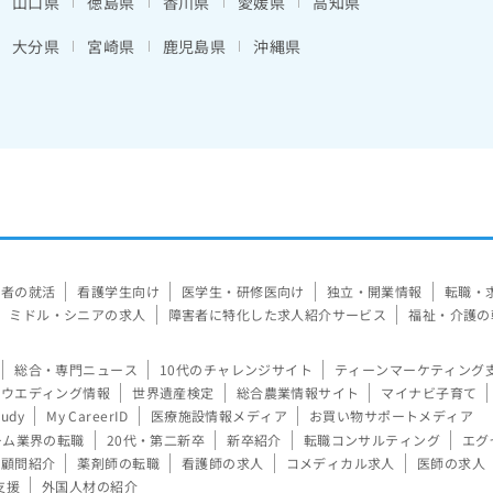
山口県
徳島県
香川県
愛媛県
高知県
大分県
宮崎県
鹿児島県
沖縄県
験者の就活
看護学生向け
医学生・研修医向け
独立・開業情報
転職・
ミドル・シニアの求人
障害者に特化した求人紹介サービス
福祉・介護の
総合・専門ニュース
10代のチャレンジサイト
ティーンマーケティング
ウエディング情報
世界遺産検定
総合農業情報サイト
マイナビ子育て
tudy
My CareerID
医療施設情報メディア
お買い物サポートメディア
ーム業界の転職
20代・第二新卒
新卒紹介
転職コンサルティング
エグ
顧問紹介
薬剤師の転職
看護師の求人
コメディカル求人
医師の求人
支援
外国人材の紹介