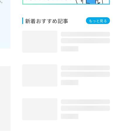
い。
新着おすすめ記事
もっと見る
loading...
loading...
loading...