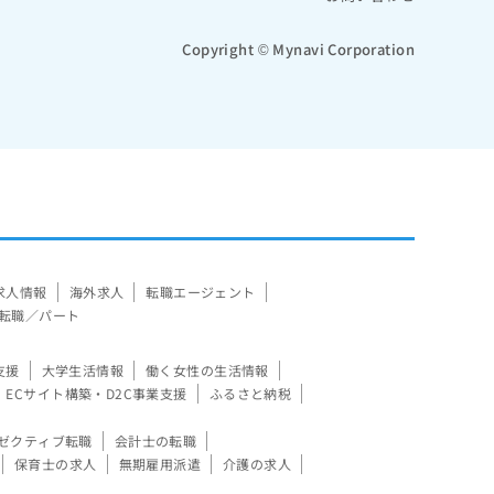
Copyright © Mynavi Corporation
求人情報
海外求人
転職エージェント
転職／パート
支援
大学生活情報
働く女性の生活情報
ECサイト構築・D2C事業支援
ふるさと納税
ゼクティブ転職
会計士の転職
保育士の求人
無期雇用派遣
介護の求人