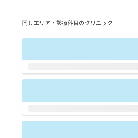
せ
こち
ち
らは
は
マイ
こ
ら
ナビ
ち
同じエリア・診療科目のクリニック
クリ
ら
ニッ
クナ
広
ビサ
広
資
イト
告
告
への
料
出
出
お問
の
稿
合せ
稿
ご
の
フォ
の
請
お
ーム
お
求
問
とな
問
りま
は
い
い
す。
こ
合
合
クリ
ち
わ
ニッ
わ
ら
せ
クの
せ
は
予
は
約・
こ
こ
無
症状
ち
ち
のご
料
ら
相談
ら
情
など
報
はで