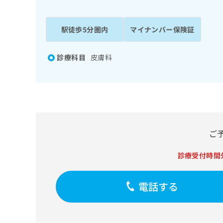
係
ク
者
リ
の
ニ
駅徒歩5分圏内
マイナンバー保険証
ッ
方
ク
は
ナ
診療科目
皮膚科
こ
ビ
ち
に
関
ら
す
る
お
広
広
問
ご
告
告
い
出
代
合
診療受付時間
稿
わ
理
の
せ
店
お
は
の
電話する
問
こ
い
方
ち
合
ら
は
わ
こ