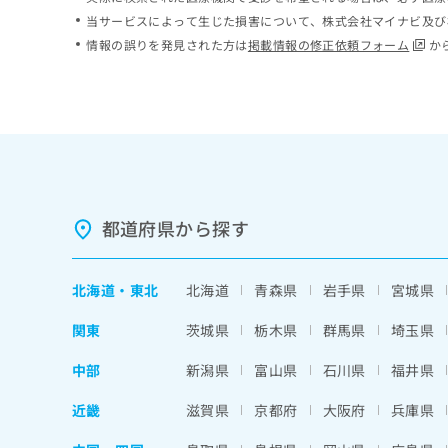
ち
み
当サービスによって生じた損害について、株式会社マイナビ及び
ら
は
情報の誤りを発見された方は
掲載情報の修正依頼フォーム
か
こ
ち
そ
ら
の
他
の
お
問
い
都道府県から探す
合
わ
せ
北海道
・
東北
北海道
青森県
岩手県
宮城県
は
こ
関東
茨城県
栃木県
群馬県
埼玉県
ち
ら
中部
新潟県
富山県
石川県
福井県
近畿
滋賀県
京都府
大阪府
兵庫県