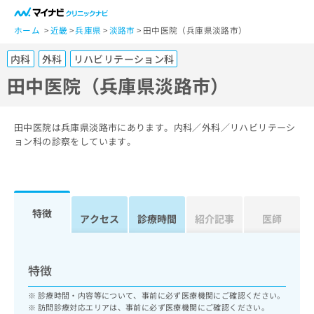
一
般
ホーム
近畿
兵庫県
淡路市
田中医院（兵庫県淡路市）
ユ
内科
外科
リハビリテーション科
ー
ザ
田中医院（兵庫県淡路市）
ー
の
方
田中医院は兵庫県淡路市にあります。内科／外科／リハビリテーシ
は
ョン科の診察をしています。
こ
ち
ら
特徴
医
アクセス
診療時間
紹介記事
医師
マ
療
イ
関
ナ
係
ビ
特徴
者
ク
の
リ
診療時間・内容等について、事前に必ず医療機関にご確認ください。
方
ニ
訪問診療対応エリアは、事前に必ず医療機関にご確認ください。