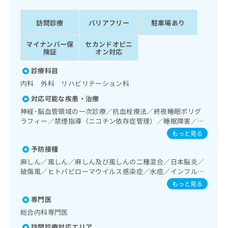
ッ
は
ク
こ
訪問診療
バリアフリー
駐車場あり
ナ
ち
ビ
ら
マイナンバー保
セカンドオピニ
に
険証
オン対応
関
広
す
広
診療科目
告
る
告
内科 外科 リハビリテーション科
代
お
出
理
問
稿
対応可能な疾患・治療
店
い
の
神経･脳血管領域の一次診療／抗血栓療法／終夜睡眠ポリグ
合
の
お
ラフィー／禁煙指導（ニコチン依存症管理）／睡眠障害／認
わ
方
問
知症／呼吸器領域の一次診療／在宅持続陽圧呼吸療法（睡眠
もっと見る
せ
い
は
時無呼吸症候群治療）／在宅酸素療法／消化器系領域の一次
は
予防接種
合
診療／人工肛門の管理／肝･胆道・膵臓領域の一次診療／循
こ
こ
わ
環器系領域の一次診療／ホルター型心電図検査／腎･泌尿器
麻しん／風しん／麻しん及び風しんの二種混合／日本脳炎／
ち
ち
系領域の一次診療／尿失禁の治療／内分泌･代謝･栄養領域の
せ
破傷風／ヒトパピローマウイルス感染症／水痘／インフルエ
ら
ら
一次診療／内分泌機能検査／インスリン療法／糖尿病患者教
は
ンザ／成人の肺炎球菌感染症／おたふくかぜ／B型肝炎
もっと見る
育（食事療法、運動療法、自己血糖測定）／糖尿病による合
こ
こち
併症に対する継続的な管理及び指導／血液・免疫系領域の一
専門医
ち
広
らは
次診療／医療用麻薬によるがん疼痛治療／がんに伴う精神症
広
ら
告
総合内科専門医
マイ
状のケア／漢方薬の処方／在宅における看取り
告
出
ナビ
訪問診療対応エリア