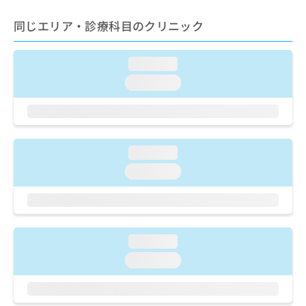
ご了
ら
み
承く
は
同じエリア・診療科目のクリニック
ださ
こ
無
い。
ち
料
ら
情
loading...
報
loading...
拡
掲
充
載
の
情
お
報
申
の
loading...
し
修
loading...
込
正
み
は
は
こ
こ
ち
ち
ら
ら
loading...
loading...
そ
の
他
の