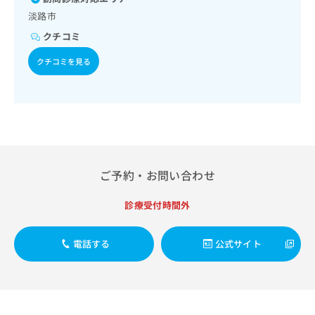
出
稿
クリ
資
淡路市
稿
ニッ
の
料
クナ
の
お
の
クチコミ
ビサ
お
問
ご
イト
問
クチコミを見る
い
請
への
い
合
お問
求
合
合せ
わ
は
フォ
わ
せ
こ
ーム
せ
は
ち
とな
は
こ
ら
りま
こ
ち
す。
ち
ら
クリ
無
ら
ニッ
ご予約・お問い合わせ
料
クの
資
情
予
診療受付時間外
料
報
約・
の
症状
拡
のご
ご
充
電話する
公式サイト
相談
請
の
など
求
お
はで
は
申
きま
こ
せん
し
ので
ち
込