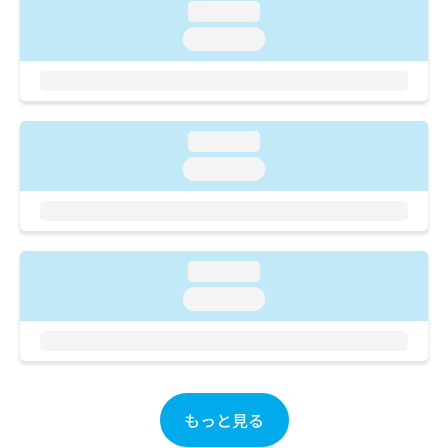
ご了
ら
み
loading...
承く
は
ださ
loading...
こ
無
い。
ち
料
ら
情
報
拡
掲
loading...
充
載
loading...
の
情
お
報
申
の
し
修
込
正
loading...
み
は
は
こ
loading...
こ
ち
ち
ら
ら
そ
の
もっと見る
他
の