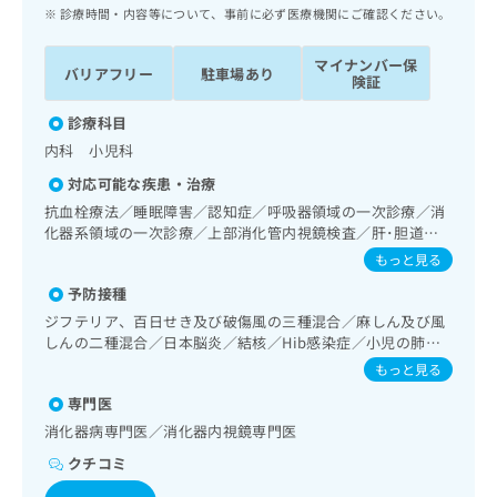
ッ
は
診療時間・内容等について、事前に必ず医療機関にご確認ください。
ク
こ
ナ
ち
マイナンバー保
バリアフリー
駐車場あり
ビ
険証
ら
に
関
診療科目
広
す
広
内科 小児科
告
る
告
代
対応可能な疾患・治療
お
出
理
問
抗血栓療法／睡眠障害／認知症／呼吸器領域の一次診療／消
稿
店
化器系領域の一次診療／上部消化管内視鏡検査／肝･胆道・
い
の
膵臓領域の一次診療／循環器系領域の一次診療／腎･泌尿器
合
の
お
もっと見る
系領域の一次診療／内分泌･代謝･栄養領域の一次診療／イン
わ
方
問
予防接種
スリン療法／糖尿病患者教育（食事療法、運動療法、自己血
せ
い
は
糖測定）／糖尿病による合併症に対する継続的な管理及び指
ジフテリア、百日せき及び破傷風の三種混合／麻しん及び風
は
合
こ
導／血液・免疫系領域の一次診療／小児領域の一次診療／漢
しんの二種混合／日本脳炎／結核／Hib感染症／小児の肺炎
こ
わ
ち
方薬の処方
球菌感染症／ヒトパピローマウイルス感染症／水痘／インフ
ち
せ
もっと見る
ら
ルエンザ／成人の肺炎球菌感染症／おたふくかぜ／B型肝炎
ら
は
専門医
／ロタウイルス感染症
こ
こち
消化器病専門医／消化器内視鏡専門医
ち
広
らは
広
ら
告
クチコミ
マイ
告
出
ナビ