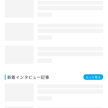
loading...
loading...
loading...
新着インタビュー記事
もっと見る
loading...