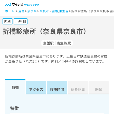
一
般
ホーム
近畿
奈良県
奈良市
富雄
,
東生駒
折橋診療所（奈良県奈良市 富
ユ
内科
小児科
ー
ザ
折橋診療所（奈良県奈良市）
ー
の
富雄駅
東生駒駅
方
は
こ
折橋診療所は奈良県奈良市にあります。近畿日本鉄道奈良線の富雄
が最寄り駅（バス5分）です。内科／小児科の診察をしています。
ち
ら
医
マ
療
イ
特徴
アクセス
診療時間
紹介記事
医師
関
ナ
係
ビ
者
ク
の
リ
特徴
方
ニ