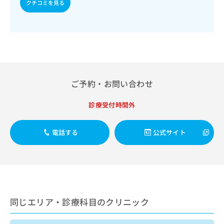
出
クチコミを見る
稿
クリ
資
稿
ニッ
の
料
クナ
の
お
の
ビサ
お
問
ご
イト
問
い
請
への
い
合
お問
求
合
合せ
わ
は
フォ
わ
せ
こ
ーム
ご予約・お問い合わせ
せ
は
ち
とな
は
こ
ら
りま
こ
ち
診療受付時間外
す。
ち
ら
クリ
無
ら
ニッ
料
クの
電話する
公式サイト
資
情
予
料
報
約・
の
症状
拡
のご
ご
充
相談
請
の
など
求
お
はで
は
申
きま
同じエリア・診療科目のクリニック
こ
せん
し
ので
ち
込