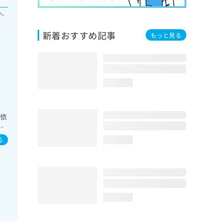
い。
新着おすすめ記事
もっと見る
loading...
ン依
圧
視
る
loading...
／
療法
の一
ン
続
loading...
傷
学