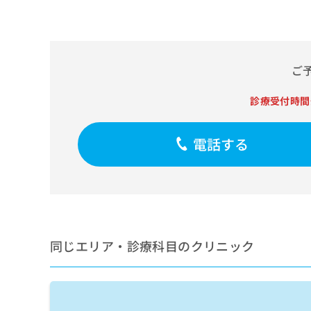
せ
こち
ち
らは
は
マイ
こ
ら
ナビ
ち
クリ
ら
ニッ
ご
クナ
広
ビサ
広
資
イト
告
診療受付時間
告
への
料
出
出
お問
の
稿
合せ
稿
ご
の
電話する
フォ
の
請
お
ーム
お
求
問
とな
問
りま
は
い
い
す。
こ
合
合
クリ
ち
わ
ニッ
わ
ら
せ
クの
せ
は
予
同じエリア・診療科目のクリニック
は
約・
こ
こ
無
症状
ち
ち
のご
料
ら
相談
ら
情
など
報
はで