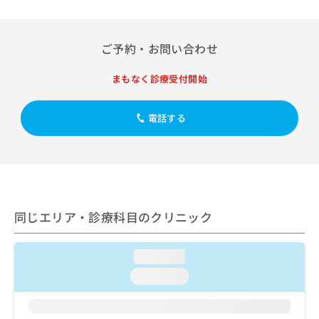
出
稿
クリ
資
稿
ニッ
の
料
クナ
の
お
の
ビサ
お
ご予約・お問い合わせ
問
ご
イト
問
い
請
への
い
合
お問
まもなく診療受付開始
求
合
合せ
わ
は
フォ
わ
せ
こ
ーム
せ
電話する
は
ち
とな
は
こ
ら
りま
こ
ち
す。
ち
ら
クリ
無
ら
ニッ
料
クの
資
情
予
料
報
約・
同じエリア・診療科目のクリニック
の
症状
拡
のご
ご
充
相談
請
の
loading...
など
求
お
はで
loading...
は
申
きま
こ
せん
し
ので
ち
込