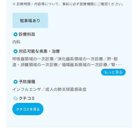
ッ
は
診療時間・内容等について、事前に必ず医療機関にご確認ください。
ク
こ
ナ
ち
駐車場あり
ビ
ら
に
関
診療科目
広
す
広
内科
告
る
告
代
対応可能な疾患・治療
お
出
理
問
呼吸器領域の一次診療／消化器系領域の一次診療／肝･胆
稿
店
道・膵臓領域の一次診療／循環器系領域の一次診療／腎･泌
い
の
尿器系領域の一次診療
合
の
お
もっと見る
わ
方
問
予防接種
せ
い
は
インフルエンザ／成人の肺炎球菌感染症
は
合
こ
こ
わ
クチコミ
ち
ち
せ
ら
ら
は
クチコミを見る
こ
こち
ち
広
らは
広
ら
告
マイ
告
出
ナビ