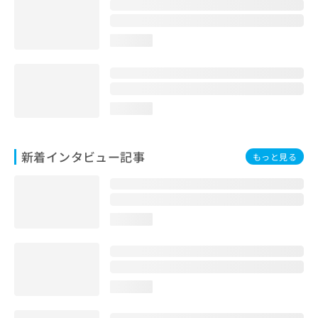
loading...
loading...
新着インタビュー記事
もっと見る
loading...
loading...