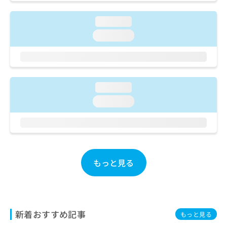
ご了
ら
み
承く
は
ださ
loading...
こ
無
い。
ち
loading...
料
ら
情
報
拡
掲
充
載
loading...
の
情
お
報
loading...
申
の
し
修
込
正
み
は
は
こ
こ
ち
もっと見る
ち
ら
ら
そ
の
新着おすすめ記事
他
もっと見る
の