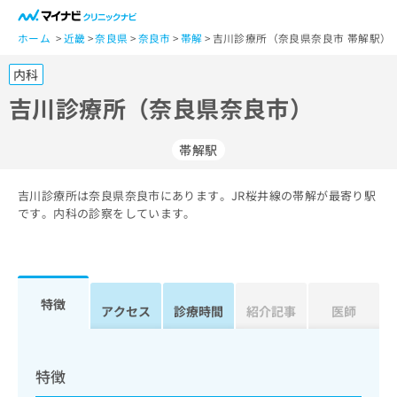
一
般
ホーム
近畿
奈良県
奈良市
帯解
吉川診療所（奈良県奈良市 帯解駅）
ユ
内科
ー
ザ
吉川診療所（奈良県奈良市）
ー
の
帯解駅
方
は
こ
吉川診療所は奈良県奈良市にあります。JR桜井線の帯解が最寄り駅
です。内科の診察をしています。
ち
ら
医
マ
療
イ
特徴
アクセス
診療時間
紹介記事
医師
関
ナ
係
ビ
者
ク
の
リ
特徴
方
ニ