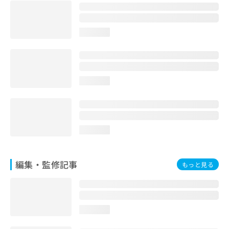
お
問
い
loading...
合
わ
せ
は
こ
loading...
ち
ら
loading...
編集・監修記事
もっと見る
loading...