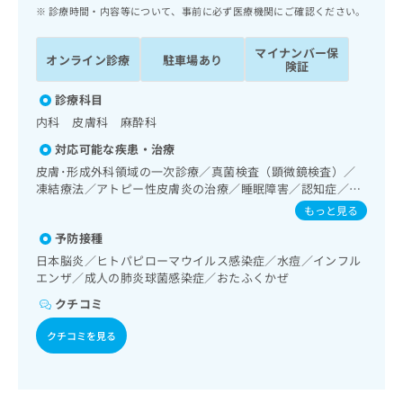
ッ
は
診療時間・内容等について、事前に必ず医療機関にご確認ください。
ク
こ
ナ
ち
マイナンバー保
オンライン診療
駐車場あり
ビ
険証
ら
に
関
診療科目
広
す
広
内科 皮膚科 麻酔科
告
る
告
代
対応可能な疾患・治療
お
出
理
問
皮膚･形成外科領域の一次診療／真菌検査（顕微鏡検査）／
稿
店
凍結療法／アトピー性皮膚炎の治療／睡眠障害／認知症／呼
い
の
吸器領域の一次診療／消化器系領域の一次診療／肝･胆道・
合
の
お
もっと見る
膵臓領域の一次診療／循環器系領域の一次診療／腎･泌尿器
わ
方
問
予防接種
系領域の一次診療／内分泌･代謝･栄養領域の一次診療／イン
せ
い
は
スリン療法／糖尿病患者教育（食事療法、運動療法、自己血
日本脳炎／ヒトパピローマウイルス感染症／水痘／インフル
は
合
こ
糖測定）／糖尿病による合併症に対する継続的な管理及び指
エンザ／成人の肺炎球菌感染症／おたふくかぜ
こ
わ
ち
導／血液・免疫系領域の一次診療／神経ブロック／漢方薬の
ち
せ
クチコミ
ら
処方／在宅における看取り
ら
は
こ
クチコミを見る
こち
ち
広
らは
広
ら
告
マイ
告
出
ナビ