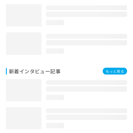
loading...
loading...
新着インタビュー記事
もっと見る
loading...
loading...