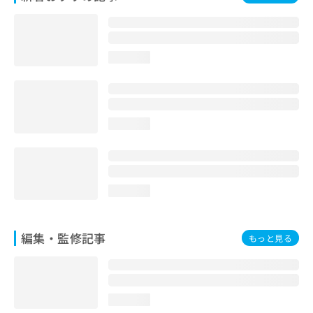
お
問
い
合
loading...
わ
せ
は
こ
ち
loading...
ら
loading...
編集・監修記事
もっと見る
loading...