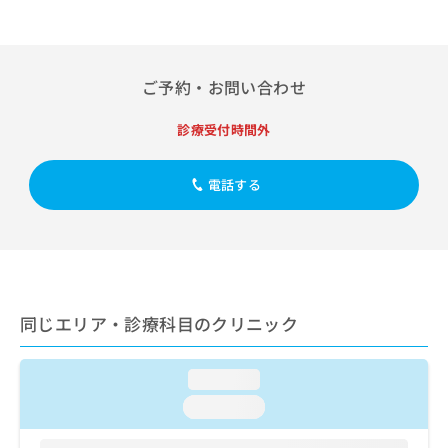
出
稿
クリ
資
稿
ニッ
の
料
クナ
の
お
の
ビサ
お
問
ご
イト
ご予約・お問い合わせ
問
い
請
への
い
合
お問
求
合
合せ
わ
診療受付時間外
は
フォ
わ
せ
こ
ーム
せ
は
ち
とな
電話する
は
こ
ら
りま
こ
ち
す。
ち
ら
クリ
無
ら
ニッ
料
クの
資
情
予
料
報
約・
の
症状
拡
同じエリア・診療科目のクリニック
のご
ご
充
相談
請
の
など
求
お
loading...
はで
は
申
きま
loading...
こ
せん
し
ので
ち
込