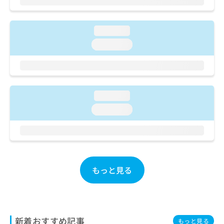
ご了
ら
み
承く
は
ださ
こ
無
い。
loading...
ち
料
loading...
ら
情
報
拡
掲
充
載
の
情
loading...
お
報
申
の
loading...
し
修
込
正
み
は
は
こ
こ
ち
ち
ら
もっと見る
ら
そ
の
他
新着おすすめ記事
の
もっと見る