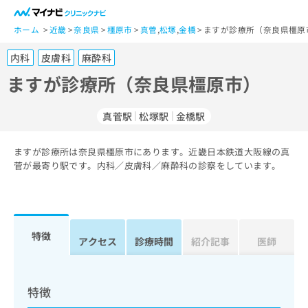
一
般
ホーム
近畿
奈良県
橿原市
真菅
,
松塚
,
金橋
ますが診療所（奈良県橿原
ユ
内科
皮膚科
麻酔科
ー
ザ
ますが診療所（奈良県橿原市）
ー
の
真菅駅
松塚駅
金橋駅
方
は
こ
ますが診療所は奈良県橿原市にあります。近畿日本鉄道大阪線の真
菅が最寄り駅です。内科／皮膚科／麻酔科の診察をしています。
ち
ら
医
マ
療
イ
特徴
アクセス
診療時間
紹介記事
医師
関
ナ
係
ビ
者
ク
の
リ
特徴
方
ニ