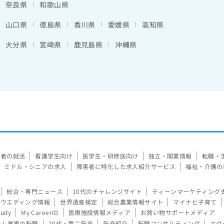
奈良県
和歌山県
山口県
徳島県
香川県
愛媛県
高知県
大分県
宮崎県
鹿児島県
沖縄県
験者の就活
看護学生向け
医学生・研修医向け
独立・開業情報
転職・
ミドル・シニアの求人
障害者に特化した求人紹介サービス
福祉・介護の
総合・専門ニュース
10代のチャレンジサイト
ティーンマーケティング
ウエディング情報
世界遺産検定
総合農業情報サイト
マイナビ子育て
tudy
My CareerID
医療施設情報メディア
お買い物サポートメディア
ーム業界の転職
20代・第二新卒
新卒紹介
転職コンサルティング
エグ