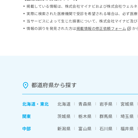
ち
み
掲載している情報は、株式会社マイナビおよび株式会社ウェルネ
ら
は
実際に検索された医療機関で受診を希望される場合は、必ず医療
こ
当サービスによって生じた損害について、株式会社マイナビ及び
ち
そ
情報の誤りを発見された方は
掲載情報の修正依頼フォーム
か
ら
の
他
の
お
問
い
合
わ
都道府県から探す
せ
は
こ
ち
北海道
・
東北
北海道
青森県
岩手県
宮城県
ら
関東
茨城県
栃木県
群馬県
埼玉県
中部
新潟県
富山県
石川県
福井県