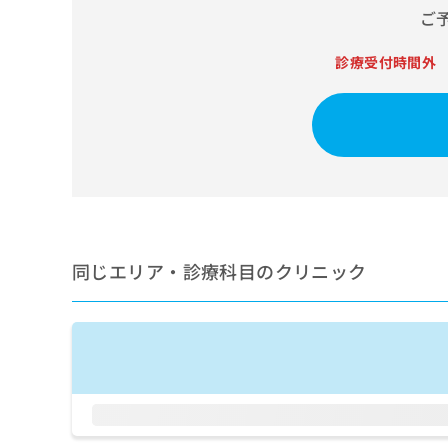
せ
こち
ご
ち
らは
は
マイ
こ
ら
ナビ
診療受付時間外
ち
クリ
ら
ニッ
クナ
広
ビサ
広
資
イト
告
告
への
料
出
出
お問
の
稿
合せ
稿
ご
の
フォ
の
請
お
ーム
お
求
問
とな
問
りま
は
い
同じエリア・診療科目のクリニック
い
す。
こ
合
合
クリ
ち
わ
ニッ
わ
ら
せ
クの
せ
は
予
は
約・
こ
こ
無
症状
ち
ち
のご
料
ら
相談
ら
情
など
報
はで