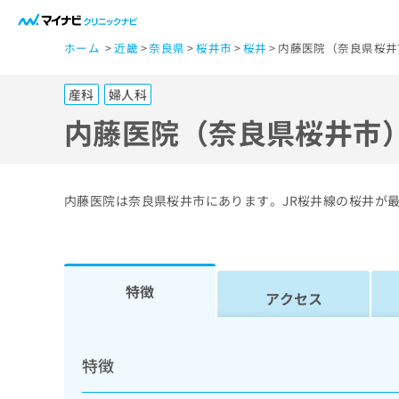
一
ホーム
近畿
奈良県
桜井市
桜井
内藤医院（奈良県桜井
般
ユ
産科
婦人科
ー
ザ
内藤医院（奈良県桜井市
ー
の
方
内藤医院は奈良県桜井市にあります。JR桜井線の桜井が
は
こ
ち
ら
特徴
アクセス
医
マ
療
イ
特徴
ナ
関
ビ