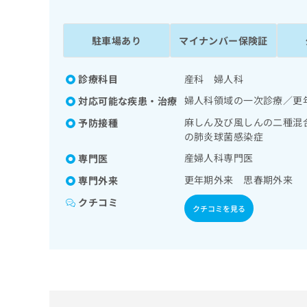
係
ク
者
リ
の
ニ
駐車場あり
マイナンバー保険証
ッ
方
ク
は
ナ
診療科目
産科 婦人科
こ
ビ
婦人科領域の一次診療／更
対応可能な疾患・治療
ち
に
関
ら
麻しん及び風しんの二種混
予防接種
す
の肺炎球菌感染症
る
産婦人科専門医
専門医
お
広
広
問
更年期外来 思春期外来
専門外来
告
告
い
出
代
合
クチコミ
クチコミを見る
稿
わ
理
の
せ
店
お
は
の
問
こ
い
方
ち
合
ら
は
わ
こ