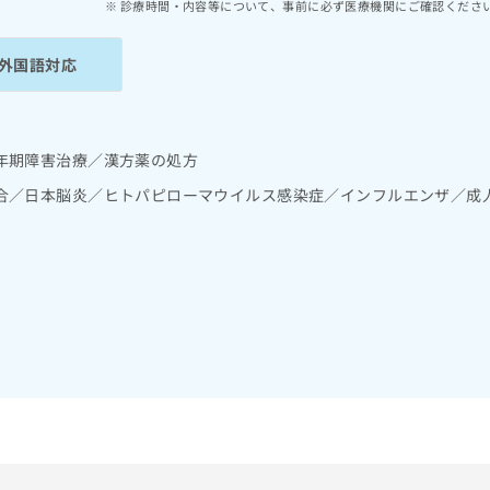
診療時間・内容等について、事前に必ず医療機関にご確認くださ
外国語対応
年期障害治療／漢方薬の処方
合／日本脳炎／ヒトパピローマウイルス感染症／インフルエンザ／成