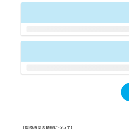
拡
資
きま
充
料
せん
の
ので
の
ご了
お
ご
承く
申
請
ださ
し
求
い。
込
は
み
こ
は
ち
こ
ら
ち
ら
無
料
掲
情
載
報
情
拡
報
充
の
の
修
お
正
申
は
し
【医療機関の情報について】
こ
込