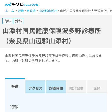
一
般
ホーム
近畿
奈良県
山辺郡山添村
山添村国民健康保険波多野診療所（
ユ
内科
外科
ー
ザ
山添村国民健康保険波多野診療所
ー
（奈良県山辺郡山添村）
の
方
は
こ
山添村国民健康保険波多野診療所は奈良県山辺郡山添村にありま
ち
す。内科／外科の診察をしています。
ら
医
マ
療
イ
特徴
関
アクセス
診療時間
紹介記事
医師
ナ
係
ビ
者
ク
の
リ
特徴
方
ニ