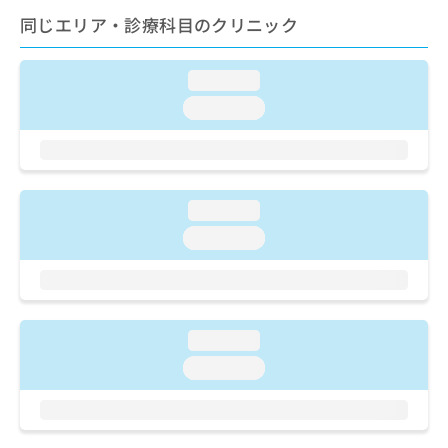
ご了
ら
み
承く
同じエリア・診療科目のクリニック
は
ださ
こ
無
い。
ち
料
loading...
ら
情
loading...
報
拡
掲
充
載
の
情
お
報
loading...
申
の
し
修
loading...
込
正
み
は
は
こ
こ
ち
ち
ら
loading...
ら
loading...
そ
の
他
の