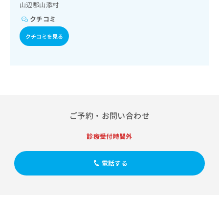
療法／糖尿病患者教育（食事療法、運動療法、自己血糖測
出
稿
クリ
山辺郡山添村
資
定）／糖尿病による合併症に対する継続的な管理及び指導／
稿
ニッ
の
料
クチコミ
血液・免疫系領域の一次診療／筋・骨格系及び外傷領域の一
クナ
の
お
の
次診療／小児領域の一次診療／神経ブロック／医療用麻薬に
ビサ
お
問
ご
クチコミを見る
イト
よるがん疼痛治療／漢方薬の処方／在宅における看取り
問
い
請
への
い
合
お問
求
合
合せ
わ
は
フォ
わ
せ
こ
ーム
せ
は
ち
とな
は
こ
ら
りま
こ
ち
す。
ち
ら
クリ
ご予約・お問い合わせ
無
ら
ニッ
料
クの
資
情
診療受付時間外
予
料
報
約・
の
症状
拡
のご
電話する
ご
充
相談
請
の
など
求
お
はで
は
申
きま
こ
せん
し
ので
ち
込