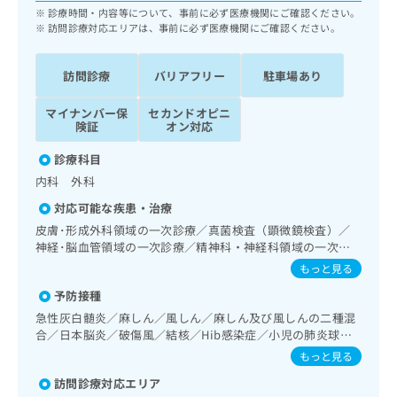
ッ
は
診療時間・内容等について、事前に必ず医療機関にご確認ください。
ク
訪問診療対応エリアは、事前に必ず医療機関にご確認ください。
こ
ナ
ち
ビ
ら
訪問診療
バリアフリー
駐車場あり
に
関
広
マイナンバー保
セカンドオピニ
す
広
険証
オン対応
告
る
告
代
お
出
診療科目
理
問
稿
内科 外科
店
い
の
合
の
お
対応可能な疾患・治療
わ
方
問
皮膚･形成外科領域の一次診療／真菌検査（顕微鏡検査）／
せ
い
は
神経･脳血管領域の一次診療／精神科・神経科領域の一次診
は
合
こ
療／禁煙指導（ニコチン依存症管理）／睡眠障害／認知症／
もっと見る
こ
わ
眼領域の一次診療／耳鼻咽喉領域の一次診療／呼吸器領域の
ち
ち
せ
予防接種
一次診療／在宅持続陽圧呼吸療法（睡眠時無呼吸症候群治
ら
ら
は
療）／在宅酸素療法／消化器系領域の一次診療／上部消化管
急性灰白髄炎／麻しん／風しん／麻しん及び風しんの二種混
こ
内視鏡検査／肝･胆道・膵臓領域の一次診療／循環器系領域
合／日本脳炎／破傷風／結核／Hib感染症／小児の肺炎球菌
こち
の一次診療／ホルター型心電図検査／腎･泌尿器系領域の一
ち
広
感染症／水痘／インフルエンザ／成人の肺炎球菌感染症／お
もっと見る
らは
次診療／婦人科領域の一次診療／乳腺領域の一次診療／内分
広
ら
たふくかぜ／B型肝炎／ロタウイルス感染症
告
マイ
泌･代謝･栄養領域の一次診療／内分泌機能検査／インスリン
訪問診療対応エリア
告
出
ナビ