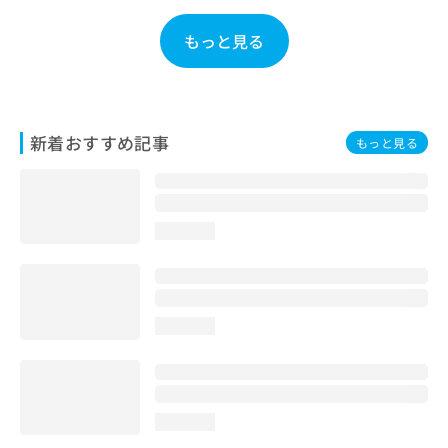
お
問
もっと見る
い
合
わ
せ
は
新着おすすめ記事
もっと見る
こ
ち
ら
loading...
loading...
loading...