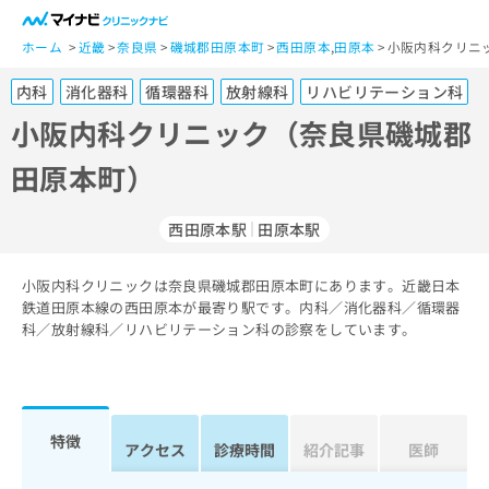
一
般
ホーム
近畿
奈良県
磯城郡田原本町
西田原本
,
田原本
小阪内科クリニ
ユ
内科
消化器科
循環器科
放射線科
リハビリテーション科
ー
ザ
小阪内科クリニック（奈良県磯城郡
ー
田原本町）
の
方
は
西田原本駅
田原本駅
こ
ち
小阪内科クリニックは奈良県磯城郡田原本町にあります。近畿日本
ら
鉄道田原本線の西田原本が最寄り駅です。内科／消化器科／循環器
科／放射線科／リハビリテーション科の診察をしています。
医
マ
療
イ
関
ナ
係
ビ
者
ク
特徴
アクセス
診療時間
紹介記事
医師
の
リ
方
ニ