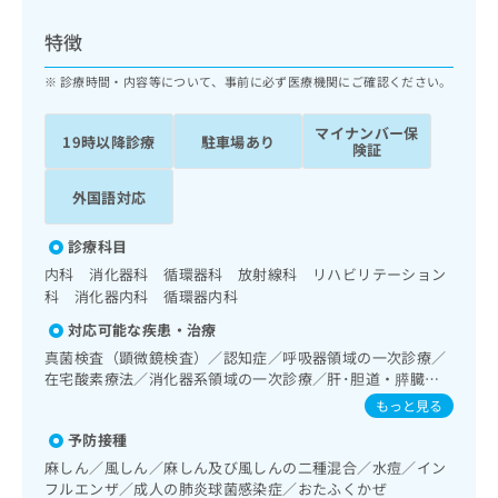
ッ
は
ク
こ
特徴
ナ
ち
ビ
診療時間・内容等について、事前に必ず医療機関にご確認ください。
ら
に
関
マイナンバー保
広
19時以降診療
駐車場あり
す
広
険証
告
る
告
代
お
出
外国語対応
理
問
稿
店
い
の
診療科目
合
の
お
内科 消化器科 循環器科 放射線科 リハビリテーション
わ
方
問
科 消化器内科 循環器内科
せ
い
は
は
合
対応可能な疾患・治療
こ
こ
わ
ち
真菌検査（顕微鏡検査）／認知症／呼吸器領域の一次診療／
ち
せ
在宅酸素療法／消化器系領域の一次診療／肝･胆道・膵臓領
ら
ら
は
域の一次診療／循環器系領域の一次診療／ホルター型心電図
もっと見る
こ
検査／腎･泌尿器系領域の一次診療／尿失禁の治療／内分泌･
こち
ち
予防接種
広
代謝･栄養領域の一次診療／インスリン療法／糖尿病患者教
らは
広
ら
告
育（食事療法、運動療法、自己血糖測定）／漢方薬の処方
麻しん／風しん／麻しん及び風しんの二種混合／水痘／イン
マイ
告
出
ナビ
フルエンザ／成人の肺炎球菌感染症／おたふくかぜ