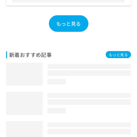
お
問
い
合
もっと見る
わ
せ
は
こ
ち
新着おすすめ記事
もっと見る
ら
loading...
loading...