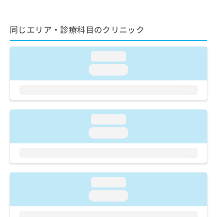
ご了
ら
み
承く
は
ださ
こ
無
い。
同じエリア・診療科目のクリニック
ち
料
ら
情
報
loading...
拡
掲
loading...
充
載
の
情
お
報
申
の
し
修
loading...
込
正
み
loading...
は
は
こ
こ
ち
ち
ら
ら
loading...
そ
の
loading...
他
の