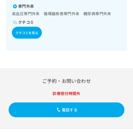
出
稿
クリ
資
専門外来
稿
ニッ
の
料
クナ
の
高血圧専門外来 循環器疾患専門外来 糖尿病専門外来
お
の
ビサ
お
問
ご
クチコミ
イト
問
い
請
への
い
合
お問
クチコミを見る
求
合
合せ
わ
は
フォ
わ
せ
こ
ーム
せ
は
ち
とな
は
こ
ら
りま
こ
ち
す。
ち
ら
クリ
無
ら
ニッ
料
クの
ご予約・お問い合わせ
資
情
予
料
報
約・
の
症状
診療受付時間外
拡
のご
ご
充
相談
請
の
など
電話する
求
お
はで
は
申
きま
こ
せん
し
ので
ち
込