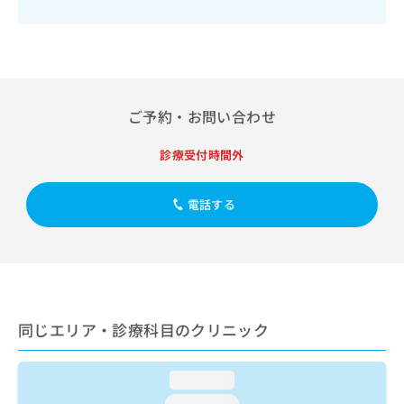
出
稿
クリ
資
稿
ニッ
の
料
クナ
の
お
の
ビサ
お
問
ご
イト
問
い
請
への
い
合
お問
求
合
ご予約・お問い合わせ
合せ
わ
は
フォ
わ
せ
こ
ーム
せ
は
ち
診療受付時間外
とな
は
こ
ら
りま
こ
ち
す。
ち
電話する
ら
クリ
無
ら
ニッ
料
クの
資
情
予
料
報
約・
の
症状
拡
のご
ご
充
相談
請
の
同じエリア・診療科目のクリニック
など
求
お
はで
は
申
きま
こ
せん
し
loading...
ので
ち
込