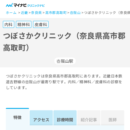
一
般
ホーム
近畿
奈良県
高市郡高取町
壺阪山
つぼさかクリニック（奈良県
ユ
内科
精神科
皮膚科
ー
ザ
つぼさかクリニック（奈良県高市郡
ー
高取町）
の
方
は
壺阪山駅
こ
ち
つぼさかクリニックは奈良県高市郡高取町にあります。近畿日本鉄
ら
道吉野線の壺阪山が最寄り駅です。内科／精神科／皮膚科の診察を
しています。
医
マ
療
イ
関
ナ
係
ビ
者
ク
特徴
アクセス
診療時間
紹介記事
医師
の
リ
方
ニ