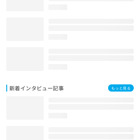
loading...
loading...
loading...
新着インタビュー記事
もっと見る
loading...