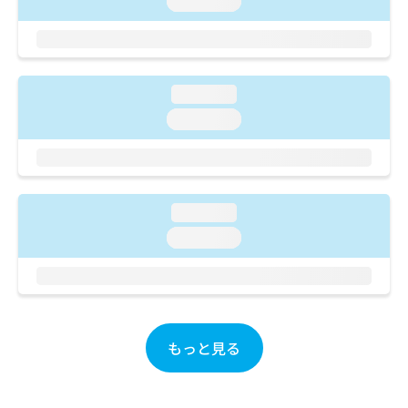
loading...
ご了
ら
み
承く
は
ださ
こ
無
い。
ち
料
ら
情
loading...
報
loading...
拡
掲
充
載
の
情
お
報
申
の
し
loading...
修
込
正
loading...
み
は
は
こ
こ
ち
ち
ら
ら
もっと見る
そ
の
他
の