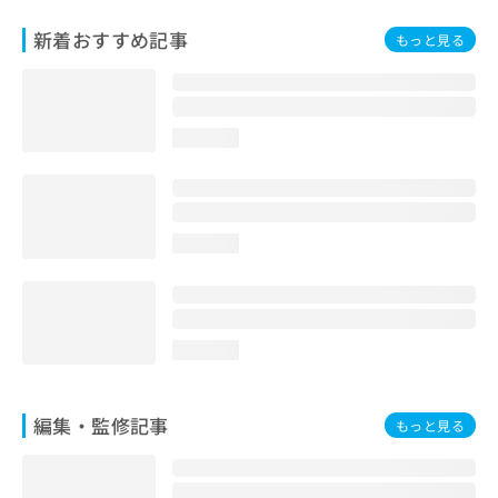
お
新着おすすめ記事
問
もっと見る
い
合
わ
せ
loading...
は
こ
ち
ら
loading...
loading...
編集・監修記事
もっと見る