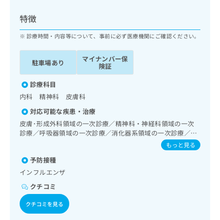
ッ
は
ク
こ
特徴
ナ
ち
ビ
診療時間・内容等について、事前に必ず医療機関にご確認ください。
ら
に
関
マイナンバー保
広
駐車場あり
す
広
険証
告
る
告
代
お
診療科目
出
理
問
稿
内科 精神科 皮膚科
店
い
の
対応可能な疾患・治療
合
の
お
わ
皮膚･形成外科領域の一次診療／精神科・神経科領域の一次
方
問
せ
診療／呼吸器領域の一次診療／消化器系領域の一次診療／
い
は
肝･胆道・膵臓領域の一次診療／循環器系領域の一次診療／
は
合
もっと見る
こ
内分泌･代謝･栄養領域の一次診療
こ
わ
ち
予防接種
ち
せ
ら
ら
インフルエンザ
は
こ
クチコミ
こち
ち
広
らは
広
ら
クチコミを見る
告
マイ
告
出
ナビ