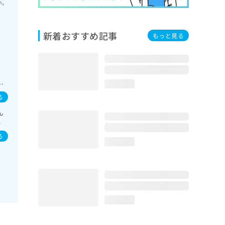
い。
新着おすすめ記事
もっと見る
胆
領
loading...
病
る
ん
染
染
る
loading...
loading...