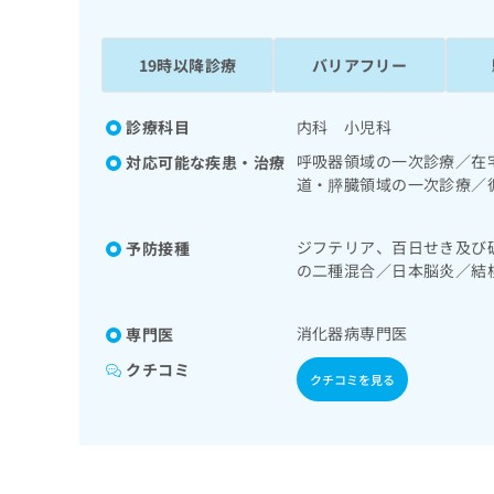
係
ク
者
リ
の
ニ
19時以降診療
バリアフリー
ッ
方
ク
は
ナ
診療科目
内科 小児科
こ
ビ
呼吸器領域の一次診療／在
対応可能な疾患・治療
ち
に
道・膵臓領域の一次診療／
関
ら
域の一次診療／インスリン
す
による合併症に対する継続
る
ジフテリア、百日せき及び
予防接種
お
広
の二種混合／日本脳炎／結
広
問
症／水痘／インフルエンザ
告
告
い
症
出
代
合
消化器病専門医
専門医
稿
わ
理
の
せ
クチコミ
店
クチコミを見る
お
は
の
問
こ
い
方
ち
合
ら
は
わ
こ