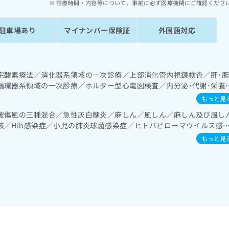
診療時間・内容等について、事前に必ず医療機関にご確認くださ
駐車場あり
マイナンバー保険証
外国語対応
宅酸素療法／消化器系領域の一次診療／上部消化管内視鏡検査／肝･
循環器系領域の一次診療／ホルター型心電図検査／内分泌･代謝･栄養
療法／糖尿病患者教育（食事療法、運動療法、自己血糖測定）／糖尿
もっと見
的な管理及び指導／小児領域の一次診療
破傷風の三種混合／急性灰白髄炎／麻しん／風しん／麻しん及び風し
核／Hib感染症／小児の肺炎球菌感染症／ヒトパピローマウイルス感
／成人の肺炎球菌感染症／おたふくかぜ／B型肝炎／ロタウイルス感
もっと見