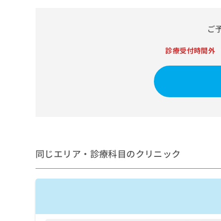
せ
こち
ち
らは
は
マイ
こ
ら
ナビ
ご
ち
クリ
ら
ニッ
診療受付時間外
クナ
広
ビサ
広
資
イト
告
告
への
料
出
出
お問
の
稿
合せ
稿
ご
の
フォ
の
請
お
ーム
お
求
問
とな
問
りま
は
い
い
す。
こ
合
合
クリ
ち
わ
同じエリア・診療科目のクリニック
ニッ
わ
ら
せ
クの
せ
は
予
は
約・
こ
こ
無
症状
ち
ち
のご
料
ら
相談
ら
情
など
報
はで