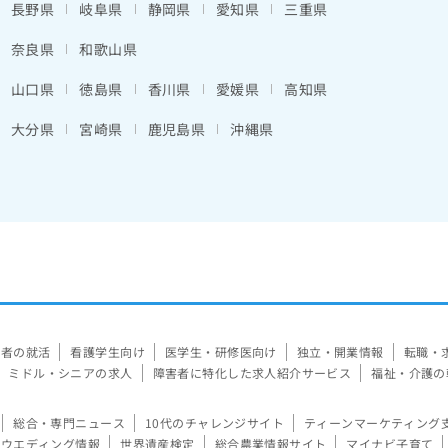
長野県
岐阜県
静岡県
愛知県
三重県
奈良県
和歌山県
山口県
徳島県
香川県
愛媛県
高知県
大分県
宮崎県
鹿児島県
沖縄県
験者の就活
看護学生向け
医学生・研修医向け
独立・開業情報
転職・
ミドル・シニアの求人
障害者に特化した求人紹介サービス
福祉・介護の
総合・専門ニュース
10代のチャレンジサイト
ティーンマーケティング
ウエディング情報
世界遺産検定
総合農業情報サイト
マイナビ子育て