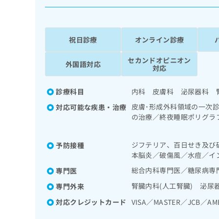
係
ク
者
リ
の
ニ
ッ
方
祝日診療
オンライン診療
ク
は
ナ
セカンドオピニオン
こ
外国語対応
ビ
対応
ち
に
関
ら
診療科目
内科 皮膚科 泌尿器科 腎
す
る
皮膚･形成外科領域の一次
対応可能な疾患・治療
お
の治療／終夜睡眠ポリグラ
広
広
問
領域の一次診療／在宅持続
告
告
い
域の一次診療／上部消化管
出
代
合
ジフテリア、百日せき及び
予防接種
ホルター型心電図検査／腎
稿
わ
本脳炎／破傷風／水痘／イ
理
（CAPD）／尿失禁の治療
の
せ
（食事療法、運動療法、自
店
総合内科専門医／糖尿病専
専門医
お
は
液・免疫系領域の一次診療
の
問
こ
腎臓内科(人工腎臓) 泌尿
専門外来
い
方
ち
合
対応クレジットカード
VISA／MASTER／JCB／AM
ら
は
わ
こ