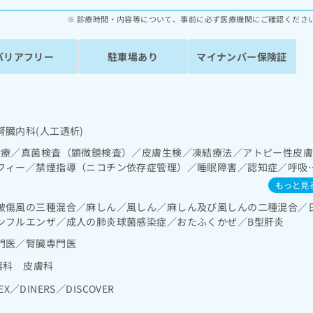
診療時間・内容等について、事前に必ず医療機関にご確認くださ
バリアフリー
駐車場あり
マイナンバー保険証
臓内科(人工透析)
診療／真菌検査（顕微鏡検査）／皮膚生検／凍結療法／アトピー性皮
フィー／禁煙指導（ニコチン依存症管理）／睡眠障害／認知症／呼吸
陽圧呼吸療法（睡眠時無呼吸症候群治療）／在宅酸素療法／消化器系
もっと見
内視鏡検査／肝･胆道・膵臓領域の一次診療／循環器系領域の一次診
破傷風の三種混合／麻しん／風しん／麻しん及び風しんの二種混合／
･泌尿器系領域の一次診療／膀胱鏡検査／血液透析／夜間透析／腹膜
ンフルエンザ／成人の肺炎球菌感染症／おたふくかぜ／B型肝炎
／内分泌･代謝･栄養領域の一次診療／インスリン療法／糖尿病患者教
己血糖測定）／糖尿病による合併症に対する継続的な管理及び指導／
門医／腎臓専門医
／小児領域の一次診療／漢方薬の処方／在宅における看取り
器科 皮膚科
EX／DINERS／DISCOVER