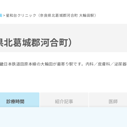
田
星和台クリニック（奈良県北葛城郡河合町 大輪田駅）
県北葛城郡河合町）
畿日本鉄道田原本線の大輪田が最寄り駅です。内科／皮膚科／泌尿器
診療時間
紹介記事
医師