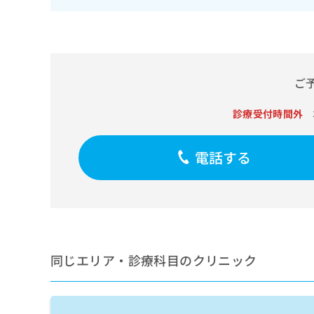
せ
こち
ち
らは
は
マイ
こ
ら
ナビ
ち
クリ
ら
ニッ
クナ
ご
広
ビサ
広
資
イト
告
告
への
料
診療受付時間外
出
出
お問
の
稿
合せ
稿
ご
の
フォ
の
電話する
請
お
ーム
お
求
問
とな
問
りま
は
い
い
す。
こ
合
合
クリ
ち
わ
ニッ
わ
ら
せ
クの
せ
は
予
は
約・
こ
同じエリア・診療科目のクリニック
こ
無
症状
ち
ち
のご
料
ら
相談
ら
情
など
報
はで