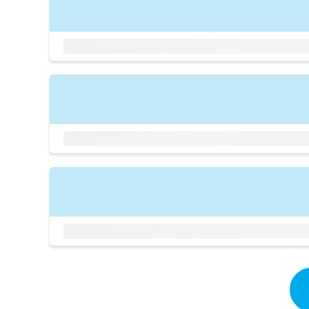
拡
資
きま
充
料
せん
の
ので
の
ご了
お
ご
承く
申
請
ださ
し
求
い。
込
は
み
こ
は
ち
こ
ら
ち
ら
無
料
掲
情
載
報
情
拡
報
充
の
の
修
お
正
申
は
し
こ
込