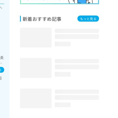
い。
新着おすすめ記事
もっと見る
loading...
膚炎
器
領
る
療／
loading...
日
透析
育
血
loading...