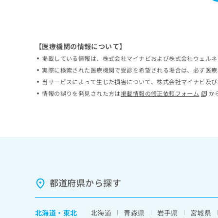
ち
み
ら
は
こ
ち
そ
【医療機関の情報について】
ら
の
掲載している情報は、株式会社マイナビおよび株式会社ウェルネ
他
実際に検索された医療機関で受診を希望される場合は、必ず医療
の
当サービスによって生じた損害について、株式会社マイナビ及び
お
問
情報の誤りを発見された方は
掲載情報の修正依頼フォーム
か
い
合
わ
せ
は
こ
ち
ら
都道府県から探す
北海道
・
東北
北海道
青森県
岩手県
宮城県