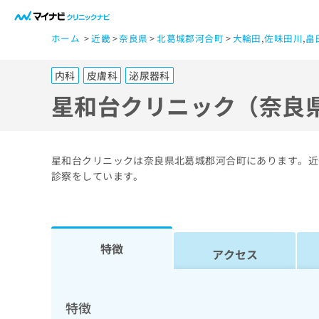
一
ホーム
近畿
奈良県
北葛城郡河合町
大輪田
,
佐味田川
,
畠
般
ユ
内科
皮膚科
泌尿器科
ー
ザ
星和台クリニック（奈良
ー
の
方
星和台クリニックは奈良県北葛城郡河合町にあります。近
は
診察をしています。
こ
ち
ら
特徴
アクセス
医
マ
療
イ
ナ
関
特徴
ビ