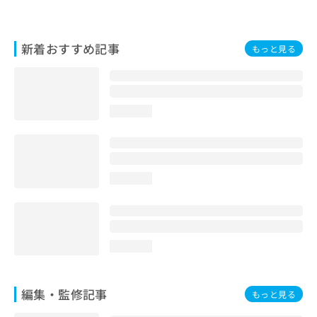
お
問
い
新着おすすめ記事
もっと見る
合
わ
せ
は
こ
loading...
ち
ら
loading...
loading...
編集・監修記事
もっと見る