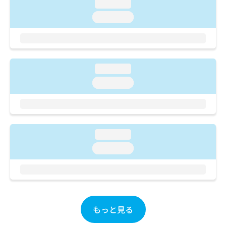
ご了
loading...
ら
み
承く
は
loading...
ださ
こ
無
い。
ち
料
ら
情
報
拡
掲
loading...
充
載
loading...
の
情
お
報
申
の
し
修
込
正
loading...
み
は
は
loading...
こ
こ
ち
ち
ら
ら
そ
の
もっと見る
他
の