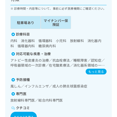
ッ
は
ク
診療時間・内容等について、事前に必ず医療機関にご確認ください。
こ
ナ
ち
ビ
ら
マイナンバー保
駐車場あり
に
険証
関
広
す
診療科目
広
告
る
告
内科 消化器科 循環器科 小児科 放射線科 消化器内
代
お
出
科 循環器内科 糖尿病内科
理
問
稿
対応可能な疾患・治療
店
い
の
合
アトピー性皮膚炎の治療／抗血栓療法／睡眠障害／認知症／
の
お
呼吸器領域の一次診療／在宅酸素療法／消化器系領域の一次
わ
方
問
診療／上部消化管内視鏡検査／食道悪性腫瘍化学療法／胃悪
せ
い
もっと見る
は
性腫瘍化学療法／大腸悪性腫瘍化学療法／肝･胆道・膵臓領
は
合
こ
予防接種
域の一次診療／胆道悪性腫瘍化学療法／膵悪性腫瘍化学療法
こ
わ
ち
／循環器系領域の一次診療／腎･泌尿器系領域の一次診療／
風しん／インフルエンザ／成人の肺炎球菌感染症
ち
せ
ら
尿失禁の治療／乳腺領域の一次診療／乳腺悪性腫瘍化学療法
ら
は
専門医
／内分泌･代謝･栄養領域の一次診療／インスリン療法／糖尿
こ
病患者教育（食事療法、運動療法、自己血糖測定）／糖尿病
放射線科専門医／総合内科専門医
こち
ち
広
による合併症に対する継続的な管理及び指導／血液・免疫系
らは
クチコミ
広
ら
告
領域の一次診療／小児領域の一次診療／がんに伴う精神症状
マイ
告
出
ナビ
のケア／画像診断管理（専ら画像診断を担当する医師による
クチコミを見る