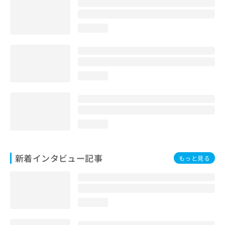
loading...
loading...
loading...
新着インタビュー記事
もっと見る
loading...