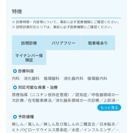
ッ
は
ク
こ
特徴
ナ
ち
ビ
診療時間・内容等について、事前に必ず医療機関にご確認ください。
ら
に
訪問診療対応エリアは、事前に必ず医療機関にご確認ください。
関
広
す
広
告
訪問診療
バリアフリー
駐車場あり
る
告
代
お
出
マイナンバー保
理
問
稿
険証
店
い
の
合
の
お
診療科目
わ
方
問
内科 消化器科 循環器科 消化器内科 循環器内科
せ
い
は
は
合
対応可能な疾患・治療
こ
こ
わ
禁煙指導（ニコチン依存症管理）／認知症／呼吸器領域の一
ち
ち
せ
次診療／在宅酸素療法／消化器系領域の一次診療／上部消化
ら
ら
は
管内視鏡検査／下部消化管内視鏡検査／肝･胆道・膵臓領域
もっと見る
こ
の一次診療／循環器系領域の一次診療／ホルター型心電図検
こち
予防接種
ち
査／腎･泌尿器系領域の一次診療／内分泌･代謝･栄養領域の
広
らは
広
ら
一次診療／内分泌機能検査／インスリン療法／糖尿病患者教
告
麻しん／風しん／麻しん及び風しんの二種混合／日本脳炎／
マイ
育（食事療法、運動療法、自己血糖測定）／糖尿病による合
告
出
ヒトパピローマウイルス感染症／水痘／インフルエンザ／成
ナビ