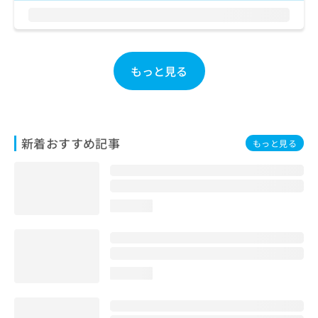
お
問
い
合
わ
もっと見る
せ
は
こ
ち
ら
新着おすすめ記事
もっと見る
loading...
loading...