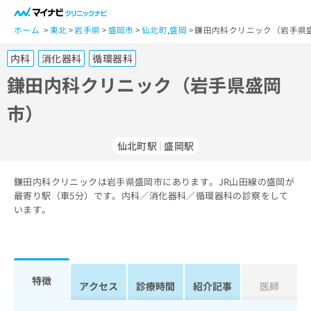
一
般
ホーム
東北
岩手県
盛岡市
仙北町
,
盛岡
鎌田内科クリニック（岩手県盛
ユ
内科
消化器科
循環器科
ー
ザ
鎌田内科クリニック（岩手県盛岡
ー
市）
の
方
は
仙北町駅
盛岡駅
こ
ち
鎌田内科クリニックは岩手県盛岡市にあります。JR山田線の盛岡が
ら
最寄り駅（車5分）です。内科／消化器科／循環器科の診察をして
います。
医
マ
療
イ
関
ナ
係
ビ
者
ク
特徴
アクセス
診療時間
紹介記事
医師
の
リ
方
ニ