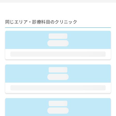
ご了
ら
み
承く
は
ださ
こ
無
い。
ち
料
同じエリア・診療科目のクリニック
ら
情
報
拡
掲
loading...
充
載
loading...
の
情
お
報
申
の
し
修
込
正
loading...
み
は
は
こ
loading...
こ
ち
ち
ら
ら
そ
loading...
の
他
loading...
の