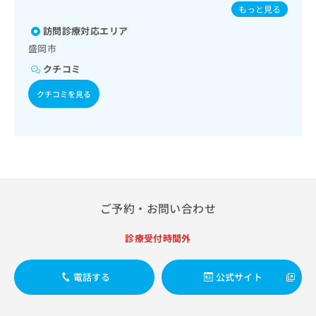
併症に対する継続的な管理及び指導／血液・免疫系領域の一
出
人の肺炎球菌感染症／おたふくかぜ／A型肝炎／B型肝炎
稿
クリ
資
もっと見る
次診療／医療用麻薬によるがん疼痛治療／CT撮影／在宅にお
稿
ニッ
の
料
ける看取り
クナ
訪問診療対応エリア
の
お
の
ビサ
お
問
盛岡市
ご
イト
問
い
請
への
クチコミ
い
合
お問
求
合
合せ
わ
は
クチコミを見る
フォ
わ
せ
こ
ーム
せ
は
ち
とな
は
こ
ら
りま
こ
ち
す。
ち
ら
クリ
無
ら
ニッ
料
クの
資
情
予
ご予約・お問い合わせ
料
報
約・
の
症状
拡
のご
ご
充
診療受付時間外
相談
請
の
など
求
お
はで
電話する
公式サイト
は
申
きま
こ
せん
し
ので
ち
込