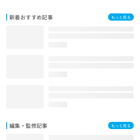
お
問
新着おすすめ記事
い
もっと見る
合
わ
せ
は
loading...
こ
ち
ら
loading...
loading...
編集・監修記事
もっと見る