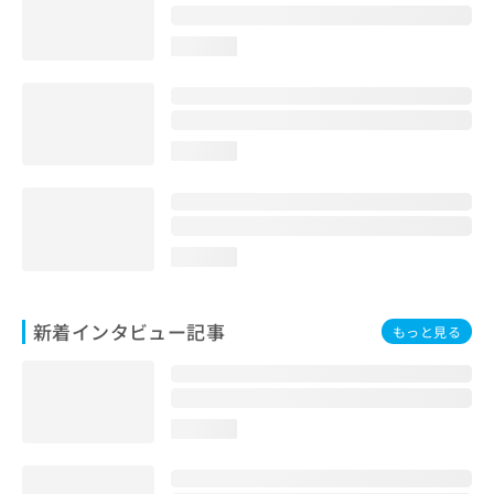
loading...
loading...
loading...
新着インタビュー記事
もっと見る
loading...