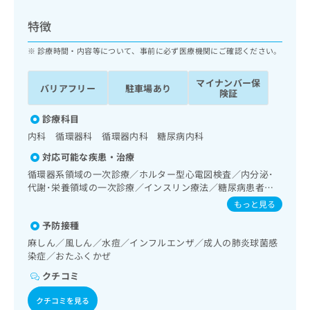
ッ
は
ク
こ
特徴
ナ
ち
ビ
診療時間・内容等について、事前に必ず医療機関にご確認ください。
ら
に
関
マイナンバー保
広
バリアフリー
駐車場あり
す
広
険証
告
る
告
代
お
診療科目
出
理
問
稿
内科 循環器科 循環器内科 糖尿病内科
店
い
の
対応可能な疾患・治療
合
の
お
わ
循環器系領域の一次診療／ホルター型心電図検査／内分泌･
方
問
せ
代謝･栄養領域の一次診療／インスリン療法／糖尿病患者教
い
は
育（食事療法、運動療法、自己血糖測定）／糖尿病による合
は
合
もっと見る
こ
併症に対する継続的な管理及び指導
こ
わ
ち
予防接種
ち
せ
ら
ら
麻しん／風しん／水痘／インフルエンザ／成人の肺炎球菌感
は
染症／おたふくかぜ
こ
こち
ち
広
クチコミ
らは
広
ら
告
マイ
告
クチコミを見る
出
ナビ