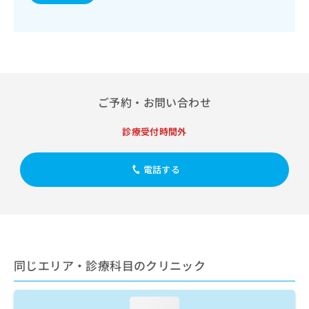
出
稿
クリ
資
稿
ニッ
の
料
クナ
の
お
の
ビサ
お
問
ご
イト
問
い
請
への
い
合
お問
求
合
合せ
わ
は
フォ
わ
ご予約・お問い合わせ
せ
こ
ーム
せ
は
ち
とな
は
こ
診療受付時間外
ら
りま
こ
ち
す。
ち
ら
クリ
無
ら
電話する
ニッ
料
クの
資
情
予
料
報
約・
の
症状
拡
のご
ご
充
相談
請
の
など
求
お
同じエリア・診療科目のクリニック
はで
は
申
きま
こ
せん
し
ので
ち
込
loading...