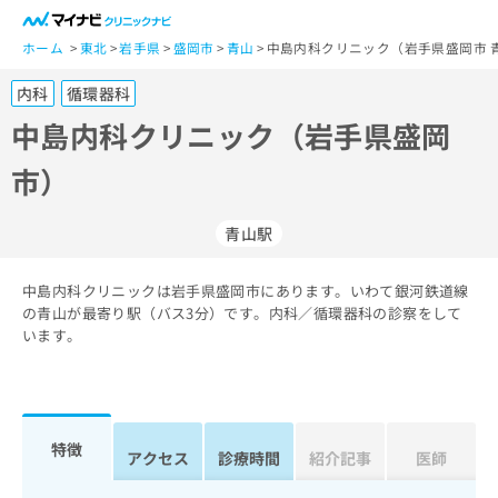
一
般
ホーム
東北
岩手県
盛岡市
青山
中島内科クリニック（岩手県盛岡市 
ユ
内科
循環器科
ー
ザ
中島内科クリニック（岩手県盛岡
ー
市）
の
方
は
青山駅
こ
ち
中島内科クリニックは岩手県盛岡市にあります。いわて銀河鉄道線
ら
の青山が最寄り駅（バス3分）です。内科／循環器科の診察をして
います。
医
マ
療
イ
関
ナ
係
ビ
者
ク
特徴
アクセス
診療時間
紹介記事
医師
の
リ
方
ニ