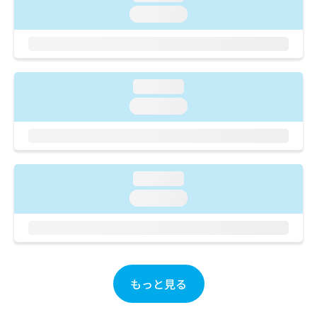
ご了
ら
み
承く
loading...
は
ださ
こ
無
い。
ち
料
ら
情
報
loading...
拡
掲
loading...
充
載
の
情
お
報
申
の
し
修
loading...
込
正
み
は
loading...
は
こ
こ
ち
ち
ら
ら
そ
もっと見る
の
他
の