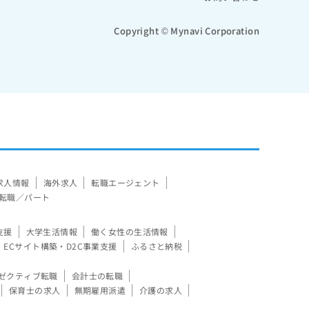
Copyright © Mynavi Corporation
求人情報
海外求人
転職エージェント
転職／パート
支援
大学生活情報
働く女性の生活情報
ECサイト構築・D2C事業支援
ふるさと納税
ゼクティブ転職
会計士の転職
保育士の求人
無期雇用派遣
介護の求人