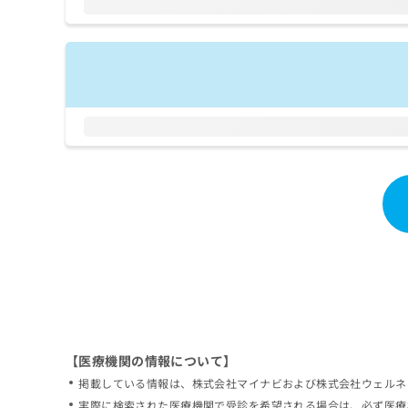
拡
資
きま
充
料
せん
の
ので
の
ご了
お
ご
承く
申
請
ださ
し
求
い。
込
は
み
こ
は
ち
こ
ら
ち
ら
無
料
掲
情
載
報
情
拡
報
充
の
の
修
お
【医療機関の情報について】
正
申
掲載している情報は、株式会社マイナビおよび株式会社ウェルネ
は
し
こ
実際に検索された医療機関で受診を希望される場合は、必ず医療
込