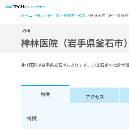
一
ホーム
東北
岩手県
釜石市
松倉
神林医院（岩手県釜石
般
ユ
内科
ー
ザ
神林医院（岩手県釜石市
ー
の
方
神林医院は岩手県釜石市にあります。JR釜石線の松倉が
は
こ
ち
ら
特徴
アクセス
医
マ
療
イ
特徴
ナ
関
ビ