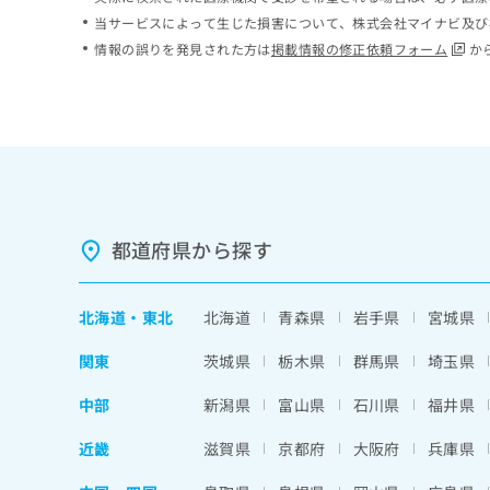
ち
み
当サービスによって生じた損害について、株式会社マイナビ及び
ら
は
情報の誤りを発見された方は
掲載情報の修正依頼フォーム
か
こ
ち
そ
ら
の
他
の
お
問
い
都道府県から探す
合
わ
せ
北海道
・
東北
北海道
青森県
岩手県
宮城県
は
こ
関東
茨城県
栃木県
群馬県
埼玉県
ち
ら
中部
新潟県
富山県
石川県
福井県
近畿
滋賀県
京都府
大阪府
兵庫県