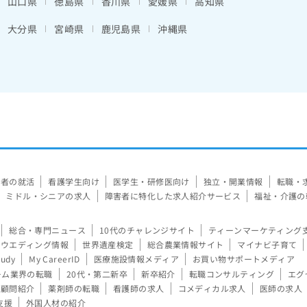
山口県
徳島県
香川県
愛媛県
高知県
大分県
宮崎県
鹿児島県
沖縄県
験者の就活
看護学生向け
医学生・研修医向け
独立・開業情報
転職・
ミドル・シニアの求人
障害者に特化した求人紹介サービス
福祉・介護の
総合・専門ニュース
10代のチャレンジサイト
ティーンマーケティング
ウエディング情報
世界遺産検定
総合農業情報サイト
マイナビ子育て
tudy
My CareerID
医療施設情報メディア
お買い物サポートメディア
ーム業界の転職
20代・第二新卒
新卒紹介
転職コンサルティング
エグ
顧問紹介
薬剤師の転職
看護師の求人
コメディカル求人
医師の求人
支援
外国人材の紹介