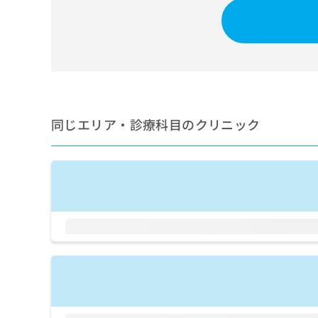
せ
こち
ち
らは
は
マイ
こ
ら
ナビ
ち
クリ
ら
ニッ
クナ
広
ビサ
広
資
イト
告
告
への
料
出
同じエリア・診療科目のクリニック
出
お問
の
稿
合せ
稿
ご
の
フォ
の
請
お
ーム
お
求
問
とな
問
りま
は
い
い
す。
こ
合
合
クリ
ち
わ
ニッ
わ
ら
せ
クの
せ
は
予
は
約・
こ
こ
無
症状
ち
ち
のご
料
ら
相談
ら
情
など
報
はで