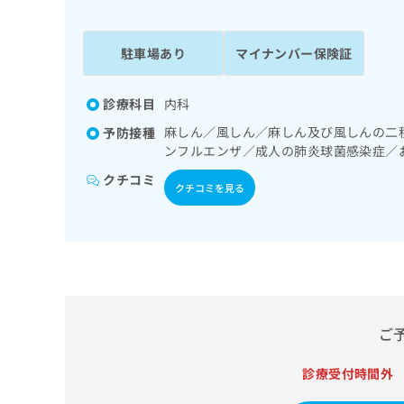
係
ク
者
リ
の
ニ
駐車場あり
マイナンバー保険証
ッ
方
ク
は
ナ
診療科目
内科
こ
ビ
麻しん／風しん／麻しん及び風しんの二
予防接種
ち
に
ンフルエンザ／成人の肺炎球菌感染症／
関
ら
す
クチコミ
クチコミを見る
る
お
広
広
問
告
告
い
出
代
合
稿
わ
理
の
せ
店
お
は
ご
の
問
こ
い
方
ち
合
診療受付時間外
ら
は
わ
こ