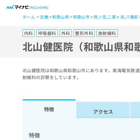
一
ホーム
近畿
和歌山県
和歌山市
西ノ庄
,
二里ヶ浜
,
八幡前
般
ユ
内科
呼吸器科
外科
整形外科
放射線科
ー
ザ
北山健医院（和歌山県和
ー
の
方
北山健医院は和歌山県和歌山市にあります。南海電気鉄道
は
射線科の診察をしています。
こ
ち
ら
特徴
アクセス
医
マ
療
イ
ナ
関
特徴
ビ