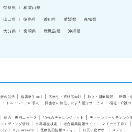
奈良県
和歌山県
山口県
徳島県
香川県
愛媛県
高知県
大分県
宮崎県
鹿児島県
沖縄県
験者の就活
看護学生向け
医学生・研修医向け
独立・開業情報
転職・
ミドル・シニアの求人
障害者に特化した求人紹介サービス
福祉・介護の
総合・専門ニュース
10代のチャレンジサイト
ティーンマーケティング
ウエディング情報
世界遺産検定
総合農業情報サイト
マイナビ子育て
tudy
My CareerID
医療施設情報メディア
お買い物サポートメディア