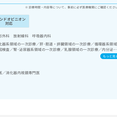
診療時間・内容等について、事前に必ず医療機関にご確認くださ
ンドオピニオン
対応
形外科 放射線科 呼吸器内科
化器系領域の一次診療／肝･胆道・膵臓領域の一次診療／循環器系領
図検査／腎･泌尿器系領域の一次診療／乳腺領域の一次診療／内分泌･
内分泌機能検査／インスリン療法／糖尿病患者教育（食事療法、運動
もっと見
病による合併症に対する継続的な管理及び指導／血液・免疫系領域の
傷領域の一次診療／小児領域の一次診療／神経ブロック
医／消化器内視鏡専門医