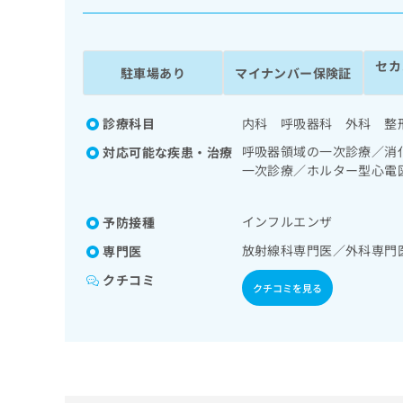
係
ク
者
リ
の
ニ
セカ
ッ
方
駐車場あり
マイナンバー保険証
ク
は
ナ
こ
ビ
診療科目
内科 呼吸器科 外科 整
ち
に
呼吸器領域の一次診療／消
対応可能な疾患・治療
関
ら
一次診療／ホルター型心電
す
謝･栄養領域の一次診療／
る
法、自己血糖測定）／糖尿
お
広
インフルエンザ
予防接種
次診療／筋・骨格系及び外
広
問
告
告
い
放射線科専門医／外科専門
専門医
出
代
合
クチコミ
稿
わ
理
クチコミを見る
の
せ
店
お
は
の
問
こ
い
方
ち
合
ら
は
わ
こ