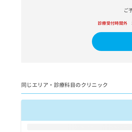
せ
こち
ち
らは
は
ご
マイ
こ
ら
ナビ
ち
クリ
診療受付時間外
ら
ニッ
クナ
広
ビサ
広
資
イト
告
告
への
料
出
出
お問
の
稿
合せ
稿
ご
の
フォ
の
請
お
ーム
お
求
問
とな
問
りま
は
い
い
す。
こ
合
同じエリア・診療科目のクリニック
合
クリ
ち
わ
ニッ
わ
ら
せ
クの
せ
は
予
は
約・
こ
こ
無
症状
ち
ち
のご
料
ら
相談
ら
情
など
報
はで