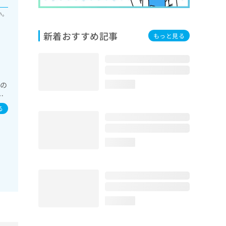
い。
新着おすすめ記事
もっと見る
域の
loading...
代
療
る
一
loading...
loading...