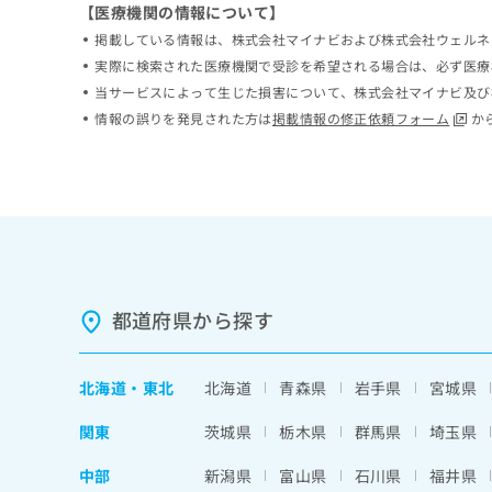
【医療機関の情報について】
ち
み
ら
掲載している情報は、株式会社マイナビおよび株式会社ウェルネ
は
こ
実際に検索された医療機関で受診を希望される場合は、必ず医療
ち
当サービスによって生じた損害について、株式会社マイナビ及び
そ
ら
情報の誤りを発見された方は
掲載情報の修正依頼フォーム
か
の
他
の
お
問
い
合
わ
せ
都道府県から探す
は
こ
ち
ら
北海道
・
東北
北海道
青森県
岩手県
宮城県
関東
茨城県
栃木県
群馬県
埼玉県
中部
新潟県
富山県
石川県
福井県