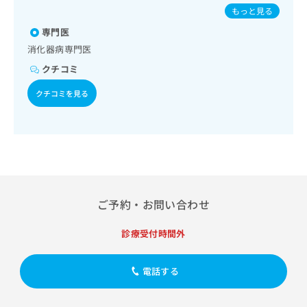
出
病患者教育（食事療法、運動療法、自己血糖測定）／糖尿病
稿
クリ
パピローマウイルス感染症／水痘／インフルエンザ／成人の
資
もっと見る
稿
ニッ
による合併症に対する継続的な管理及び指導／血液・免疫系
の
肺炎球菌感染症／おたふくかぜ／A型肝炎／B型肝炎
料
クナ
領域の一次診療／医療用麻薬によるがん疼痛治療
の
専門医
お
の
ビサ
お
問
ご
消化器病専門医
イト
問
い
請
への
クチコミ
い
合
お問
求
合
合せ
わ
は
クチコミを見る
フォ
わ
せ
こ
ーム
せ
は
ち
とな
は
こ
ら
りま
こ
ち
す。
ち
ら
クリ
無
ら
ニッ
料
クの
資
情
予
料
ご予約・お問い合わせ
報
約・
の
症状
拡
のご
ご
充
診療受付時間外
相談
請
の
など
求
お
はで
は
電話する
申
きま
こ
せん
し
ので
ち
込