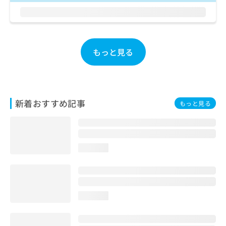
お
問
い
合
わ
もっと見る
せ
は
こ
ち
ら
新着おすすめ記事
もっと見る
loading...
loading...