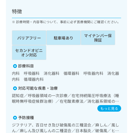
ッ
は
ク
こ
特徴
ナ
ち
ビ
診療時間・内容等について、事前に必ず医療機関にご確認ください。
ら
に
関
マイナンバー保
広
バリアフリー
駐車場あり
す
広
険証
告
る
告
代
セカンドオピニ
お
出
オン対応
理
問
稿
店
い
の
診療科目
合
の
お
内科 呼吸器科 消化器科 循環器科 呼吸器内科 消化器
わ
方
問
内科 循環器内科
せ
い
は
は
合
対応可能な疾患・治療
こ
こ
わ
ち
認知症／呼吸器領域の一次診療／在宅持続陽圧呼吸療法（睡
ち
せ
眠時無呼吸症候群治療）／在宅酸素療法／消化器系領域の一
ら
ら
は
次診療／上部消化管内視鏡検査／下部消化管内視鏡検査／下
もっと見る
こ
部消化管内視鏡的切除術／人工肛門の管理／肝･胆道・膵臓
こち
ち
予防接種
広
領域の一次診療／循環器系領域の一次診療／ホルター型心電
らは
広
ら
告
図検査／腎･泌尿器系領域の一次診療／乳腺領域の一次診療
ジフテリア、百日せき及び破傷風の三種混合／麻しん／風し
マイ
告
／内分泌･代謝･栄養領域の一次診療／インスリン療法／糖尿
出
ナビ
ん／麻しん及び風しんの二種混合／日本脳炎／破傷風／ヒト