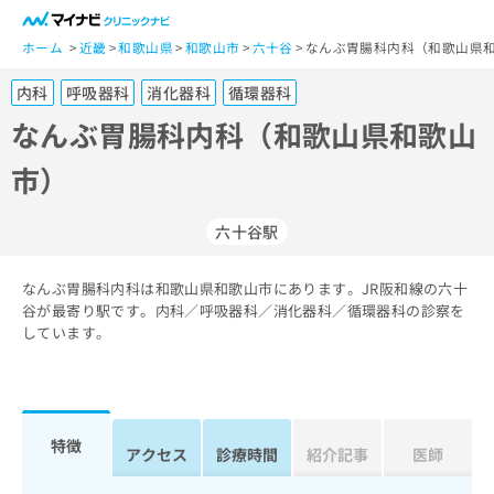
一
般
ホーム
近畿
和歌山県
和歌山市
六十谷
なんぶ胃腸科内科（和歌山県和
ユ
内科
呼吸器科
消化器科
循環器科
ー
ザ
なんぶ胃腸科内科（和歌山県和歌山
ー
市）
の
方
は
六十谷駅
こ
ち
なんぶ胃腸科内科は和歌山県和歌山市にあります。JR阪和線の六十
ら
谷が最寄り駅です。内科／呼吸器科／消化器科／循環器科の診察を
しています。
医
マ
療
イ
関
ナ
係
ビ
者
ク
特徴
アクセス
診療時間
紹介記事
医師
の
リ
方
ニ