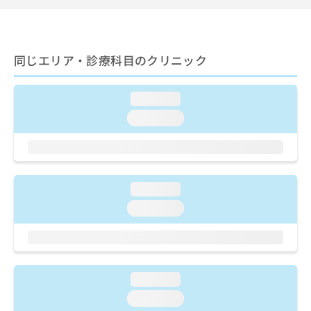
ご了
ら
み
承く
は
ださ
こ
無
い。
ち
料
同じエリア・診療科目のクリニック
ら
情
報
拡
掲
loading...
充
載
loading...
の
情
お
報
申
の
し
修
込
正
loading...
み
は
は
こ
loading...
こ
ち
ち
ら
ら
そ
の
loading...
他
loading...
の