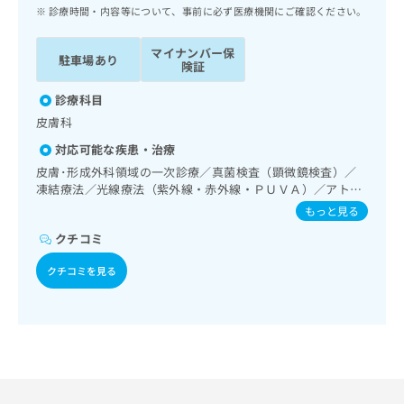
ッ
は
診療時間・内容等について、事前に必ず医療機関にご確認ください。
ク
こ
ナ
ち
マイナンバー保
駐車場あり
ビ
険証
ら
に
関
診療科目
広
す
広
皮膚科
告
る
告
代
対応可能な疾患・治療
お
出
理
問
皮膚･形成外科領域の一次診療／真菌検査（顕微鏡検査）／
稿
店
凍結療法／光線療法（紫外線・赤外線・ＰＵＶＡ）／アトピ
い
の
ー性皮膚炎の治療
合
の
お
もっと見る
わ
方
問
クチコミ
せ
い
は
は
合
こ
クチコミを見る
こ
わ
ち
ち
せ
ら
ら
は
こ
こち
ち
広
らは
広
ら
告
マイ
告
出
ナビ