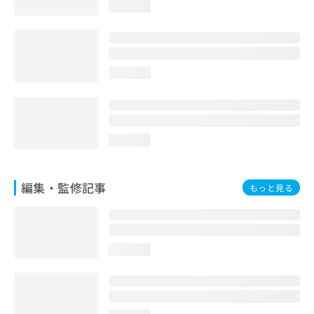
loading...
お
問
い
合
わ
loading...
せ
は
こ
ち
ら
loading...
編集・監修記事
もっと見る
loading...