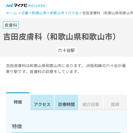
一
般
ホーム
近畿
和歌山県
和歌山市
六十谷
吉田皮膚科（和歌山県和歌山市
ユ
皮膚科
ー
ザ
吉田皮膚科（和歌山県和歌山市）
ー
の
六十谷駅
方
は
こ
吉田皮膚科は和歌山県和歌山市にあります。JR阪和線の六十谷が最
寄り駅です。皮膚科の診察をしています。
ち
ら
医
マ
療
イ
特徴
アクセス
診療時間
紹介記事
医師
関
ナ
係
ビ
者
ク
の
リ
特徴
方
ニ