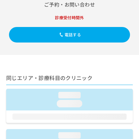
出
稿
クリ
資
ご予約・お問い合わせ
稿
ニッ
の
料
クナ
の
お
の
診療受付時間外
ビサ
お
問
ご
イト
問
い
請
への
い
合
お問
求
電話する
合
合せ
わ
は
フォ
わ
せ
こ
ーム
せ
は
ち
とな
は
こ
ら
りま
こ
ち
す。
ち
ら
クリ
無
ら
ニッ
同じエリア・診療科目のクリニック
料
クの
資
情
予
料
報
約・
loading...
の
症状
拡
のご
loading...
ご
充
相談
請
の
など
求
お
はで
は
申
きま
こ
せん
し
ので
ち
loading...
込