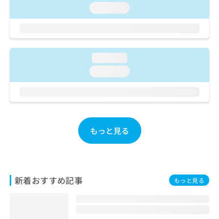
ご了
ら
み
loading...
承く
は
ださ
こ
無
い。
ち
料
ら
情
報
loading...
拡
掲
loading...
充
載
の
情
お
報
申
の
し
修
込
正
もっと見る
み
は
は
こ
こ
ち
ち
ら
ら
新着おすすめ記事
もっと見る
そ
の
他
の