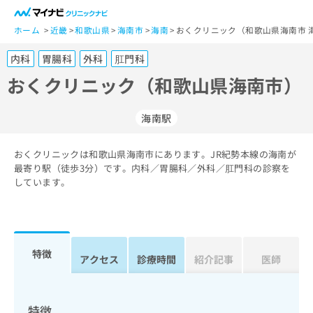
一
般
ホーム
近畿
和歌山県
海南市
海南
おくクリニック（和歌山県海南市 
ユ
内科
胃腸科
外科
肛門科
ー
ザ
おくクリニック（和歌山県海南市）
ー
の
海南駅
方
は
こ
おくクリニックは和歌山県海南市にあります。JR紀勢本線の海南が
最寄り駅（徒歩3分）です。内科／胃腸科／外科／肛門科の診察を
ち
しています。
ら
医
マ
療
イ
関
ナ
特徴
アクセス
診療時間
紹介記事
医師
係
ビ
者
ク
の
リ
方
ニ
特徴