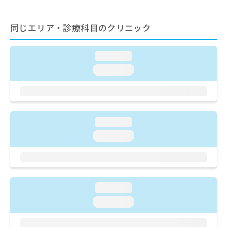
ご了
ら
み
承く
は
ださ
こ
同じエリア・診療科目のクリニック
無
い。
ち
料
ら
情
loading...
報
拡
掲
loading...
充
載
の
情
お
報
申
の
し
修
loading...
込
正
loading...
み
は
は
こ
こ
ち
ち
ら
ら
loading...
そ
loading...
の
他
の