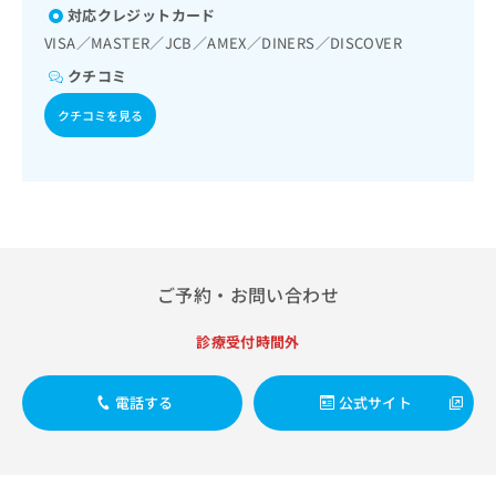
用麻薬によるがん疼痛治療／遠隔画像診断／漢方薬の処方／
出
稿
クリ
資
対応クレジットカード
在宅における看取り
稿
ニッ
の
料
VISA／MASTER／JCB／AMEX／DINERS／DISCOVER
クナ
の
お
の
ビサ
お
問
クチコミ
ご
イト
問
い
請
への
クチコミを見る
い
合
お問
求
合
合せ
わ
は
フォ
わ
せ
こ
ーム
せ
は
ち
とな
は
こ
ら
りま
こ
ち
す。
ち
ら
クリ
無
ら
ニッ
料
クの
ご予約・お問い合わせ
資
情
予
料
報
約・
診療受付時間外
の
症状
拡
のご
ご
充
相談
請
の
電話する
公式サイト
など
求
お
はで
は
申
きま
こ
せん
し
ので
ち
込