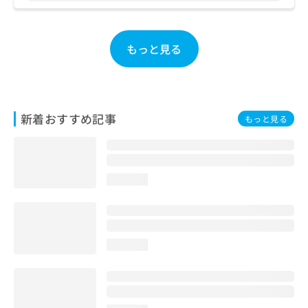
お
問
い
もっと見る
合
わ
せ
は
こ
新着おすすめ記事
ち
もっと見る
ら
loading...
loading...