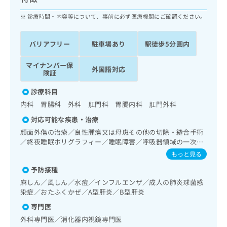
ッ
は
ク
診療時間・内容等について、事前に必ず医療機関にご確認ください。
こ
ナ
ち
ビ
ら
バリアフリー
駐車場あり
駅徒歩5分圏内
に
関
広
マイナンバー保
す
広
外国語対応
告
険証
る
告
代
お
出
診療科目
理
問
稿
内科 胃腸科 外科 肛門科 胃腸内科 肛門外科
店
い
の
合
の
お
対応可能な疾患・治療
わ
方
問
顔面外傷の治療／良性腫瘍又は母斑その他の切除・縫合手術
せ
い
は
／終夜睡眠ポリグラフィー／睡眠障害／呼吸器領域の一次診
は
合
こ
療／在宅持続陽圧呼吸療法（睡眠時無呼吸症候群治療）／在
もっと見る
こ
わ
宅酸素療法／消化器系領域の一次診療／上部消化管内視鏡検
ち
ち
せ
予防接種
査／下部消化管内視鏡検査／下部消化管内視鏡的切除術／人
ら
ら
は
工肛門の管理／肝･胆道・膵臓領域の一次診療／循環器系領
麻しん／風しん／水痘／インフルエンザ／成人の肺炎球菌感
こ
域の一次診療／腎･泌尿器系領域の一次診療／婦人科領域の
染症／おたふくかぜ／A型肝炎／B型肝炎
こち
ち
一次診療／乳腺領域の一次診療／内分泌･代謝･栄養領域の一
広
らは
専門医
次診療／インスリン療法／糖尿病患者教育（食事療法、運動
広
ら
告
マイ
療法、自己血糖測定）／血液・免疫系領域の一次診療／医療
外科専門医／消化器内視鏡専門医
告
出
ナビ