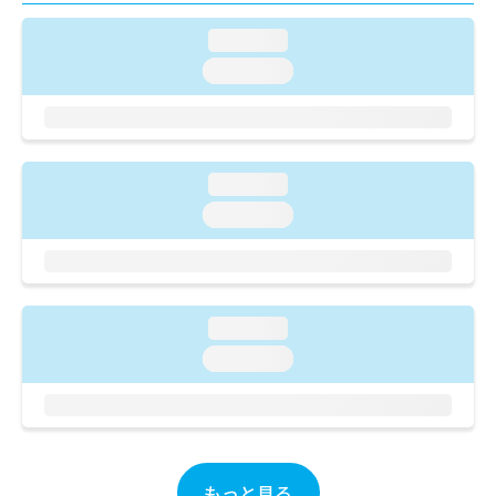
ご了
ら
み
承く
は
loading...
ださ
こ
無
い。
loading...
ち
料
ら
情
報
拡
掲
充
載
loading...
の
情
お
loading...
報
申
の
し
修
込
正
み
は
は
こ
loading...
こ
ち
loading...
ち
ら
ら
そ
の
他
の
もっと見る