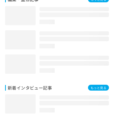
loading...
loading...
loading...
新着インタビュー記事
もっと見る
loading...