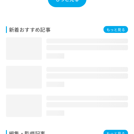
お
問
い
合
わ
新着おすすめ記事
もっと見る
せ
は
こ
ち
loading...
ら
loading...
loading...
編集・監修記事
もっと見る