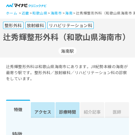
一
般
ホーム
近畿
和歌山県
海南市
海南
辻秀輝整形外科（和歌山県海南市 
ユ
整形外科
放射線科
リハビリテーション科
ー
ザ
辻秀輝整形外科（和歌山県海南市）
ー
の
海南駅
方
は
こ
辻秀輝整形外科は和歌山県海南市にあります。JR紀勢本線の海南が
最寄り駅です。整形外科／放射線科／リハビリテーション科の診察
ち
をしています。
ら
医
マ
療
イ
関
ナ
特徴
アクセス
診療時間
紹介記事
医師
係
ビ
者
ク
の
リ
方
ニ
特徴