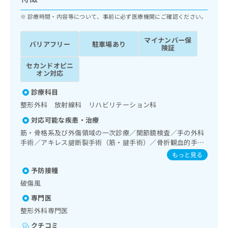
ッ
は
ク
診療時間・内容等について、事前に必ず医療機関にご確認ください。
こ
ナ
ち
ビ
ら
マイナンバー保
バリアフリー
駐車場あり
に
険証
関
広
セカンドオピニ
す
広
告
オン対応
る
告
代
お
出
診療科目
理
問
稿
整形外科 放射線科 リハビリテーション科
店
い
の
合
の
お
対応可能な疾患・治療
わ
方
問
筋・骨格系及び外傷領域の一次診療／関節鏡検査／手の外科
せ
い
は
手術／アキレス腱断裂手術（筋・腱手術）／骨折観血的手術
は
合
こ
／人工股関節置換術（関節手術）／人工膝関節置換術（関節
もっと見る
こ
わ
手術）／脊椎手術／椎間板摘出術／椎間板ヘルニアに対する
ち
ち
せ
予防接種
内視鏡下椎間板摘出術／小児整形外科手術／義肢装具の作成
ら
ら
は
及び評価／運動器リハビリテーション／全身麻酔／硬膜外麻
破傷風
こ
酔／脊椎麻酔／神経ブロック／硬膜外ブロックにおける麻酔
こち
専門医
ち
剤の持続注入／ＭＲＩ撮影／CT撮影／漢方薬の処方／鍼灸治
広
らは
療
広
ら
整形外科専門医
告
マイ
告
出
ナビ
クチコミ