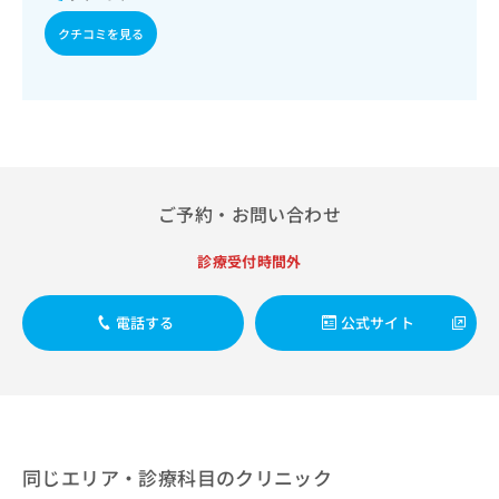
出
稿
クリ
資
稿
ニッ
の
クチコミを見る
料
クナ
の
お
の
ビサ
お
問
ご
イト
問
い
請
への
い
合
お問
求
合
合せ
わ
は
フォ
わ
せ
こ
ーム
せ
は
ち
とな
は
こ
ご予約・お問い合わせ
ら
りま
こ
ち
す。
ち
ら
クリ
診療受付時間外
無
ら
ニッ
料
クの
資
情
予
電話する
公式サイト
料
報
約・
の
症状
拡
のご
ご
充
相談
請
の
など
求
お
はで
は
申
きま
こ
せん
し
同じエリア・診療科目のクリニック
ので
ち
込