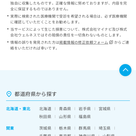
独自に収集したものです。正確な情報に努めておりますが、内容を完
全に保証するものではありません。
実際に検索された医療機関で受診を希望される場合は、必ず医療機関
に確認していただくことをお勧めします。
当サービスによって生じた損害について、株式会社マイナビ及び株式
会社ウェルネスではその賠償の責任を一切負わないものとします。
情報の誤りを発見された方は
掲載情報の修正依頼フォーム
からご連
絡をいただければ幸いです。
都道府県から探す
北海道
・
東北
北海道
青森県
岩手県
宮城県
秋田県
山形県
福島県
関東
茨城県
栃木県
群馬県
埼玉県
千葉県
東京都
神奈川県
山梨県