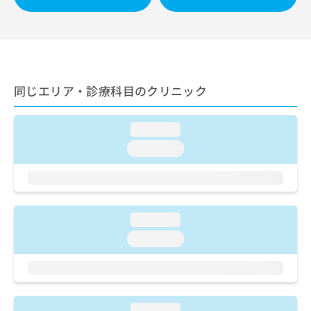
ご了
ら
み
承く
は
ださ
こ
無
い。
ち
料
ら
情
報
同じエリア・診療科目のクリニック
拡
掲
充
載
の
情
loading...
お
報
申
loading...
の
し
修
込
正
み
は
は
こ
こ
ち
loading...
ち
ら
loading...
ら
そ
の
他
の
loading...