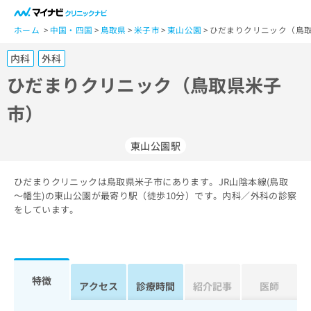
一
般
ホーム
中国・四国
鳥取県
米子市
東山公園
ひだまりクリニック（鳥取
ユ
内科
外科
ー
ザ
ひだまりクリニック（鳥取県米子
ー
市）
の
方
は
東山公園駅
こ
ち
ひだまりクリニックは鳥取県米子市にあります。JR山陰本線(鳥取
ら
～幡生)の東山公園が最寄り駅（徒歩10分）です。内科／外科の診察
をしています。
医
マ
療
イ
関
ナ
係
ビ
者
ク
特徴
アクセス
診療時間
紹介記事
医師
の
リ
方
ニ