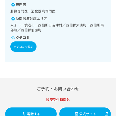
器系領域の一次診療／腹膜透析（CAPD）／乳腺領域の一次
出
稿
クリ
資
専門医
診療／内分泌･代謝･栄養領域の一次診療／内分泌機能検査／
稿
ニッ
の
料
インスリン療法／糖尿病患者教育（食事療法、運動療法、自
クナ
肝臓専門医／消化器病専門医
の
お
の
ビサ
己血糖測定）／医療用麻薬によるがん疼痛治療／画像診断管
お
問
ご
訪問診療対応エリア
イト
理（専ら画像診断を担当する医師による読影）／漢方薬の処
問
い
請
への
米子市／境港市／西伯郡日吉津村／西伯郡大山町／西伯郡南
方／在宅における看取り
い
合
お問
求
部町／西伯郡伯耆町
合
合せ
わ
は
フォ
クチコミ
わ
せ
こ
ーム
せ
は
ち
とな
クチコミを見る
は
こ
ら
りま
こ
ち
す。
ち
ら
クリ
無
ら
ニッ
料
クの
資
情
予
料
報
約・
の
症状
拡
のご
ご
充
ご予約・お問い合わせ
相談
請
の
など
求
お
はで
診療受付時間外
は
申
きま
こ
せん
し
ので
ち
込
電話する
公式サイト