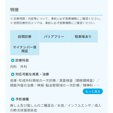
ッ
は
ク
こ
特徴
ナ
ち
ビ
診療時間・内容等について、事前に必ず医療機関にご確認ください。
ら
に
訪問診療対応エリアは、事前に必ず医療機関にご確認ください。
関
広
す
広
告
訪問診療
バリアフリー
駐車場あり
る
告
代
お
出
マイナンバー保
理
問
稿
険証
店
い
の
合
の
お
診療科目
わ
方
問
内科 外科
せ
い
は
は
合
対応可能な疾患・治療
こ
こ
わ
皮膚･形成外科領域の一次診療／真菌検査（顕微鏡検査）／
ち
ち
せ
顔面外傷の治療／神経･脳血管領域の一次診療／精神科・神
ら
ら
は
経科領域の一次診療／終夜睡眠ポリグラフィー／睡眠障害／
もっと見る
こ
認知症／呼吸器領域の一次診療／在宅持続陽圧呼吸療法（睡
こち
予防接種
ち
眠時無呼吸症候群治療）／在宅酸素療法／消化器系領域の一
広
らは
広
ら
次診療／人工肛門の管理／肝･胆道・膵臓領域の一次診療／
告
麻しん及び風しんの二種混合／水痘／インフルエンザ／成人
マイ
循環器系領域の一次診療／ホルター型心電図検査／腎･泌尿
告
出
の肺炎球菌感染症
ナビ