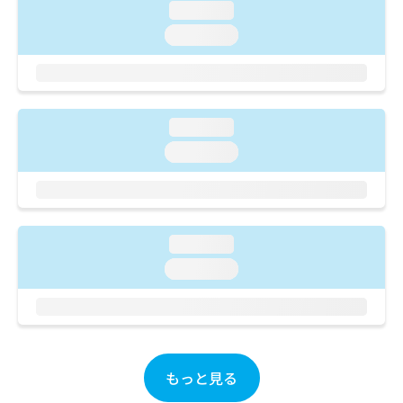
ご了
ら
み
loading...
承く
は
ださ
loading...
こ
無
い。
ち
料
ら
情
報
拡
掲
loading...
充
載
loading...
の
情
お
報
申
の
し
修
込
正
loading...
み
は
は
こ
loading...
こ
ち
ち
ら
ら
そ
の
もっと見る
他
の