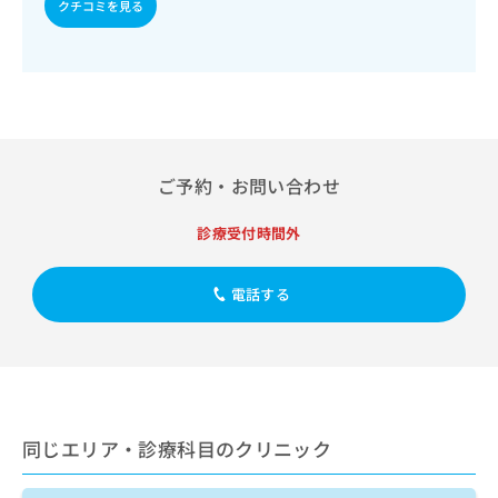
出
クチコミを見る
稿
クリ
資
稿
ニッ
の
料
クナ
の
お
の
ビサ
お
問
ご
イト
問
い
請
への
い
合
お問
求
合
合せ
わ
は
フォ
わ
せ
こ
ーム
ご予約・お問い合わせ
せ
は
ち
とな
は
こ
ら
りま
こ
ち
診療受付時間外
す。
ち
ら
クリ
無
ら
ニッ
料
クの
電話する
資
情
予
料
報
約・
の
症状
拡
のご
ご
充
相談
請
の
など
求
お
はで
は
申
きま
同じエリア・診療科目のクリニック
こ
せん
し
ので
ち
込