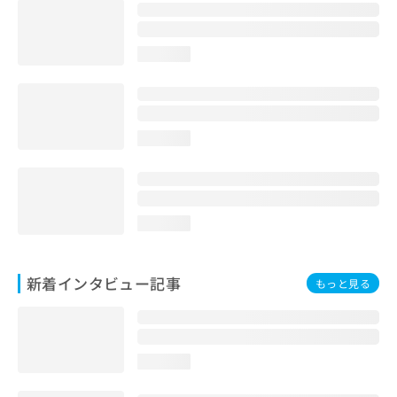
loading...
loading...
loading...
新着インタビュー記事
もっと見る
loading...