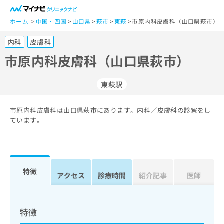
一
般
ホーム
中国・四国
山口県
萩市
東萩
市原内科皮膚科（山口県萩市）
ユ
内科
皮膚科
ー
ザ
市原内科皮膚科（山口県萩市）
ー
の
東萩駅
方
は
こ
市原内科皮膚科は山口県萩市にあります。内科／皮膚科の診察をし
ています。
ち
ら
医
マ
療
イ
特徴
アクセス
診療時間
紹介記事
医師
関
ナ
係
ビ
者
ク
の
リ
特徴
方
ニ