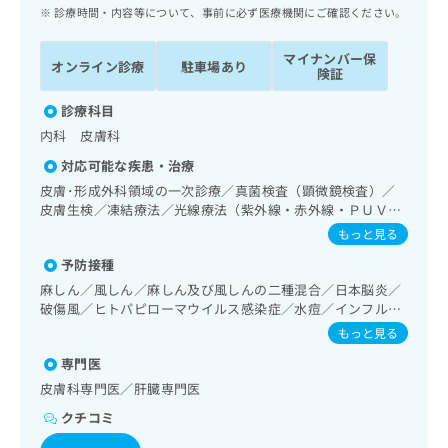
ッ
は
診療時間・内容等について、事前に必ず医療機関にご確認ください。
ク
こ
ナ
ち
マイナンバー保
オンライン診療
駐車場あり
ビ
険証
ら
に
関
診療科目
広
す
広
内科 皮膚科
告
る
告
代
対応可能な疾患・治療
お
出
理
問
皮膚･形成外科領域の一次診療／真菌検査（顕微鏡検査）／
稿
店
皮膚生検／凍結療法／光線療法（紫外線・赤外線・ＰＵＶ
い
の
Ａ）／アトピー性皮膚炎の治療／呼吸器領域の一次診療／消
合
の
お
もっと見る
化器系領域の一次診療／肝･胆道・膵臓領域の一次診療／循
わ
方
問
予防接種
環器系領域の一次診療／腎･泌尿器系領域の一次診療／血
せ
い
は
液・免疫系領域の一次診療／画像診断管理（専ら画像診断を
麻しん／風しん／麻しん及び風しんの二種混合／日本脳炎／
は
合
こ
担当する医師による読影）／病理診断（専ら病理診断を担当
破傷風／ヒトパピローマウイルス感染症／水痘／インフルエ
こ
わ
ち
する医師による診断）／漢方薬の処方
ンザ／成人の肺炎球菌感染症／おたふくかぜ／A型肝炎／B型
ち
せ
もっと見る
ら
肝炎
ら
は
専門医
こ
こち
皮膚科専門医／肝臓専門医
ち
広
らは
広
ら
告
クチコミ
マイ
告
出
ナビ