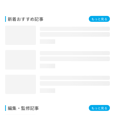
お
問
い
新着おすすめ記事
合
もっと見る
わ
せ
は
こ
loading...
ち
ら
loading...
loading...
編集・監修記事
もっと見る