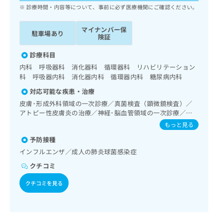
ッ
は
診療時間・内容等について、事前に必ず医療機関にご確認ください。
ク
こ
ナ
ち
マイナンバー保
駐車場あり
ビ
険証
ら
に
関
診療科目
広
す
広
内科 呼吸器科 消化器科 循環器科 リハビリテーション
告
る
告
科 呼吸器内科 消化器内科 循環器内科 糖尿病内科
代
お
出
理
対応可能な疾患・治療
問
稿
店
い
皮膚･形成外科領域の一次診療／真菌検査（顕微鏡検査）／
の
合
の
アトピー性皮膚炎の治療／神経･脳血管領域の一次診療／抗
お
わ
血栓療法／精神科・神経科領域の一次診療／睡眠障害／認知
方
問
もっと見る
症／呼吸器領域の一次診療／在宅酸素療法／消化器系領域の
せ
い
は
予防接種
一次診療／上部消化管内視鏡検査／肝･胆道・膵臓領域の一
は
合
こ
次診療／循環器系領域の一次診療／ホルター型心電図検査／
こ
インフルエンザ／成人の肺炎球菌感染症
わ
ち
腎･泌尿器系領域の一次診療／内分泌･代謝･栄養領域の一次
ち
せ
クチコミ
ら
診療／内分泌機能検査／インスリン療法／糖尿病患者教育
ら
は
（食事療法、運動療法、自己血糖測定）／糖尿病による合併
こ
クチコミを見る
症に対する継続的な管理及び指導／血液・免疫系領域の一次
こち
ち
広
診療／小児領域の一次診療／小児循環器疾患／小児呼吸器疾
らは
広
ら
告
患／小児アレルギー疾患／画像診断管理（専ら画像診断を担
マイ
告
出
ナビ
当する医師による読影）／漢方薬の処方／在宅における看取