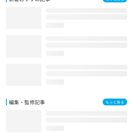
お
問
い
合
loading...
わ
せ
は
こ
ち
loading...
ら
loading...
編集・監修記事
もっと見る
loading...