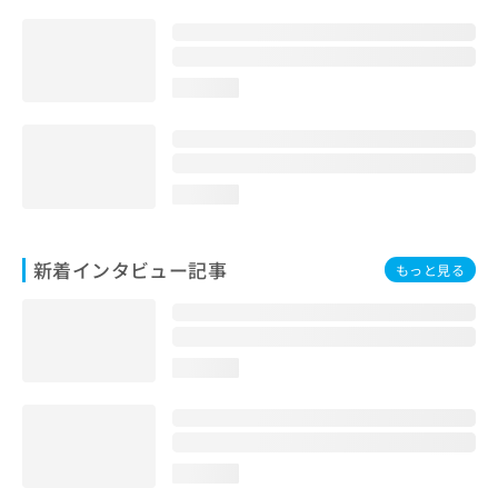
loading...
loading...
新着インタビュー記事
もっと見る
loading...
loading...