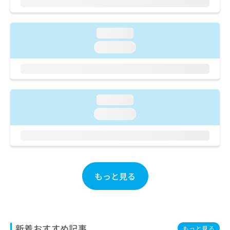
ご了
ら
み
承く
は
ださ
こ
無
い。
loading...
ち
料
ら
loading...
情
報
拡
掲
充
載
の
情
お
loading...
報
申
の
loading...
し
修
込
正
み
は
は
こ
こ
ち
ち
ら
もっと見る
ら
そ
の
他
の
新着おすすめ記事
もっと見る