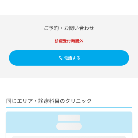
出
稿
クリ
資
り
稿
ニッ
の
料
クナ
の
お
の
ビサ
お
問
ご
イト
問
ご予約・お問い合わせ
い
請
への
い
合
お問
求
合
合せ
わ
は
診療受付時間外
フォ
わ
せ
こ
ーム
せ
は
ち
とな
は
電話する
こ
ら
りま
こ
ち
す。
ち
ら
クリ
無
ら
ニッ
料
クの
資
情
予
料
報
約・
の
症状
拡
同じエリア・診療科目のクリニック
のご
ご
充
相談
請
の
など
求
お
loading...
はで
は
申
きま
loading...
こ
せん
し
ので
ち
込