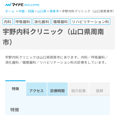
一
般
ホーム
中国・四国
山口県
周南市
宇野内科クリニック（山口県周南市
ユ
内科
呼吸器科
消化器科
循環器科
リハビリテーション科
ー
ザ
宇野内科クリニック（山口県周南
ー
市）
の
方
は
こ
宇野内科クリニックは山口県周南市にあります。内科／呼吸器科／
ち
消化器科／循環器科／リハビリテーション科の診察をしています。
ら
医
マ
療
イ
特徴
関
アクセス
診療時間
紹介記事
医師
ナ
係
ビ
者
ク
の
リ
特徴
方
ニ