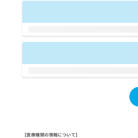
拡
資
きま
充
料
せん
の
ので
の
ご了
お
ご
承く
申
請
ださ
し
求
い。
込
は
み
こ
は
ち
こ
ら
ち
ら
無
料
掲
情
載
報
情
拡
報
充
の
の
修
お
正
申
は
し
【医療機関の情報について】
こ
込