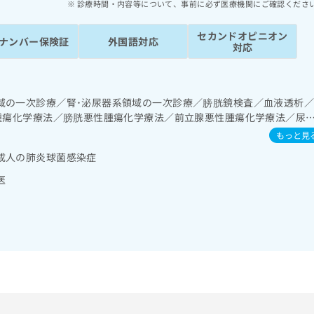
診療時間・内容等について、事前に必ず医療機関にご確認くださ
セカンドオピニオン
ナンバー保険証
外国語対応
対応
域の一次診療／腎･泌尿器系領域の一次診療／膀胱鏡検査／血液透析
性腫瘍化学療法／膀胱悪性腫瘍化学療法／前立腺悪性腫瘍化学療法／尿
栄養領域の一次診療／内分泌機能検査／インスリン療法／糖尿病患者教
もっと見
己血糖測定）／糖尿病による合併症に対する継続的な管理及び指導／
成人の肺炎球菌感染症
／神経ブロック／医療用麻薬によるがん疼痛治療／漢方薬の処方
医