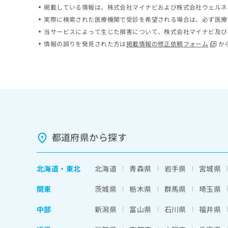
掲載している情報は、株式会社マイナビおよび株式会社ウェルネ
ち
み
ら
は
実際に検索された医療機関で受診を希望される場合は、必ず医療
こ
当サービスによって生じた損害について、株式会社マイナビ及び
ち
情報の誤りを発見された方は
掲載情報の修正依頼フォーム
か
そ
ら
の
他
の
お
問
い
合
わ
都道府県から探す
せ
は
こ
北海道
・
東北
北海道
青森県
岩手県
宮城県
ち
ら
関東
茨城県
栃木県
群馬県
埼玉県
中部
新潟県
富山県
石川県
福井県