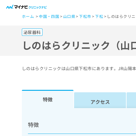
一
ホーム
中国・四国
山口県
下松市
下松
しのはらクリニ
般
ユ
泌尿器科
ー
ザ
しのはらクリニック（山
ー
の
方
しのはらクリニックは山口県下松市にあります。JR山陽本
は
こ
ち
ら
特徴
アクセス
医
マ
療
イ
特徴
ナ
関
ビ