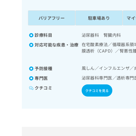
係
ク
者
リ
の
ニ
バリアフリー
駐車場あり
マイ
ッ
方
ク
は
ナ
診療科目
泌尿器科 腎臓内科
こ
ビ
在宅酸素療法／循環器系領
対応可能な疾患・治療
ち
に
膜透析（CAPD）／腎悪
関
ら
禁の治療／内分泌･代謝･
す
（食事療法、運動療法、自
る
風しん／インフルエンザ／
予防接種
液・免疫系領域の一次診療
お
広
広
問
泌尿器科専門医／透析専門
専門医
告
告
い
クチコミ
出
代
合
クチコミを見る
稿
わ
理
の
せ
店
お
は
の
問
こ
い
方
ち
合
ら
は
わ
こ