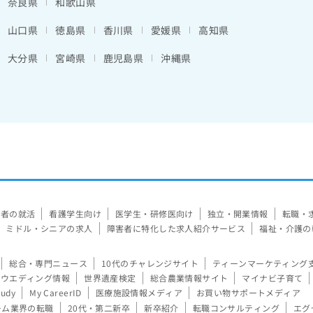
奈良県
和歌山県
山口県
徳島県
香川県
愛媛県
高知県
大分県
宮崎県
鹿児島県
沖縄県
験者の就活
看護学生向け
医学生・研修医向け
独立・開業情報
転職・
ミドル・シニアの求人
障害者に特化した求人紹介サービス
福祉・介護の
総合・専門ニュース
10代のチャレンジサイト
ティーンマーケティング
ウエディング情報
世界遺産検定
総合農業情報サイト
マイナビ子育て
tudy
My CareerID
医療施設情報メディア
お買い物サポートメディア
ーム業界の転職
20代・第二新卒
新卒紹介
転職コンサルティング
エグ