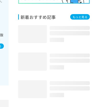
い。
新着おすすめ記事
もっと見る
／腹
失
loading...
育
る
血
loading...
loading...