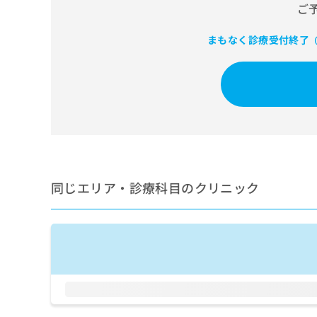
せ
こち
ご
ち
らは
は
マイ
こ
ら
ナビ
まもなく診療受付終了
（
ち
クリ
ら
ニッ
クナ
広
ビサ
広
資
イト
告
告
への
料
出
出
お問
の
稿
合せ
稿
ご
の
フォ
の
請
お
ーム
お
求
問
とな
問
りま
は
同じエリア・診療科目のクリニック
い
い
す。
こ
合
合
クリ
ち
わ
ニッ
わ
ら
せ
クの
せ
は
予
は
約・
こ
こ
無
症状
ち
ち
のご
料
ら
相談
ら
情
など
報
はで