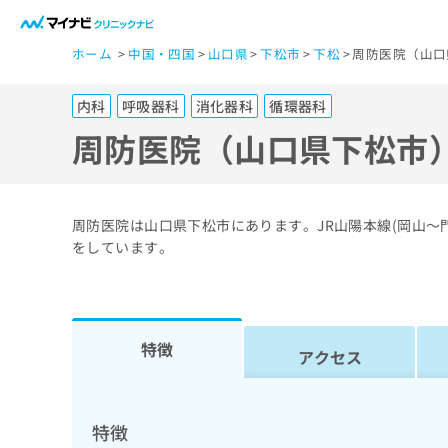
一
ホーム
中国・四国
山口県
下松市
下松
周防医院（山口
般
ユ
内科
呼吸器科
消化器科
循環器科
ー
ザ
周防医院（山口県下松市
ー
の
方
周防医院は山口県下松市にあります。JR山陽本線(岡山
は
をしています。
こ
ち
ら
特徴
アクセス
医
マ
療
イ
ナ
関
特徴
ビ