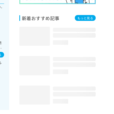
い。
新着おすすめ記事
もっと見る
終
loading...
聴
る
療
ル
系領
分
loading...
糖
画
loading...