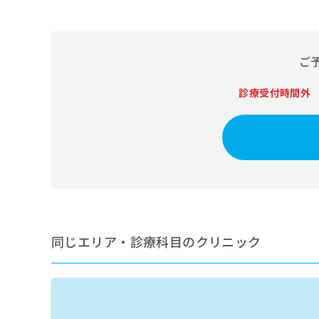
せ
こち
ち
らは
は
マイ
こ
ら
ナビ
ち
クリ
ご
ら
ニッ
クナ
広
ビサ
診療受付時間外
広
資
イト
告
告
への
料
出
出
お問
の
稿
合せ
稿
ご
の
フォ
の
請
お
ーム
お
求
問
とな
問
りま
は
い
い
す。
こ
合
合
クリ
ち
わ
ニッ
わ
ら
せ
クの
せ
同じエリア・診療科目のクリニック
は
予
は
約・
こ
こ
無
症状
ち
ち
のご
料
ら
相談
ら
情
など
報
はで