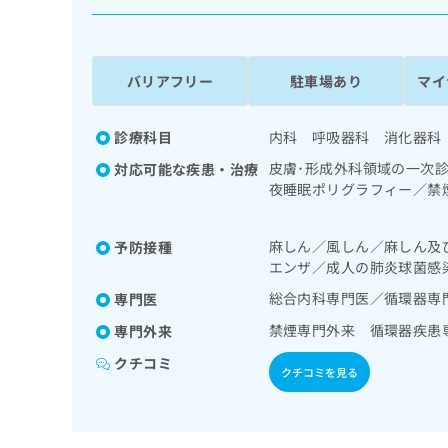
係
ク
者
リ
の
ニ
ッ
方
バリアフリー
駐車場あり
マイ
ク
は
ナ
こ
ビ
診療科目
内科 呼吸器科 消化器科
ち
に
皮膚･形成外科領域の一次
対応可能な疾患・治療
関
ら
夜睡眠ポリグラフィー／禁
す
害、不安障害、パニック障
る
力検査／呼吸器領域の一次
お
広
麻しん／風しん／麻しん及
予防接種
法／消化器系領域の一次診
広
問
エンザ／成人の肺炎球菌感
告
告
域の一次診療／ホルター型
い
出
泌･代謝･栄養領域の一次
代
合
総合内科専門医／循環器専
専門医
稿
わ
測定）／血液・免疫系領域
理
禁煙専門外来 循環器疾患
専門外来
の
せ
像診断管理（専ら画像診断
店
お
は
クチコミ
の
問
クチコミを見る
こ
い
方
ち
合
ら
は
わ
こ