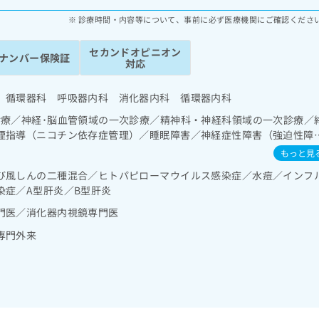
診療時間・内容等について、事前に必ず医療機関にご確認くださ
セカンドオピニオン
ナンバー保険証
対応
 循環器科 呼吸器内科 消化器内科 循環器内科
診療／神経･脳血管領域の一次診療／精神科・神経科領域の一次診療／
煙指導（ニコチン依存症管理）／睡眠障害／神経症性障害（強迫性障
害等）／認知症／眼領域の一次診療／耳鼻咽喉領域の一次診療／純音
もっと見
診療／在宅持続陽圧呼吸療法（睡眠時無呼吸症候群治療）／在宅酸素
び風しんの二種混合／ヒトパピローマウイルス感染症／水痘／インフ
療／上部消化管内視鏡検査／肝･胆道・膵臓領域の一次診療／循環器
染症／A型肝炎／B型肝炎
心電図検査／ペースメーカー管理／腎･泌尿器系領域の一次診療／内
診療／インスリン療法／糖尿病患者教育（食事療法、運動療法、自己血
門医／消化器内視鏡専門医
の一次診療／筋・骨格系及び外傷領域の一次診療／小児循環器疾患／
専門外来
を担当する医師による読影）／漢方薬の処方