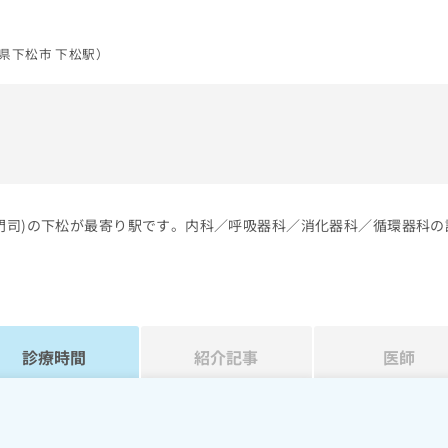
県下松市 下松駅）
）
～門司)の下松が最寄り駅です。内科／呼吸器科／消化器科／循環器科の
診療時間
紹介記事
医師