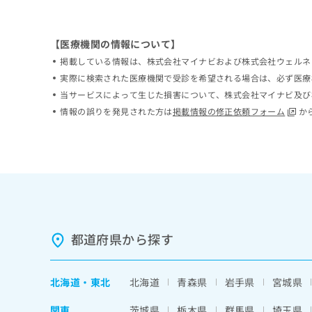
ち
み
ら
は
こ
【医療機関の情報について】
ち
掲載している情報は、株式会社マイナビおよび株式会社ウェルネ
そ
ら
の
実際に検索された医療機関で受診を希望される場合は、必ず医療
他
当サービスによって生じた損害について、株式会社マイナビ及び
の
情報の誤りを発見された方は
掲載情報の修正依頼フォーム
か
お
問
い
合
わ
せ
は
こ
ち
都道府県から探す
ら
北海道
・
東北
北海道
青森県
岩手県
宮城県
関東
茨城県
栃木県
群馬県
埼玉県