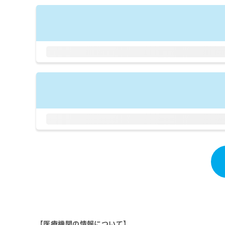
拡
資
きま
充
料
せん
の
ので
の
ご了
お
ご
承く
申
請
ださ
し
求
い。
込
は
み
こ
は
ち
こ
ら
ち
ら
無
料
掲
情
載
報
情
拡
報
充
の
の
修
お
正
申
は
し
こ
【医療機関の情報について】
込