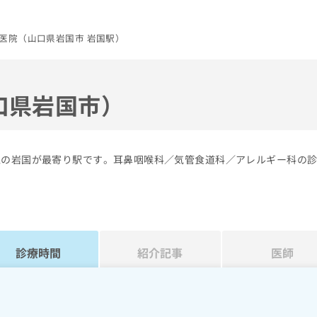
医院（山口県岩国市 岩国駅）
口県岩国市）
線の岩国が最寄り駅です。耳鼻咽喉科／気管食道科／アレルギー科の
診療時間
紹介記事
医師