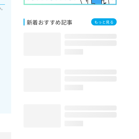
い。
新着おすすめ記事
もっと見る
loading...
loading...
loading...