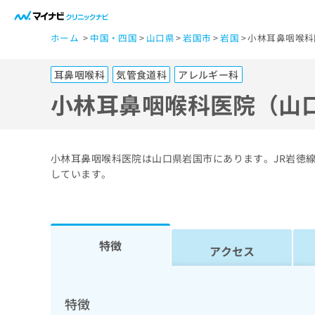
一
ホーム
中国・四国
山口県
岩国市
岩国
小林耳鼻咽喉科
般
ユ
耳鼻咽喉科
気管食道科
アレルギー科
ー
ザ
小林耳鼻咽喉科医院（山
ー
の
方
小林耳鼻咽喉科医院は山口県岩国市にあります。JR岩徳
は
しています。
こ
ち
ら
特徴
アクセス
医
マ
療
イ
ナ
関
特徴
ビ