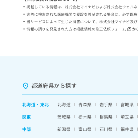
ち
み
掲載している情報は、株式会社マイナビおよび株式会社ウェルネ
ら
は
実際に検索された医療機関で受診を希望される場合は、必ず医療
こ
当サービスによって生じた損害について、株式会社マイナビ及び
ち
そ
情報の誤りを発見された方は
掲載情報の修正依頼フォーム
か
ら
の
他
の
お
問
い
合
わ
せ
都道府県から探す
は
こ
ち
北海道
・
東北
北海道
青森県
岩手県
宮城県
ら
関東
茨城県
栃木県
群馬県
埼玉県
中部
新潟県
富山県
石川県
福井県