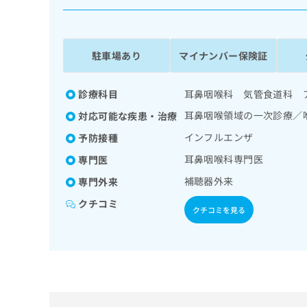
係
ク
者
リ
の
ニ
ッ
方
駐車場あり
マイナンバー保険証
ク
は
ナ
こ
ビ
診療科目
耳鼻咽喉科 気管食道科 
ち
に
耳鼻咽喉領域の一次診療／
対応可能な疾患・治療
関
ら
す
インフルエンザ
予防接種
る
耳鼻咽喉科専門医
専門医
お
広
広
問
補聴器外来
専門外来
告
告
い
出
代
合
クチコミ
クチコミを見る
稿
わ
理
の
せ
店
お
は
の
問
こ
い
方
ち
合
ら
は
わ
こ