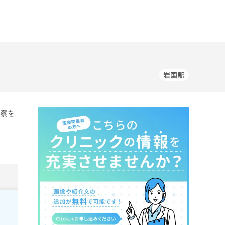
岩国駅
診察を