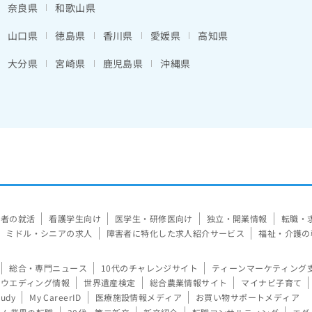
奈良県
和歌山県
山口県
徳島県
香川県
愛媛県
高知県
大分県
宮崎県
鹿児島県
沖縄県
験者の就活
看護学生向け
医学生・研修医向け
独立・開業情報
転職・
ミドル・シニアの求人
障害者に特化した求人紹介サービス
福祉・介護の
総合・専門ニュース
10代のチャレンジサイト
ティーンマーケティング
ウエディング情報
世界遺産検定
総合農業情報サイト
マイナビ子育て
tudy
My CareerID
医療施設情報メディア
お買い物サポートメディア