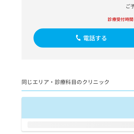
せ
こち
ご
ち
らは
は
マイ
こ
ら
ナビ
診療受付時間
ち
クリ
ら
ニッ
クナ
電話する
広
ビサ
広
資
イト
告
告
への
料
出
出
お問
の
稿
合せ
稿
ご
の
フォ
の
請
お
ーム
お
求
問
とな
問
りま
は
い
同じエリア・診療科目のクリニック
い
す。
こ
合
合
クリ
ち
わ
ニッ
わ
ら
せ
クの
せ
は
予
は
約・
こ
こ
無
症状
ち
ち
のご
料
ら
相談
ら
情
など
報
はで