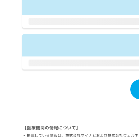
拡
資
きま
充
料
せん
の
ので
の
ご了
お
ご
承く
申
請
ださ
し
求
い。
込
は
み
こ
は
ち
こ
ら
ち
ら
無
料
掲
情
載
報
情
拡
報
充
の
の
修
お
正
申
【医療機関の情報について】
は
し
掲載している情報は、株式会社マイナビおよび株式会社ウェルネ
こ
込