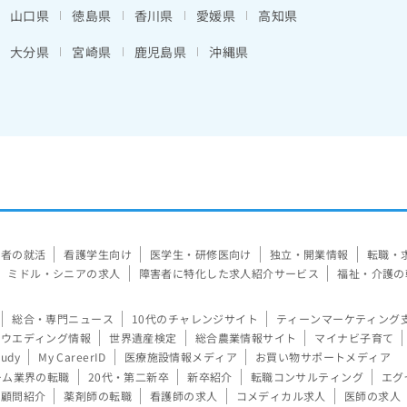
山口県
徳島県
香川県
愛媛県
高知県
大分県
宮崎県
鹿児島県
沖縄県
験者の就活
看護学生向け
医学生・研修医向け
独立・開業情報
転職・
ミドル・シニアの求人
障害者に特化した求人紹介サービス
福祉・介護の
総合・専門ニュース
10代のチャレンジサイト
ティーンマーケティング
ウエディング情報
世界遺産検定
総合農業情報サイト
マイナビ子育て
tudy
My CareerID
医療施設情報メディア
お買い物サポートメディア
ーム業界の転職
20代・第二新卒
新卒紹介
転職コンサルティング
エグ
顧問紹介
薬剤師の転職
看護師の求人
コメディカル求人
医師の求人