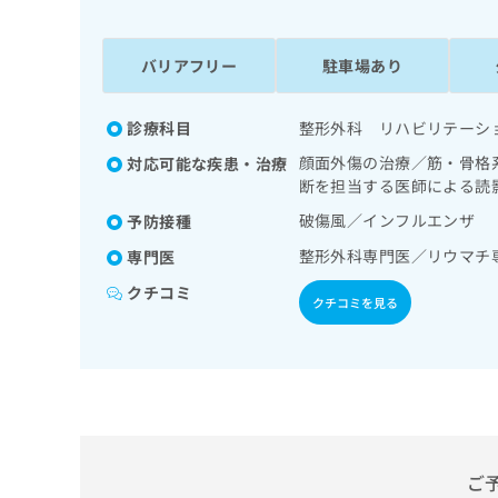
係
ク
者
リ
の
ニ
バリアフリー
駐車場あり
ッ
方
ク
は
ナ
診療科目
整形外科 リハビリテーシ
こ
ビ
顔面外傷の治療／筋・骨格
対応可能な疾患・治療
ち
に
断を担当する医師による読
関
ら
す
破傷風／インフルエンザ
予防接種
る
整形外科専門医／リウマチ
専門医
お
広
広
問
クチコミ
告
告
クチコミを見る
い
出
代
合
稿
わ
理
の
せ
店
お
は
の
問
こ
い
方
ち
合
ら
は
ご
わ
こ