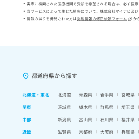
実際に検索された医療機関で受診を希望される場合は、必ず医療
ち
み
ら
当サービスによって生じた損害について、株式会社マイナビ及び
は
こ
情報の誤りを発見された方は
掲載情報の修正依頼フォーム
か
ち
そ
ら
の
他
の
お
問
い
合
都道府県から探す
わ
せ
は
北海道
・
東北
北海道
青森県
岩手県
宮城県
こ
ち
関東
茨城県
栃木県
群馬県
埼玉県
ら
中部
新潟県
富山県
石川県
福井県
近畿
滋賀県
京都府
大阪府
兵庫県