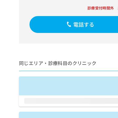
せ
こち
ち
らは
は
診療受付時間外
マイ
こ
ら
ナビ
ち
クリ
ら
電話する
ニッ
クナ
広
ビサ
広
資
イト
告
告
への
料
出
出
お問
の
稿
合せ
稿
ご
の
フォ
の
請
お
ーム
お
同じエリア・診療科目のクリニック
求
問
とな
問
りま
は
い
い
す。
こ
合
合
クリ
ち
わ
ニッ
わ
ら
せ
クの
せ
は
予
は
約・
こ
こ
無
症状
ち
ち
のご
料
ら
相談
ら
情
など
報
はで