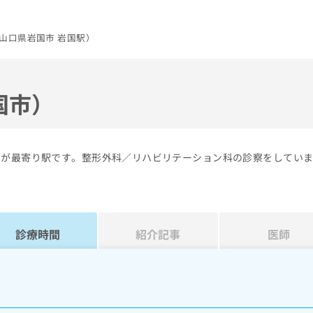
山口県岩国市 岩国駅）
国市）
国が最寄り駅です。整形外科／リハビリテーション科の診察をしてい
診療時間
紹介記事
医師