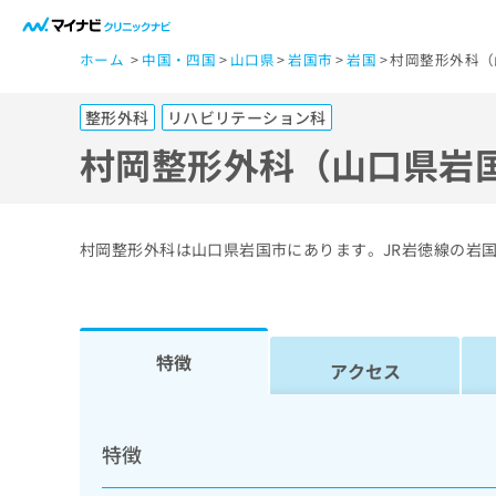
一
ホーム
中国・四国
山口県
岩国市
岩国
村岡整形外科（
般
ユ
整形外科
リハビリテーション科
ー
ザ
村岡整形外科（山口県岩
ー
の
方
村岡整形外科は山口県岩国市にあります。JR岩徳線の岩
は
こ
ち
ら
特徴
アクセス
医
マ
療
イ
特徴
ナ
関
ビ