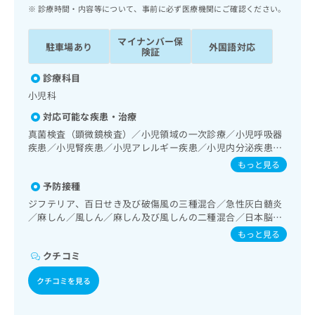
ッ
は
診療時間・内容等について、事前に必ず医療機関にご確認ください。
ク
こ
ナ
ち
マイナンバー保
駐車場あり
外国語対応
ビ
険証
ら
に
関
診療科目
広
す
広
小児科
告
る
告
代
対応可能な疾患・治療
お
出
理
問
真菌検査（顕微鏡検査）／小児領域の一次診療／小児呼吸器
稿
店
疾患／小児腎疾患／小児アレルギー疾患／小児内分泌疾患／
い
の
乳幼児の育児相談／夜尿症の治療
合
の
お
もっと見る
わ
方
問
予防接種
せ
い
は
ジフテリア、百日せき及び破傷風の三種混合／急性灰白髄炎
は
合
こ
／麻しん／風しん／麻しん及び風しんの二種混合／日本脳炎
こ
わ
ち
／結核／Hib感染症／小児の肺炎球菌感染症／ヒトパピロー
ち
せ
もっと見る
ら
マウイルス感染症／水痘／インフルエンザ／おたふくかぜ／
ら
は
クチコミ
A型肝炎／B型肝炎／ロタウイルス感染症／髄膜炎菌感染症
こ
こち
ち
広
クチコミを見る
らは
広
ら
告
マイ
告
出
ナビ