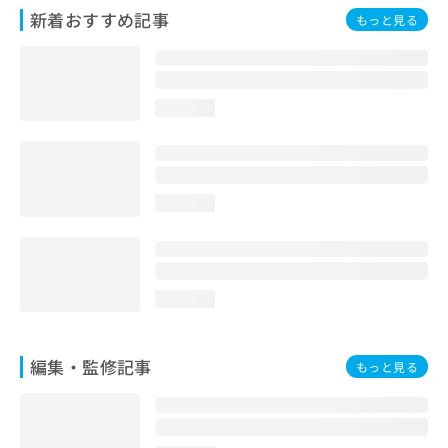
お
新着おすすめ記事
もっと見る
問
い
合
わ
loading...
せ
は
こ
ち
ら
loading...
loading...
編集・監修記事
もっと見る