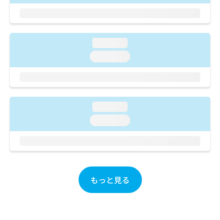
ご了
ら
み
承く
は
ださ
こ
無
い。
ち
料
loading...
ら
情
報
loading...
拡
掲
充
載
の
情
お
報
申
の
loading...
し
修
loading...
込
正
み
は
は
こ
こ
ち
ち
ら
ら
もっと見る
そ
の
他
の