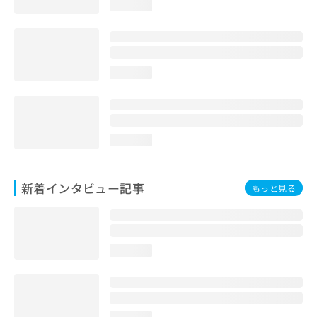
loading...
loading...
loading...
新着インタビュー記事
もっと見る
loading...