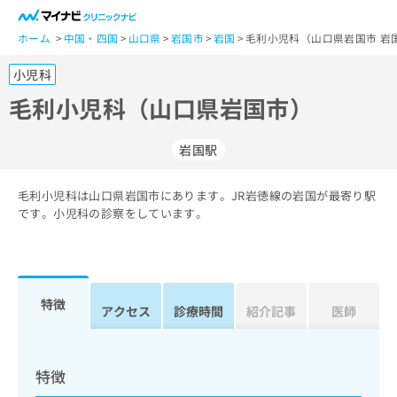
一
般
ホーム
中国・四国
山口県
岩国市
岩国
毛利小児科（山口県岩国市 岩
ユ
小児科
ー
ザ
毛利小児科（山口県岩国市）
ー
の
岩国駅
方
は
こ
毛利小児科は山口県岩国市にあります。JR岩徳線の岩国が最寄り駅
です。小児科の診察をしています。
ち
ら
医
マ
療
イ
特徴
アクセス
診療時間
紹介記事
医師
関
ナ
係
ビ
者
ク
の
リ
特徴
方
ニ