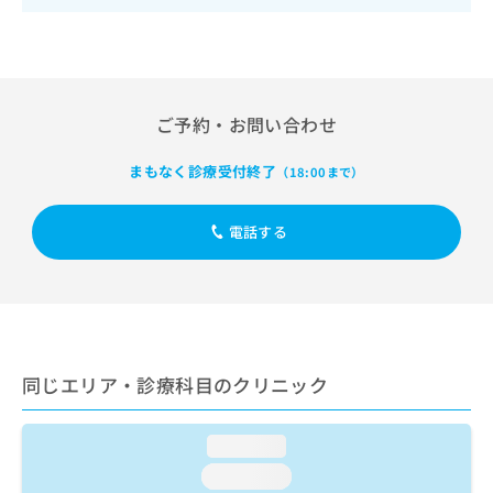
出
稿
クリ
資
稿
ニッ
の
料
クナ
の
お
の
ビサ
お
問
ご
イト
問
い
請
への
い
合
お問
ご予約・お問い合わせ
求
合
合せ
わ
は
フォ
わ
せ
こ
まもなく診療受付終了
（18:00まで）
ーム
せ
は
ち
とな
は
こ
ら
りま
こ
ち
電話する
す。
ち
ら
クリ
無
ら
ニッ
料
クの
資
情
予
料
報
約・
の
症状
拡
のご
ご
充
同じエリア・診療科目のクリニック
相談
請
の
など
求
お
はで
は
申
きま
loading...
こ
せん
し
loading...
ので
ち
込