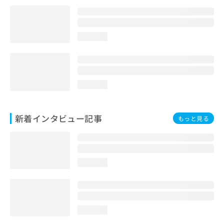
loading...
loading...
新着インタビュー記事
もっと見る
loading...
loading...