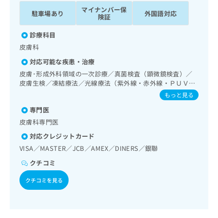
ッ
は
マイナンバー保
駐車場あり
外国語対応
ク
こ
険証
ナ
ち
ビ
診療科目
ら
に
皮膚科
関
広
対応可能な疾患・治療
す
広
告
る
皮膚･形成外科領域の一次診療／真菌検査（顕微鏡検査）／
告
代
お
皮膚生検／凍結療法／光線療法（紫外線・赤外線・ＰＵＶ
出
理
Ａ）／良性腫瘍又は母斑その他の切除・縫合手術／アトピー
問
稿
もっと見る
性皮膚炎の治療／小児アレルギー疾患／漢方薬の処方
店
い
の
専門医
合
の
お
わ
皮膚科専門医
方
問
せ
い
は
対応クレジットカード
は
合
こ
VISA／MASTER／JCB／AMEX／DINERS／銀聯
こ
わ
ち
ち
せ
クチコミ
ら
ら
は
クチコミを見る
こ
こち
ち
広
らは
広
ら
告
マイ
告
出
ナビ