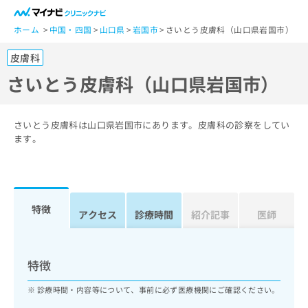
一
般
ホーム
中国・四国
山口県
岩国市
さいとう皮膚科（山口県岩国市）
ユ
皮膚科
ー
ザ
さいとう皮膚科（山口県岩国市）
ー
の
方
さいとう皮膚科は山口県岩国市にあります。皮膚科の診察をしてい
は
ます。
こ
ち
ら
特徴
医
アクセス
診療時間
紹介記事
医師
マ
療
イ
関
ナ
係
ビ
特徴
者
ク
の
リ
診療時間・内容等について、事前に必ず医療機関にご確認ください。
方
ニ