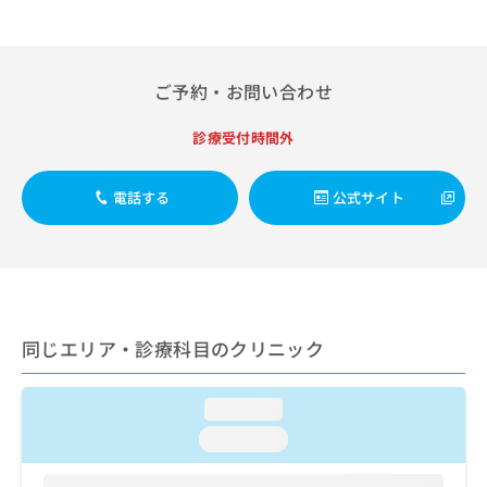
出
稿
クリ
資
稿
ニッ
の
料
クナ
の
お
の
ビサ
お
問
ご
イト
ご予約・お問い合わせ
問
い
請
への
い
合
お問
求
合
診療受付時間外
合せ
わ
は
フォ
わ
せ
こ
ーム
せ
は
ち
とな
電話する
公式サイト
は
こ
ら
りま
こ
ち
す。
ち
ら
クリ
無
ら
ニッ
料
クの
資
情
予
料
報
約・
の
症状
同じエリア・診療科目のクリニック
拡
のご
ご
充
相談
請
の
など
求
loading...
お
はで
は
申
きま
loading...
こ
せん
し
ので
ち
込