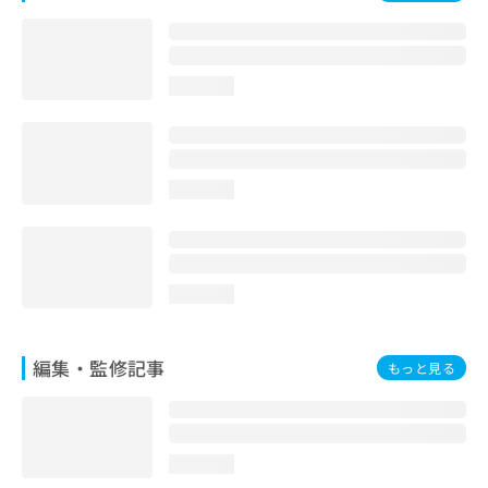
お
問
い
合
loading...
わ
せ
は
こ
ち
loading...
ら
loading...
編集・監修記事
もっと見る
loading...