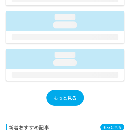
ご了
ら
み
承く
は
ださ
こ
無
い。
loading...
ち
料
loading...
ら
情
報
拡
掲
充
載
の
情
loading...
お
報
申
の
loading...
し
修
込
正
み
は
は
こ
こ
ち
ち
もっと見る
ら
ら
そ
の
他
新着おすすめ記事
もっと見る
の