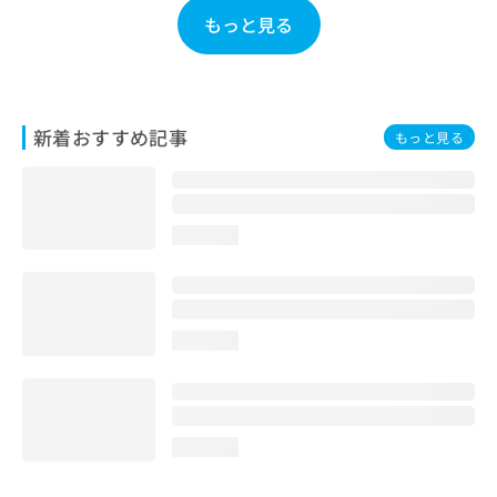
お
もっと見る
問
い
合
わ
せ
新着おすすめ記事
もっと見る
は
こ
ち
ら
loading...
loading...
loading...