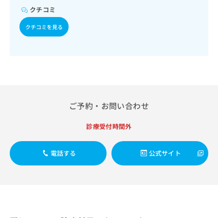
出
稿
クリ
資
クチコミ
稿
ニッ
の
料
クナ
の
お
の
クチコミを見る
ビサ
お
問
ご
イト
問
い
請
への
い
合
お問
求
合
合せ
わ
は
フォ
わ
せ
こ
ーム
せ
は
ち
とな
は
こ
ら
りま
こ
ち
す。
ご予約・お問い合わせ
ち
ら
クリ
無
ら
ニッ
料
診療受付時間外
クの
資
情
予
料
報
約・
の
症状
電話する
公式サイト
拡
のご
ご
充
相談
請
の
など
求
お
はで
は
申
きま
こ
せん
し
ので
ち
込