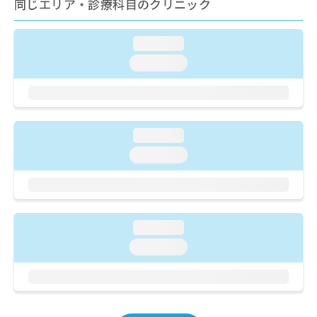
同じエリア・診療科目のクリニック
ご了
ら
み
承く
は
ださ
こ
無
い。
loading...
ち
料
loading...
ら
情
報
拡
掲
充
載
の
情
loading...
お
報
申
の
loading...
し
修
込
正
み
は
は
こ
こ
ち
loading...
ち
ら
loading...
ら
そ
の
他
の