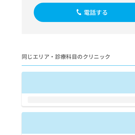
せ
こち
ち
らは
は
電話する
マイ
こ
ら
ナビ
ち
クリ
ら
ニッ
クナ
広
ビサ
広
資
イト
告
告
への
料
出
出
お問
の
稿
同じエリア・診療科目のクリニック
合せ
稿
ご
の
フォ
の
請
お
ーム
お
求
問
とな
問
りま
は
い
い
す。
こ
合
合
クリ
ち
わ
ニッ
わ
ら
せ
クの
せ
は
予
は
約・
こ
こ
無
症状
ち
ち
のご
料
ら
相談
ら
情
など
報
はで