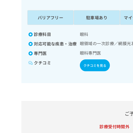
係
ク
者
リ
の
ニ
バリアフリー
駐車場あり
マイ
ッ
方
ク
は
ナ
診療科目
眼科
こ
ビ
眼領域の一次診療／網膜光
対応可能な疾患・治療
ち
に
関
ら
眼科専門医
専門医
す
クチコミ
る
クチコミを見る
お
広
広
問
告
告
い
出
代
合
稿
わ
理
の
せ
店
お
は
の
問
こ
ご
い
方
ち
合
ら
は
診療受付時間外
わ
こ