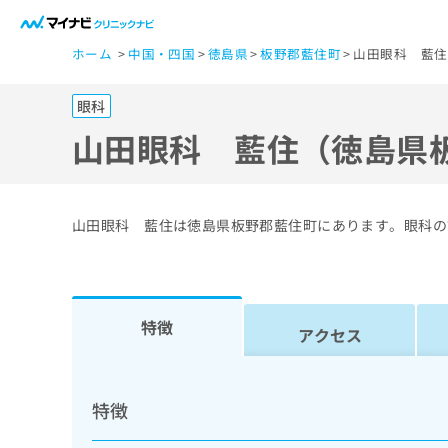
一
ホーム
中国・四国
徳島県
板野郡藍住町
山田眼科 藍住
般
ユ
眼科
ー
ザ
山田眼科 藍住（徳島県
ー
の
方
山田眼科 藍住は徳島県板野郡藍住町にあります。眼科の
は
こ
ち
ら
特徴
アクセス
医
マ
療
イ
特徴
ナ
関
ビ