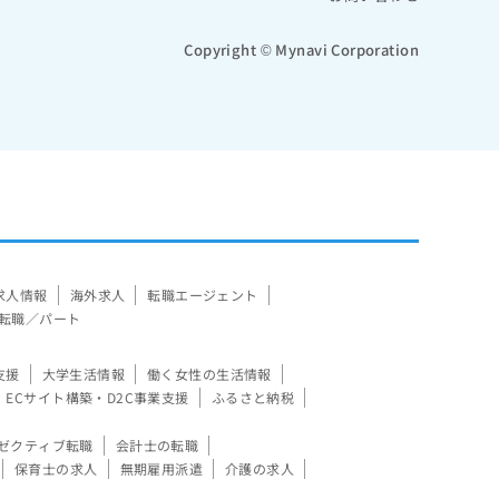
Copyright © Mynavi Corporation
求人情報
海外求人
転職エージェント
転職／パート
支援
大学生活情報
働く女性の生活情報
ECサイト構築・D2C事業支援
ふるさと納税
ゼクティブ転職
会計士の転職
保育士の求人
無期雇用派遣
介護の求人