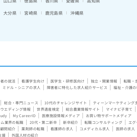
山口県
徳島県
香川県
愛媛県
高知県
大分県
宮崎県
鹿児島県
沖縄県
験者の就活
看護学生向け
医学生・研修医向け
独立・開業情報
転職・
ミドル・シニアの求人
障害者に特化した求人紹介サービス
福祉・介護の
総合・専門ニュース
10代のチャレンジサイト
ティーンマーケティング
ウエディング情報
世界遺産検定
総合農業情報サイト
マイナビ子育て
tudy
My CareerID
医療施設情報メディア
お買い物サポートメディア
ーム業界の転職
20代・第二新卒
新卒紹介
転職コンサルティング
エグ
顧問紹介
薬剤師の転職
看護師の求人
コメディカル求人
医師の求人
支援
外国人材の紹介