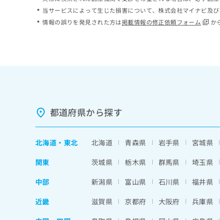
ち
み
当サービスによって生じた損害について、株式会社マイナビ及び
ら
は
情報の誤りを発見された方は
掲載情報の修正依頼フォーム
か
こ
ち
そ
ら
の
他
の
お
問
い
都道府県から探す
合
わ
せ
北海道
・
東北
北海道
青森県
岩手県
宮城県
は
こ
関東
茨城県
栃木県
群馬県
埼玉県
ち
ら
中部
新潟県
富山県
石川県
福井県
近畿
滋賀県
京都府
大阪府
兵庫県