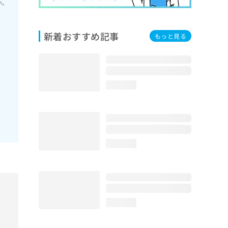
い。
新着おすすめ記事
もっと見る
loading...
loading...
loading...