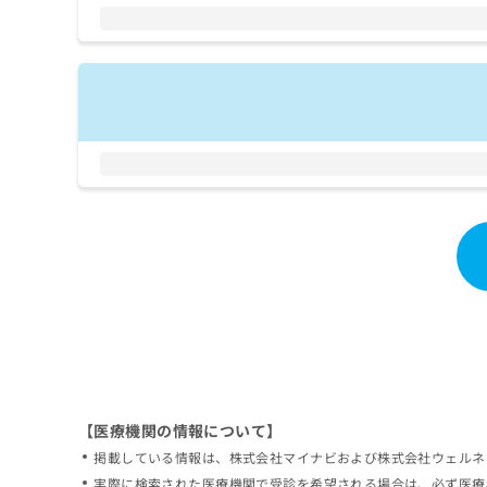
拡
資
きま
充
料
せん
の
ので
の
ご了
お
ご
承く
申
請
ださ
し
求
い。
込
は
み
こ
は
ち
こ
ら
ち
ら
無
料
掲
情
載
報
情
拡
報
充
の
の
修
お
【医療機関の情報について】
正
申
掲載している情報は、株式会社マイナビおよび株式会社ウェルネ
は
し
こ
実際に検索された医療機関で受診を希望される場合は、必ず医療
込