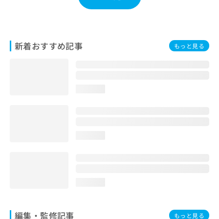
お
問
い
合
新着おすすめ記事
わ
もっと見る
せ
は
こ
ち
loading...
ら
loading...
loading...
編集・監修記事
もっと見る