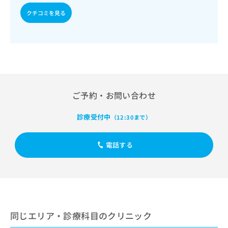
出
稿
クリ
資
稿
ニッ
クチコミを見る
の
料
クナ
の
お
の
ビサ
お
問
ご
イト
問
い
請
への
い
合
お問
求
合
合せ
わ
は
フォ
わ
せ
こ
ーム
せ
は
ち
とな
ご予約・お問い合わせ
は
こ
ら
りま
こ
ち
す。
ち
ら
クリ
診療受付中
（12:30まで）
無
ら
ニッ
料
クの
資
情
予
電話する
料
報
約・
の
症状
拡
のご
ご
充
相談
請
の
など
求
お
はで
は
申
きま
こ
せん
し
同じエリア・診療科目のクリニック
ので
ち
込