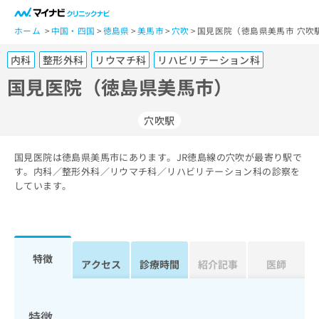
一
般
ホーム
中国・四国
徳島県
美馬市
穴吹
国見医院（徳島県美馬市 穴吹
ユ
内科
整形外科
リウマチ科
リハビリテーション科
ー
ザ
国見医院（徳島県美馬市）
ー
の
穴吹駅
方
は
こ
国見医院は徳島県美馬市にあります。JR徳島線の穴吹が最寄り駅で
す。内科／整形外科／リウマチ科／リハビリテーション科の診察を
ち
しています。
ら
医
マ
療
イ
関
ナ
特徴
アクセス
診療時間
紹介記事
医師
係
ビ
者
ク
の
リ
方
ニ
特徴