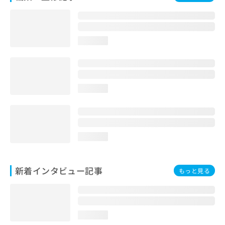
loading...
loading...
loading...
新着インタビュー記事
もっと見る
loading...