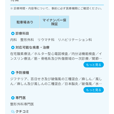
ッ
は
ク
診療時間・内容等について、事前に必ず医療機関にご確認ください。
こ
ナ
ち
ビ
ら
マイナンバー保
駐車場あり
に
険証
関
広
す
診療科目
広
告
る
告
内科 整形外科 リウマチ科 リハビリテーション科
代
お
出
対応可能な疾患・治療
理
問
稿
店
い
在宅酸素療法／ホルター型心電図検査／内分泌機能検査／イ
の
ンスリン療法／筋・骨格系及び外傷領域の一次診療／関節鏡
合
の
お
検査／手の外科手術／アキレス腱断裂手術（筋・腱手術）／
わ
方
問
もっと見る
骨折観血的手術／人工膝関節置換術（関節手術）／運動器リ
せ
い
は
予防接種
ハビリテーション／全身麻酔／硬膜外麻酔／脊椎麻酔／硬膜
は
合
こ
外ブロックにおける麻酔剤の持続注入／画像診断管理（専ら
ジフテリア、百日せき及び破傷風の三種混合／麻しん／風し
こ
わ
ち
画像診断を担当する医師による読影）
ん／麻しん及び風しんの二種混合／日本脳炎／破傷風／水痘
ち
せ
ら
／インフルエンザ／成人の肺炎球菌感染症／おたふくかぜ／
ら
は
もっと見る
B型肝炎
こ
専門医
こち
ち
広
らは
整形外科専門医
広
ら
告
マイ
告
出
クチコミ
ナビ