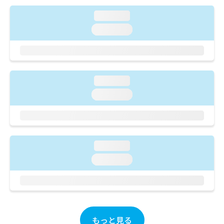
ご了
ら
み
承く
は
loading...
ださ
こ
無
い。
loading...
ち
料
ら
情
報
拡
掲
充
載
loading...
の
情
loading...
お
報
申
の
し
修
込
正
み
は
loading...
は
こ
こ
ち
loading...
ち
ら
ら
そ
の
他
もっと見る
の