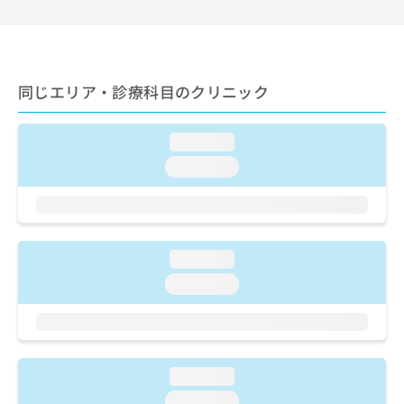
ご了
ら
み
承く
は
ださ
こ
無
い。
ち
料
ら
情
同じエリア・診療科目のクリニック
報
拡
掲
充
載
loading...
の
情
loading...
お
報
申
の
し
修
込
正
み
は
loading...
は
こ
こ
loading...
ち
ち
ら
ら
そ
の
loading...
他
の
loading...