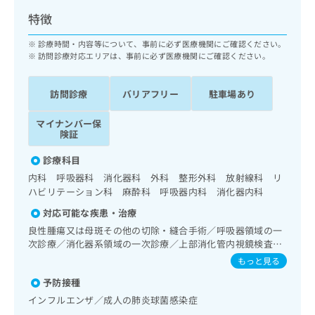
ッ
は
特徴
ク
こ
ナ
ち
診療時間・内容等について、事前に必ず医療機関にご確認ください。
ビ
ら
訪問診療対応エリアは、事前に必ず医療機関にご確認ください。
に
関
広
す
訪問診療
バリアフリー
駐車場あり
広
告
る
告
代
お
出
マイナンバー保
理
問
険証
稿
店
い
の
診療科目
合
の
お
わ
内科 呼吸器科 消化器科 外科 整形外科 放射線科 リ
方
問
せ
ハビリテーション科 麻酔科 呼吸器内科 消化器内科
い
は
は
合
こ
対応可能な疾患・治療
こ
わ
ち
良性腫瘍又は母斑その他の切除・縫合手術／呼吸器領域の一
ち
せ
ら
次診療／消化器系領域の一次診療／上部消化管内視鏡検査／
ら
は
脳血管疾患等リハビリテーション／運動器リハビリテーショ
もっと見る
こ
ン／呼吸器リハビリテーション／神経ブロック／医療用麻薬
こち
ち
広
予防接種
によるがん疼痛治療
らは
広
ら
告
マイ
インフルエンザ／成人の肺炎球菌感染症
告
出
ナビ