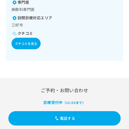
出
専門医
稿
クリ
資
稿
ニッ
の
料
麻酔科専門医
クナ
の
お
の
ビサ
訪問診療対応エリア
お
問
ご
イト
問
三好市
い
請
への
い
合
お問
求
クチコミ
合
合せ
わ
は
フォ
わ
せ
こ
クチコミを見る
ーム
せ
は
ち
とな
は
こ
ら
りま
こ
ち
す。
ち
ら
クリ
無
ら
ニッ
料
クの
資
情
予
料
報
約・
ご予約・お問い合わせ
の
症状
拡
のご
ご
充
相談
請
診療受付中
の
（12:00まで）
など
求
お
はで
は
申
きま
電話する
こ
せん
し
ので
ち
込