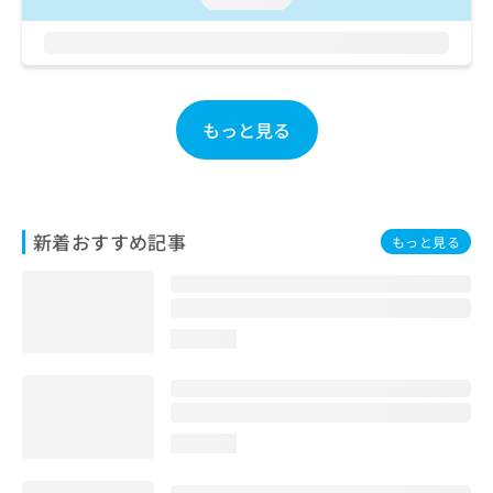
お
問
い
合
わ
せ
もっと見る
は
こ
ち
ら
新着おすすめ記事
もっと見る
loading...
loading...