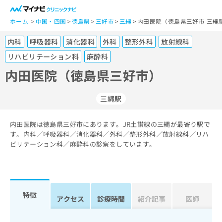
一
般
ホーム
中国・四国
徳島県
三好市
三縄
内田医院（徳島県三好市 三縄
ユ
内科
呼吸器科
消化器科
外科
整形外科
放射線科
ー
ザ
リハビリテーション科
麻酔科
ー
内田医院（徳島県三好市）
の
方
は
三縄駅
こ
ち
内田医院は徳島県三好市にあります。JR土讃線の三縄が最寄り駅で
ら
す。内科／呼吸器科／消化器科／外科／整形外科／放射線科／リハ
ビリテーション科／麻酔科の診察をしています。
医
マ
療
イ
関
ナ
係
ビ
特徴
者
ク
アクセス
診療時間
紹介記事
医師
の
リ
方
ニ