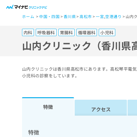
一
ホーム
中国・四国
香川県
高松市
一宮
,
空港通り
山内
般
ユ
内科
呼吸器科
胃腸科
循環器科
小児科
ー
ザ
山内クリニック（香川県
ー
の
方
山内クリニックは香川県高松市にあります。高松琴平電気
は
小児科の診察をしています。
こ
ち
ら
特徴
アクセス
医
マ
療
イ
ナ
関
特徴
ビ