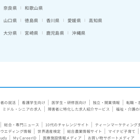
奈良県
和歌山県
山口県
徳島県
香川県
愛媛県
高知県
大分県
宮崎県
鹿児島県
沖縄県
験者の就活
看護学生向け
医学生・研修医向け
独立・開業情報
転職・
ミドル・シニアの求人
障害者に特化した求人紹介サービス
福祉・介護の
総合・専門ニュース
10代のチャレンジサイト
ティーンマーケティング
ウエディング情報
世界遺産検定
総合農業情報サイト
マイナビ子育て
tudy
My CareerID
医療施設情報メディア
お買い物サポートメディア