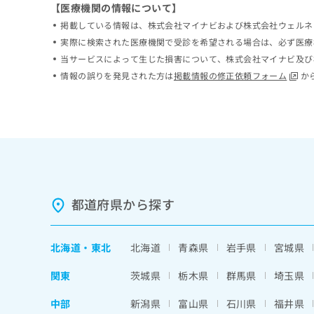
【医療機関の情報について】
ち
み
ら
掲載している情報は、株式会社マイナビおよび株式会社ウェルネ
は
こ
実際に検索された医療機関で受診を希望される場合は、必ず医療
ち
当サービスによって生じた損害について、株式会社マイナビ及び
そ
ら
情報の誤りを発見された方は
掲載情報の修正依頼フォーム
か
の
他
の
お
問
い
合
わ
せ
都道府県から探す
は
こ
ち
ら
北海道
・
東北
北海道
青森県
岩手県
宮城県
関東
茨城県
栃木県
群馬県
埼玉県
中部
新潟県
富山県
石川県
福井県