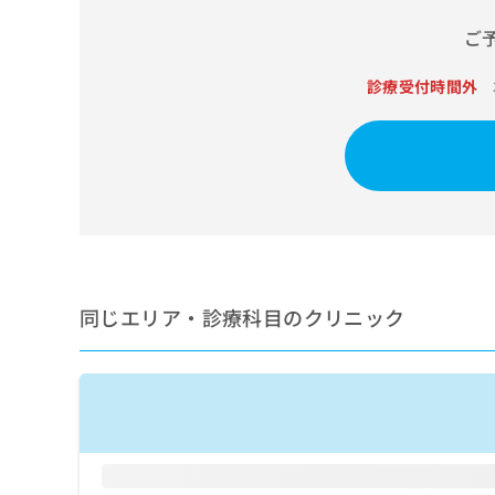
せ
こち
ち
らは
は
ご
マイ
こ
ら
ナビ
ち
クリ
診療受付時間外
ら
ニッ
クナ
広
ビサ
広
資
イト
告
告
への
料
出
出
お問
の
稿
合せ
稿
ご
の
フォ
の
請
お
ーム
お
求
問
とな
問
りま
は
い
い
す。
こ
合
同じエリア・診療科目のクリニック
合
クリ
ち
わ
ニッ
わ
ら
せ
クの
せ
は
予
は
約・
こ
こ
無
症状
ち
ち
のご
料
ら
相談
ら
情
など
報
はで