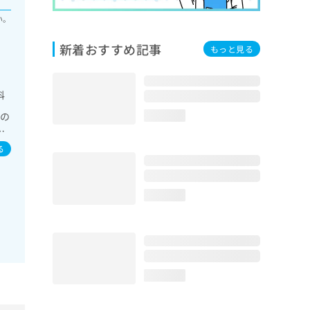
い。
新着おすすめ記事
もっと見る
科
域の
loading...
患
指
る
loading...
loading...