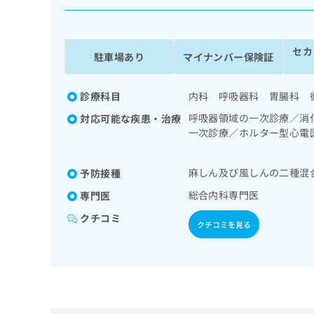
係
ク
者
リ
の
ニ
セカ
ッ
方
駐車場あり
マイナンバー保険証
ク
は
ナ
こ
ビ
診療科目
内科 呼吸器科 胃腸科 
ち
に
呼吸器領域の一次診療／消
対応可能な疾患・治療
関
ら
一次診療／ホルター型心電
す
者教育（食事療法、運動療
る
導／血液・免疫系領域の一
お
広
麻しん及び風しんの二種混
予防接種
広
問
告
告
い
総合内科専門医
専門医
出
代
合
クチコミ
稿
わ
理
クチコミを見る
の
せ
店
お
は
の
問
こ
い
方
ち
合
ら
は
わ
こ