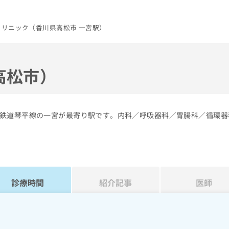
クリニック（香川県高松市 一宮駅）
高松市）
鉄道琴平線の一宮が最寄り駅です。内科／呼吸器科／胃腸科／循環器
診療時間
紹介記事
医師