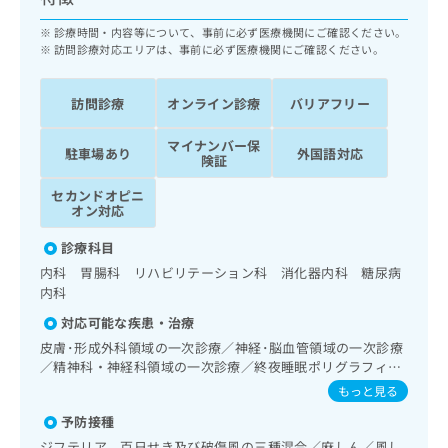
ッ
は
ク
診療時間・内容等について、事前に必ず医療機関にご確認ください。
こ
ナ
訪問診療対応エリアは、事前に必ず医療機関にご確認ください。
ち
ビ
ら
に
訪問診療
オンライン診療
バリアフリー
関
広
す
広
告
マイナンバー保
る
駐車場あり
外国語対応
告
険証
代
お
出
理
問
稿
セカンドオピニ
店
い
オン対応
の
合
の
お
診療科目
わ
方
問
せ
内科 胃腸科 リハビリテーション科 消化器内科 糖尿病
い
は
は
内科
合
こ
こ
わ
ち
対応可能な疾患・治療
ち
せ
ら
皮膚･形成外科領域の一次診療／神経･脳血管領域の一次診療
ら
は
／精神科・神経科領域の一次診療／終夜睡眠ポリグラフィー
こ
／禁煙指導（ニコチン依存症管理）／睡眠障害／認知症／純
こち
もっと見る
ち
広
音聴力検査／呼吸器領域の一次診療／在宅持続陽圧呼吸療法
らは
広
ら
告
予防接種
マイ
（睡眠時無呼吸症候群治療）／在宅酸素療法／消化器系領域
告
出
ナビ
の一次診療／上部消化管内視鏡検査／下部消化管内視鏡検査
ジフテリア、百日せき及び破傷風の三種混合／麻しん／風し