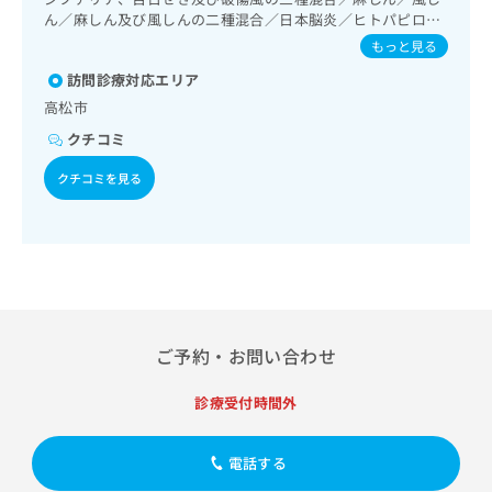
出
稿
クリ
資
／人工肛門の管理／肝･胆道・膵臓領域の一次診療／循環器
ん／麻しん及び風しんの二種混合／日本脳炎／ヒトパピロー
稿
ニッ
の
料
系領域の一次診療／ホルター型心電図検査／腎･泌尿器系領
マウイルス感染症／水痘／インフルエンザ／成人の肺炎球菌
クナ
もっと見る
の
お
の
域の一次診療／内分泌･代謝･栄養領域の一次診療／インスリ
感染症／おたふくかぜ／B型肝炎
ビサ
お
問
ン療法／糖尿病患者教育（食事療法、運動療法、自己血糖測
ご
訪問診療対応エリア
イト
問
い
定）／糖尿病による合併症に対する継続的な管理及び指導／
請
への
高松市
い
合
血液・免疫系領域の一次診療／脳血管疾患等リハビリテーシ
お問
求
合
クチコミ
合せ
ョン／運動器リハビリテーション／廃用症候群リハビリテー
わ
は
フォ
わ
ション／小児領域の一次診療／小児呼吸器疾患／小児糖尿病
せ
こ
ーム
クチコミを見る
せ
／神経ブロック／医療用麻薬によるがん疼痛治療／漢方薬の
は
ち
とな
処方
は
こ
ら
りま
こ
ち
す。
ち
ら
クリ
無
ら
ニッ
料
クの
資
情
予
料
報
約・
の
症状
拡
ご予約・お問い合わせ
のご
ご
充
相談
請
の
など
診療受付時間外
求
お
はで
は
申
きま
こ
せん
し
電話する
ので
ち
込