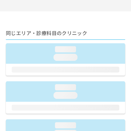
ご了
ら
み
承く
は
ださ
こ
無
い。
ち
料
ら
情
同じエリア・診療科目のクリニック
報
拡
掲
充
載
loading...
の
情
お
報
loading...
申
の
し
修
込
正
み
は
は
こ
loading...
こ
ち
loading...
ち
ら
ら
そ
の
他
loading...
の