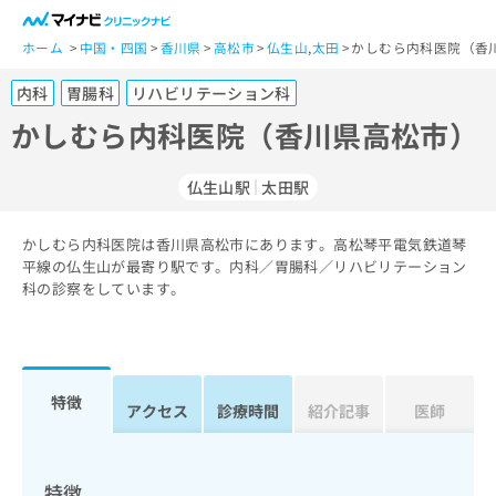
一
般
ホーム
中国・四国
香川県
高松市
仏生山
,
太田
かしむら内科医院（香
ユ
内科
胃腸科
リハビリテーション科
ー
ザ
かしむら内科医院（香川県高松市）
ー
の
仏生山駅
太田駅
方
は
こ
かしむら内科医院は香川県高松市にあります。高松琴平電気鉄道琴
平線の仏生山が最寄り駅です。内科／胃腸科／リハビリテーション
ち
科の診察をしています。
ら
医
マ
療
イ
関
ナ
特徴
アクセス
診療時間
紹介記事
医師
係
ビ
者
ク
の
リ
方
ニ
特徴