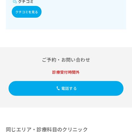
クチコミ
出
稿
クリ
資
稿
ニッ
の
料
クチコミを見る
クナ
の
お
の
ビサ
お
問
ご
イト
問
い
請
への
い
合
お問
求
合
合せ
わ
は
フォ
わ
せ
こ
ーム
せ
は
ち
とな
は
こ
ら
りま
ご予約・お問い合わせ
こ
ち
す。
ち
ら
クリ
無
診療受付時間外
ら
ニッ
料
クの
資
情
予
料
報
約・
電話する
の
症状
拡
のご
ご
充
相談
請
の
など
求
お
はで
は
申
きま
こ
せん
し
ので
ち
同じエリア・診療科目のクリニック
込