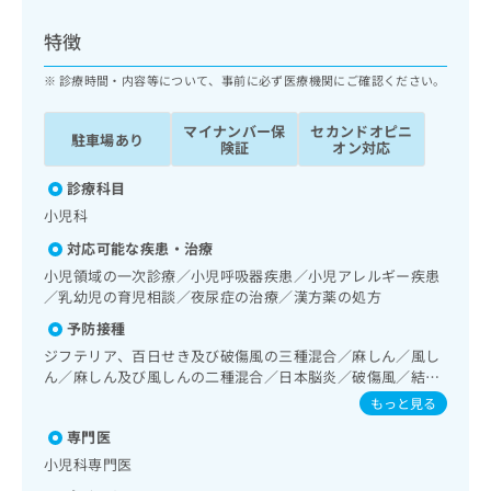
ッ
は
ク
こ
特徴
ナ
ち
ビ
診療時間・内容等について、事前に必ず医療機関にご確認ください。
ら
に
関
マイナンバー保
セカンドオピニ
広
駐車場あり
す
広
険証
オン対応
告
る
告
代
お
診療科目
出
理
問
稿
小児科
店
い
の
対応可能な疾患・治療
合
の
お
わ
小児領域の一次診療／小児呼吸器疾患／小児アレルギー疾患
方
問
せ
／乳幼児の育児相談／夜尿症の治療／漢方薬の処方
い
は
は
合
こ
予防接種
こ
わ
ち
ジフテリア、百日せき及び破傷風の三種混合／麻しん／風し
ち
せ
ら
ん／麻しん及び風しんの二種混合／日本脳炎／破傷風／結核
ら
は
／Hib感染症／小児の肺炎球菌感染症／ヒトパピローマウイ
もっと見る
こ
ルス感染症／水痘／インフルエンザ／おたふくかぜ／A型肝
こち
ち
広
専門医
炎／B型肝炎／ロタウイルス感染症
らは
広
ら
告
マイ
小児科専門医
告
出
ナビ