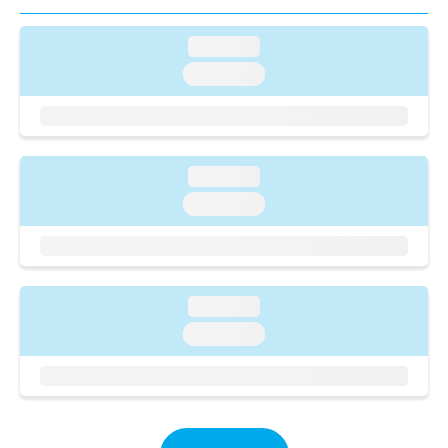
ご了
ら
み
承く
は
ださ
loading...
こ
無
い。
ち
料
loading...
ら
情
報
拡
掲
充
載
の
情
loading...
お
報
loading...
申
の
し
修
込
正
み
は
は
こ
loading...
こ
ち
ち
loading...
ら
ら
そ
の
他
の