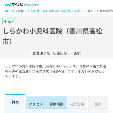
一
般
ホーム
中国・四国
香川県
高松市
空港通り
,
仏生山
,
一宮
しらかわ小児
ユ
小児科
ー
ザ
しらかわ小児科医院（香川県高松
ー
市）
の
方
は
空港通り駅
仏生山駅
一宮駅
こ
ち
しらかわ小児科医院は香川県高松市にあります。高松琴平電気鉄道
ら
琴平線の空港通りが最寄り駅（徒歩6分）です。小児科の診察をし
ています。
医
マ
療
イ
関
ナ
係
ビ
者
ク
特徴
アクセス
診療時間
紹介記事
医師
の
リ
方
ニ