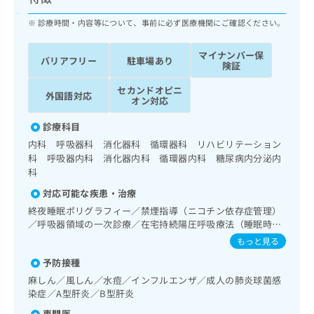
ッ
は
ク
診療時間・内容等について、事前に必ず医療機関にご確認ください。
こ
ナ
ち
ビ
ら
マイナンバー保
バリアフリー
駐車場あり
に
険証
関
広
セカンドオピニ
す
広
外国語対応
告
オン対応
る
告
代
お
出
診療科目
理
問
稿
内科 呼吸器科 消化器科 循環器科 リハビリテーション
店
い
の
科 呼吸器内科 消化器内科 循環器内科 糖尿病内分泌内
合
の
お
科
わ
方
問
せ
い
は
対応可能な疾患・治療
は
合
こ
終夜睡眠ポリグラフィー／禁煙指導（ニコチン依存症管理）
こ
わ
ち
／呼吸器領域の一次診療／在宅持続陽圧呼吸療法（睡眠時無
ち
せ
呼吸症候群治療）／在宅酸素療法／消化器系領域の一次診療
ら
もっと見る
ら
は
／上部消化管内視鏡検査／上部消化管内視鏡的切除術／下部
こ
予防接種
消化管内視鏡検査／下部消化管内視鏡的切除術／循環器系領
こち
ち
域の一次診療／ホルター型心電図検査／ペースメーカー管理
広
麻しん／風しん／水痘／インフルエンザ／成人の肺炎球菌感
らは
広
ら
／内分泌･代謝･栄養領域の一次診療／内分泌機能検査／イン
告
染症／A型肝炎／B型肝炎
マイ
告
スリン療法／糖尿病患者教育（食事療法、運動療法、自己血
出
ナビ
専門医