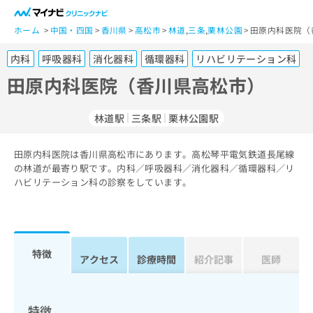
一
般
ホーム
中国・四国
香川県
高松市
林道
,
三条
,
栗林公園
田原内科医院（
ユ
内科
呼吸器科
消化器科
循環器科
リハビリテーション科
ー
ザ
田原内科医院（香川県高松市）
ー
の
林道駅
三条駅
栗林公園駅
方
は
こ
田原内科医院は香川県高松市にあります。高松琴平電気鉄道長尾線
の林道が最寄り駅です。内科／呼吸器科／消化器科／循環器科／リ
ち
ハビリテーション科の診察をしています。
ら
医
マ
療
イ
関
ナ
特徴
アクセス
診療時間
紹介記事
医師
係
ビ
者
ク
の
リ
方
ニ
特徴