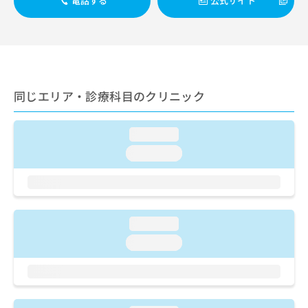
電話する
公式サイト
ご了
ら
み
承く
は
ださ
こ
無
い。
ち
料
ら
情
報
拡
掲
同じエリア・診療科目のクリニック
充
載
の
情
お
loading...
報
申
の
loading...
し
修
込
正
み
は
は
こ
こ
ち
loading...
ち
ら
ら
loading...
そ
の
他
の