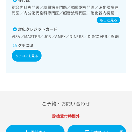
糖測定）／糖尿病による合併症に対する継続的な管理及び指
出
稿
クリ
資
導／心大血管疾患リハビリテーション／脳血管疾患等リハビ
総合内科専門医／糖尿病専門医／循環器専門医／消化器病専
稿
ニッ
の
料
クナ
リテーション／運動器リハビリテーション／呼吸器リハビリ
門医／内分泌代謝科専門医／超音波専門医／消化器内視鏡専
の
お
の
ビサ
テーション／廃用症候群リハビリテーション／医療用麻薬に
門医
お
問
もっと見る
ご
イト
よるがん疼痛治療／CT撮影
問
い
請
への
対応クレジットカード
い
合
お問
求
VISA／MASTER／JCB／AMEX／DINERS／DISCOVER／銀聯
合
合せ
わ
は
フォ
わ
せ
こ
クチコミ
ーム
せ
は
ち
とな
は
こ
クチコミを見る
ら
りま
こ
ち
す。
ち
ら
クリ
無
ら
ニッ
料
クの
資
情
予
料
報
約・
の
症状
拡
のご
ご
充
相談
ご予約・お問い合わせ
請
の
など
求
お
はで
診療受付時間外
は
申
きま
こ
せん
し
ので
ち
込