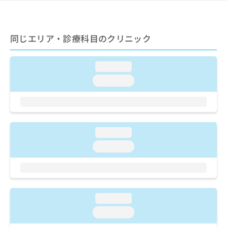
ご了
ら
み
承く
は
ださ
こ
無
い。
ち
同じエリア・診療科目のクリニック
料
ら
情
報
loading...
拡
掲
充
載
loading...
の
情
お
報
申
の
し
修
込
正
loading...
み
は
loading...
は
こ
こ
ち
ち
ら
ら
そ
loading...
の
loading...
他
の