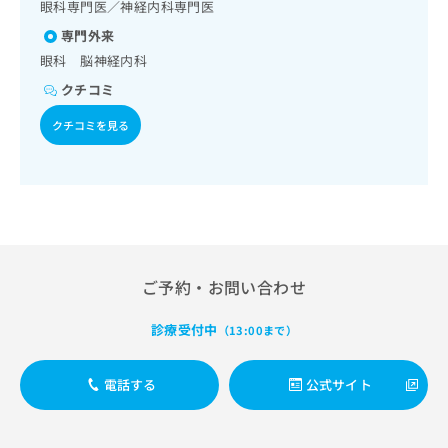
出
眼科専門医／神経内科専門医
稿
クリ
資
稿
ニッ
の
料
専門外来
クナ
の
お
の
ビサ
眼科 脳神経内科
お
問
ご
イト
問
い
クチコミ
請
への
い
合
お問
求
合
クチコミを見る
合せ
わ
は
フォ
わ
せ
こ
ーム
せ
は
ち
とな
は
こ
ら
りま
こ
ち
す。
ち
ら
クリ
無
ら
ニッ
料
クの
資
情
予
ご予約・お問い合わせ
料
報
約・
の
症状
拡
診療受付中
のご
（13:00まで）
ご
充
相談
請
の
など
求
お
はで
電話する
公式サイト
は
申
きま
こ
せん
し
ので
ち
込