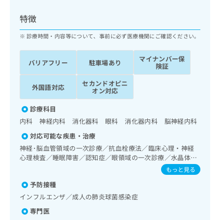
ッ
は
ク
こ
特徴
ナ
ち
ビ
診療時間・内容等について、事前に必ず医療機関にご確認ください。
ら
に
関
マイナンバー保
広
バリアフリー
駐車場あり
す
広
険証
告
る
告
代
セカンドオピニ
お
出
外国語対応
オン対応
理
問
稿
店
い
の
診療科目
合
の
お
内科 神経内科 消化器科 眼科 消化器内科 脳神経内科
わ
方
問
せ
い
は
対応可能な疾患・治療
は
合
こ
神経･脳血管領域の一次診療／抗血栓療法／臨床心理・神経
こ
わ
ち
心理検査／睡眠障害／認知症／眼領域の一次診療／水晶体再
ち
せ
建術（白内障手術）／緑内障手術／網膜光凝固術（網膜剥離
ら
もっと見る
ら
は
手術）／コンタクトレンズ検査／小児視力障害診療／呼吸器
こ
予防接種
領域の一次診療／消化器系領域の一次診療／肝･胆道・膵臓
こち
ち
広
領域の一次診療／循環器系領域の一次診療／腎･泌尿器系領
インフルエンザ／成人の肺炎球菌感染症
らは
広
ら
域の一次診療／内分泌･代謝･栄養領域の一次診療／視能訓練
告
マイ
専門医
告
出
ナビ