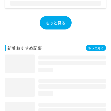
お
問
い
合
もっと見る
わ
せ
は
こ
ち
新着おすすめ記事
ら
もっと見る
loading...
loading...