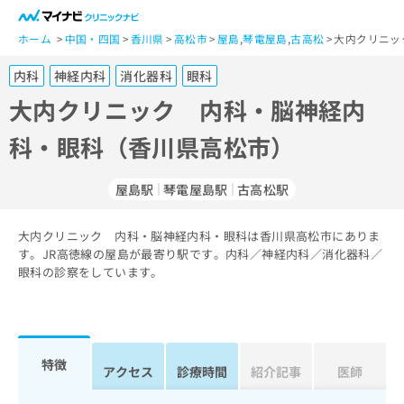
一
般
ホーム
中国・四国
香川県
高松市
屋島
,
琴電屋島
,
古高松
大内クリニッ
ユ
内科
神経内科
消化器科
眼科
ー
ザ
大内クリニック 内科・脳神経内
ー
科・眼科（香川県高松市）
の
方
は
屋島駅
琴電屋島駅
古高松駅
こ
ち
大内クリニック 内科・脳神経内科・眼科は香川県高松市にありま
ら
す。JR高徳線の屋島が最寄り駅です。内科／神経内科／消化器科／
眼科の診察をしています。
医
マ
療
イ
関
ナ
係
ビ
者
ク
特徴
アクセス
診療時間
紹介記事
医師
の
リ
方
ニ