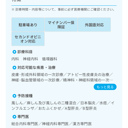
ッ
は
ク
診療時間・内容等について、事前に必ず医療機関にご確認ください。
こ
ナ
ち
ビ
ら
マイナンバー保
駐車場あり
外国語対応
に
険証
関
広
セカンドオピニ
す
広
告
オン対応
る
告
代
お
出
診療科目
理
問
稿
内科 神経内科 循環器科
店
い
の
合
の
お
対応可能な疾患・治療
わ
方
問
皮膚･形成外科領域の一次診療／アトピー性皮膚炎の治療／
せ
い
は
神経･脳血管領域の一次診療／精神科・神経科領域の一次診
は
合
こ
療／睡眠障害／摂食障害（拒食症･過食症）／神経症性障害
もっと見る
こ
わ
（強迫性障害、不安障害、パニック障害等）／認知症／心的
ち
ち
せ
予防接種
外傷後ストレス障害（PTSD）／発達障害（自閉症、学習障
ら
ら
は
害等）／眼領域の一次診療／耳鼻咽喉領域の一次診療／純音
風しん／麻しん及び風しんの二種混合／日本脳炎／水痘／イ
こ
聴力検査／呼吸器領域の一次診療／消化器系領域の一次診療
ンフルエンザ／おたふくかぜ／A型肝炎／B型肝炎
こち
ち
／肝･胆道・膵臓領域の一次診療／循環器系領域の一次診療
広
らは
専門医
／ホルター型心電図検査／腎･泌尿器系領域の一次診療／産
広
ら
告
マイ
科領域の一次診療／婦人科領域の一次診療／更年期障害治療
総合内科専門医／神経内科専門医／漢方専門医
告
出
ナビ