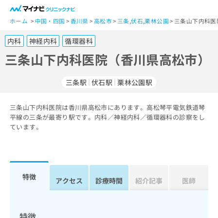
一
般
ホーム
中国・四国
香川県
高松市
三条
,
伏石
,
栗林公園
三条山下内科医
ユ
内科
神経内科
循環器科
ー
ザ
三条山下内科医院（香川県高松市）
ー
の
三条駅
伏石駅
栗林公園駅
方
は
こ
三条山下内科医院は香川県高松市にあります。高松琴平電気鉄道琴
平線の三条が最寄り駅です。内科／神経内科／循環器科の診察をし
ち
ています。
ら
医
マ
療
イ
関
ナ
特徴
アクセス
診療時間
紹介記事
医師
係
ビ
者
ク
の
リ
方
ニ
特徴