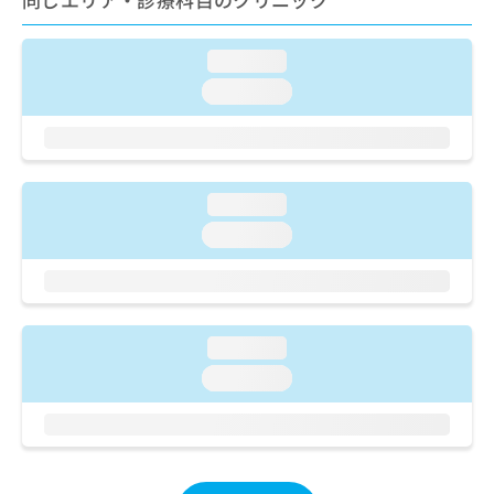
ご了
ら
み
承く
は
ださ
こ
無
い。
loading...
ち
料
loading...
ら
情
報
拡
掲
充
載
の
情
loading...
お
報
申
loading...
の
し
修
込
正
み
は
は
こ
こ
loading...
ち
ち
ら
loading...
ら
そ
の
他
の