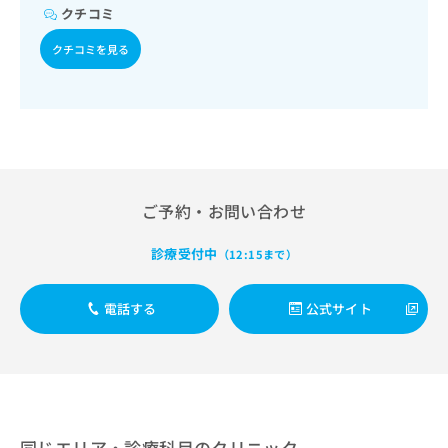
／乳腺領域の一次診療／内分泌･代謝･栄養領域の一次診療／
出
稿
クリ
資
クチコミ
糖尿病患者教育（食事療法、運動療法、自己血糖測定）／糖
稿
ニッ
の
料
尿病による合併症に対する継続的な管理及び指導／血液・免
クナ
の
お
クチコミを見る
の
ビサ
疫系領域の一次診療／筋・骨格系及び外傷領域の一次診療／
お
問
ご
イト
小児領域の一次診療／小児呼吸器疾患／小児神経疾患／夜尿
問
い
請
への
症の治療／漢方薬の処方／鍼灸治療
い
合
お問
求
合
合せ
わ
は
フォ
わ
せ
こ
ーム
せ
は
ち
とな
は
こ
ら
りま
こ
ち
ご予約・お問い合わせ
す。
ち
ら
クリ
無
ら
ニッ
診療受付中
（12:15まで）
料
クの
資
情
予
料
報
約・
電話する
公式サイト
の
症状
拡
のご
ご
充
相談
請
の
など
求
お
はで
は
申
きま
こ
せん
し
ので
ち
込
同じエリア・診療科目のクリニック