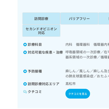
係
ク
者
リ
の
ニ
ッ
訪問診療
バリアフリー
方
ク
は
ナ
セカンドオピニオン
こ
対応
ビ
ち
に
関
ら
診療科目
内科 循環器科 循環器内
す
呼吸器領域の一次診療／在
対応可能な疾患・治療
る
器系領域の一次診療／循環
お
広
広
問
一次診療／内分泌機能検査
告
告
い
る合併症に対する継続的な
麻しん／風しん／麻しん及
予防接種
出
代
合
の肺炎球菌感染症／おたふ
稿
わ
理
の
せ
高松市
訪問診療対応エリア
店
お
は
の
問
こ
クチコミ
クチコミを見る
い
方
ち
合
ら
は
わ
こ