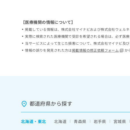
ち
み
ら
は
こ
【医療機関の情報について】
ち
そ
ら
掲載している情報は、株式会社マイナビおよび株式会社ウェルネ
の
実際に検索された医療機関で受診を希望される場合は、必ず医療
他
当サービスによって生じた損害について、株式会社マイナビ及び
の
お
情報の誤りを発見された方は
掲載情報の修正依頼フォーム
か
問
い
合
わ
せ
は
こ
ち
ら
都道府県から探す
北海道
・
東北
北海道
青森県
岩手県
宮城県