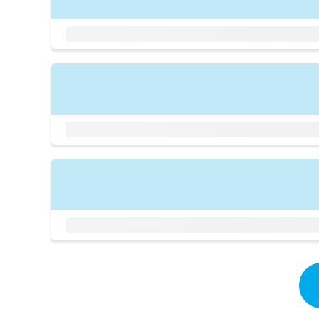
拡
資
きま
充
料
せん
の
ので
の
ご了
お
ご
承く
申
請
ださ
し
求
い。
込
は
み
こ
は
ち
こ
ら
ち
ら
無
料
掲
情
載
報
情
拡
報
充
の
の
修
お
正
申
は
し
こ
込