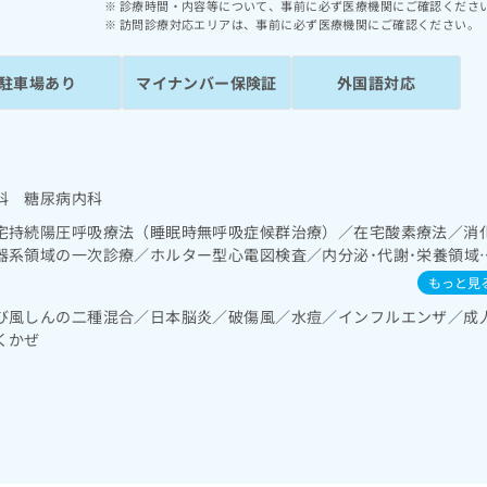
診療時間・内容等について、事前に必ず医療機関にご確認くださ
訪問診療対応エリアは、事前に必ず医療機関にご確認ください。
駐車場あり
マイナンバー保険証
外国語対応
科 糖尿病内科
宅持続陽圧呼吸療法（睡眠時無呼吸症候群治療）／在宅酸素療法／消
器系領域の一次診療／ホルター型心電図検査／内分泌･代謝･栄養領域
／糖尿病患者教育（食事療法、運動療法、自己血糖測定）／糖尿病に
もっと見
管理及び指導／医療用麻薬によるがん疼痛治療
び風しんの二種混合／日本脳炎／破傷風／水痘／インフルエンザ／成
くかぜ