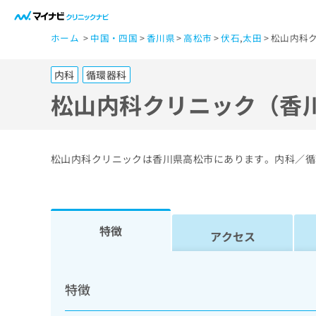
一
ホーム
中国・四国
香川県
高松市
伏石
,
太田
松山内科
般
ユ
内科
循環器科
ー
ザ
松山内科クリニック（香
ー
の
方
松山内科クリニックは香川県高松市にあります。内科／循
は
こ
ち
ら
特徴
アクセス
医
マ
療
イ
特徴
ナ
関
ビ