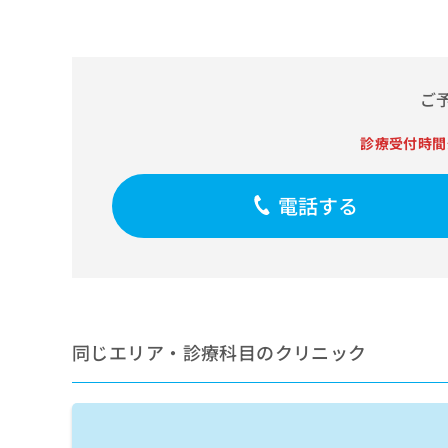
せ
こち
ち
らは
は
マイ
こ
ら
ナビ
ち
クリ
ら
ニッ
ご
クナ
広
ビサ
広
資
イト
告
診療受付時間
告
への
料
出
出
お問
の
稿
合せ
稿
ご
電話する
の
フォ
の
請
お
ーム
お
求
問
とな
問
りま
は
い
い
す。
こ
合
合
クリ
ち
わ
ニッ
わ
ら
せ
クの
せ
は
予
同じエリア・診療科目のクリニック
は
約・
こ
こ
無
症状
ち
ち
のご
料
ら
相談
ら
情
など
報
はで