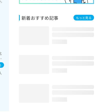
い。
新着おすすめ記事
もっと見る
loading...
化
の
よ
る
loading...
人
loading...