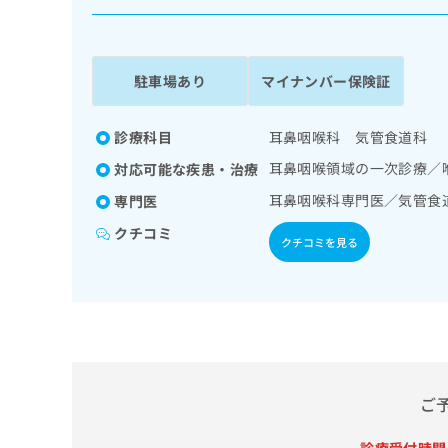
係
ク
者
リ
の
ニ
ッ
方
駐車場あり
マイナンバー保険証
ク
は
ナ
こ
ビ
診療科目
耳鼻咽喉科 気管食道科
ち
に
耳鼻咽喉領域の一次診療／
対応可能な疾患・治療
関
ら
す
耳鼻咽喉科専門医／気管食
専門医
る
クチコミ
お
クチコミを見る
広
広
問
告
告
い
出
代
合
稿
わ
理
の
せ
店
お
は
の
問
こ
い
方
ち
ご
合
ら
は
わ
こ