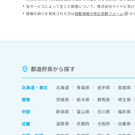
ち
み
当サービスによって生じた損害について、株式会社マイナビ及び
ら
は
情報の誤りを発見された方は
掲載情報の修正依頼フォーム
か
こ
ち
そ
ら
の
他
の
お
問
い
都道府県から探す
合
わ
せ
北海道
・
東北
北海道
青森県
岩手県
宮城県
は
こ
関東
茨城県
栃木県
群馬県
埼玉県
ち
ら
中部
新潟県
富山県
石川県
福井県
近畿
滋賀県
京都府
大阪府
兵庫県