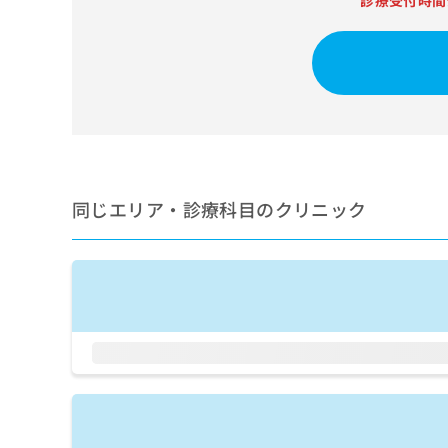
診療受付時間
せ
こち
ち
らは
は
マイ
こ
ら
ナビ
ち
クリ
ら
ニッ
クナ
広
ビサ
広
資
イト
告
告
への
料
出
出
お問
の
稿
合せ
稿
ご
の
同じエリア・診療科目のクリニック
フォ
の
請
お
ーム
お
求
問
とな
問
りま
は
い
い
す。
こ
合
合
クリ
ち
わ
ニッ
わ
ら
せ
クの
せ
は
予
は
約・
こ
こ
無
症状
ち
ち
のご
料
ら
相談
ら
情
など
報
はで