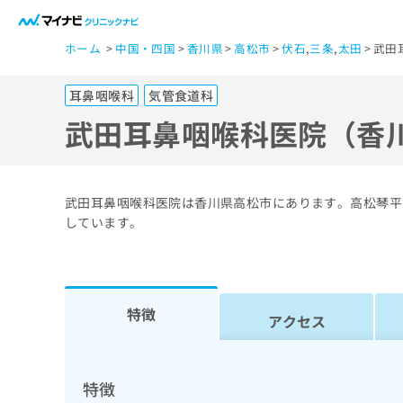
一
ホーム
中国・四国
香川県
高松市
伏石
,
三条
,
太田
武田
般
ユ
耳鼻咽喉科
気管食道科
ー
ザ
武田耳鼻咽喉科医院（香
ー
の
方
武田耳鼻咽喉科医院は香川県高松市にあります。高松琴平
は
しています。
こ
ち
ら
特徴
アクセス
医
マ
療
イ
ナ
関
特徴
ビ