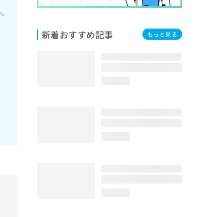
い。
新着おすすめ記事
もっと見る
loading...
loading...
loading...