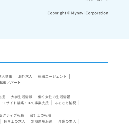
Copyright © Mynavi Corporation
求人情報
海外求人
転職エージェント
転職／パート
支援
大学生活情報
働く女性の生活情報
ECサイト構築・D2C事業支援
ふるさと納税
ゼクティブ転職
会計士の転職
保育士の求人
無期雇用派遣
介護の求人