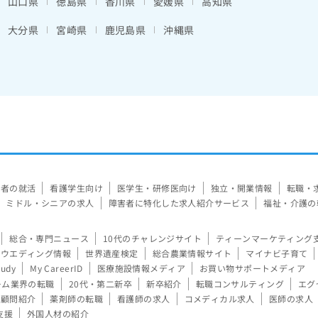
山口県
徳島県
香川県
愛媛県
高知県
大分県
宮崎県
鹿児島県
沖縄県
験者の就活
看護学生向け
医学生・研修医向け
独立・開業情報
転職・
ミドル・シニアの求人
障害者に特化した求人紹介サービス
福祉・介護の
総合・専門ニュース
10代のチャレンジサイト
ティーンマーケティング
ウエディング情報
世界遺産検定
総合農業情報サイト
マイナビ子育て
tudy
My CareerID
医療施設情報メディア
お買い物サポートメディア
ーム業界の転職
20代・第二新卒
新卒紹介
転職コンサルティング
エグ
顧問紹介
薬剤師の転職
看護師の求人
コメディカル求人
医師の求人
支援
外国人材の紹介