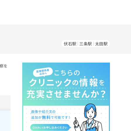
伏石駅
三条駅
太田駅
察を