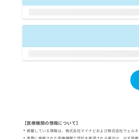
拡
資
きま
充
料
せん
の
ので
の
ご了
お
ご
承く
申
請
ださ
し
求
い。
込
は
み
こ
は
ち
こ
ら
ち
ら
無
料
掲
情
載
報
情
拡
報
充
の
の
修
お
【医療機関の情報について】
正
申
掲載している情報は、株式会社マイナビおよび株式会社ウェルネ
は
し
こ
実際に検索された医療機関で受診を希望される場合は、必ず医療
込