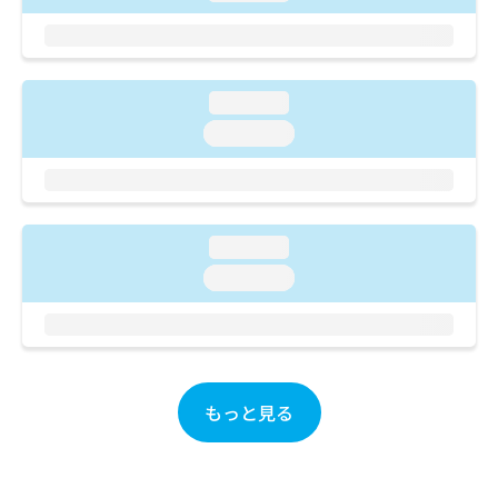
ご了
ら
み
承く
は
ださ
こ
無
い。
ち
料
ら
loading...
情
報
loading...
拡
掲
充
載
の
情
お
報
申
の
loading...
し
修
loading...
込
正
み
は
は
こ
こ
ち
ち
ら
ら
もっと見る
そ
の
他
の