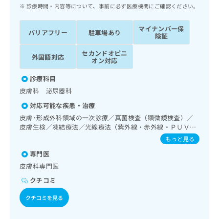
ッ
は
診療時間・内容等について、事前に必ず医療機関にご確認ください。
ク
こ
ナ
ち
マイナンバー保
バリアフリー
駐車場あり
ビ
険証
ら
に
セカンドオピニ
関
外国語対応
広
オン対応
す
広
告
る
告
診療科目
代
お
出
皮膚科 泌尿器科
理
問
稿
店
い
の
対応可能な疾患・治療
合
の
お
皮膚･形成外科領域の一次診療／真菌検査（顕微鏡検査）／
わ
方
問
皮膚生検／凍結療法／光線療法（紫外線・赤外線・ＰＵＶ
せ
い
は
Ａ）／顔面外傷の治療／皮膚悪性腫瘍手術／良性腫瘍又は母
もっと見る
は
合
こ
斑その他の切除・縫合手術／アトピー性皮膚炎の治療／血
こ
わ
専門医
液・免疫系領域の一次診療／小児アレルギー疾患／病理診断
ち
ち
せ
（専ら病理診断を担当する医師による診断）／漢方薬の処方
皮膚科専門医
ら
ら
は
クチコミ
こ
こち
ち
広
クチコミを見る
らは
広
ら
告
マイ
告
出
ナビ