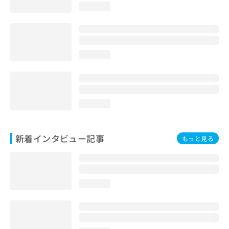
loading...
loading...
loading...
新着インタビュー記事
もっと見る
loading...