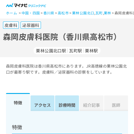
一
般
ホーム
中国・四国
香川県
高松市
栗林公園北口
,
瓦町
,
栗林
森岡皮膚科
ユ
皮膚科
泌尿器科
ー
ザ
森岡皮膚科医院（香川県高松市）
ー
の
栗林公園北口駅
瓦町駅
栗林駅
方
は
こ
森岡皮膚科医院は香川県高松市にあります。JR高徳線の栗林公園北
口が最寄り駅です。皮膚科／泌尿器科の診察をしています。
ち
ら
医
マ
療
イ
特徴
アクセス
診療時間
紹介記事
医師
関
ナ
係
ビ
者
ク
の
リ
特徴
方
ニ