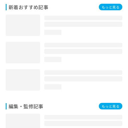
お
新着おすすめ記事
もっと見る
問
い
合
わ
せ
loading...
は
こ
ち
ら
loading...
loading...
編集・監修記事
もっと見る