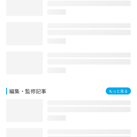
お
問
loading...
い
合
わ
せ
は
loading...
こ
ち
ら
loading...
編集・監修記事
もっと見る
loading...