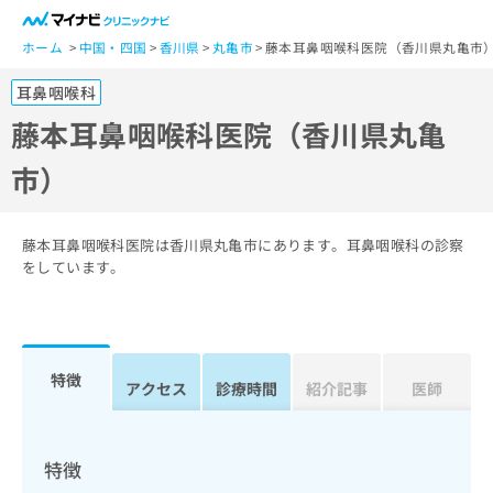
一
般
ホーム
中国・四国
香川県
丸亀市
藤本耳鼻咽喉科医院（香川県丸亀市
ユ
耳鼻咽喉科
ー
ザ
藤本耳鼻咽喉科医院（香川県丸亀
ー
市）
の
方
は
こ
藤本耳鼻咽喉科医院は香川県丸亀市にあります。耳鼻咽喉科の診察
ち
をしています。
ら
医
マ
療
イ
特徴
関
アクセス
診療時間
紹介記事
医師
ナ
係
ビ
者
ク
の
リ
特徴
方
ニ