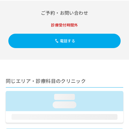
出
稿
クリ
資
稿
ニッ
の
料
ご予約・お問い合わせ
クナ
の
お
の
ビサ
お
問
ご
イト
問
診療受付時間外
い
請
への
い
合
お問
求
合
合せ
わ
は
電話する
フォ
わ
せ
こ
ーム
せ
は
ち
とな
は
こ
ら
りま
こ
ち
す。
ち
ら
クリ
無
ら
ニッ
料
クの
資
同じエリア・診療科目のクリニック
情
予
料
報
約・
の
症状
拡
のご
ご
loading...
充
相談
請
の
loading...
など
求
お
はで
は
申
きま
こ
せん
し
ので
ち
込