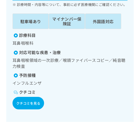
ッ
は
診療時間・内容等について、事前に必ず医療機関にご確認ください。
ク
こ
ナ
ち
マイナンバー保
駐車場あり
外国語対応
ビ
険証
ら
に
関
診療科目
広
す
広
耳鼻咽喉科
告
る
告
代
対応可能な疾患・治療
お
出
理
問
耳鼻咽喉領域の一次診療／喉頭ファイバースコピー／純音聴
稿
店
い
力検査
の
合
の
お
予防接種
わ
方
問
インフルエンザ
せ
い
は
は
合
クチコミ
こ
こ
わ
ち
ち
クチコミを見る
せ
ら
ら
は
こ
こち
ち
広
らは
広
ら
告
マイ
告
出
ナビ