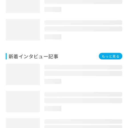
loading...
loading...
新着インタビュー記事
もっと見る
loading...
loading...