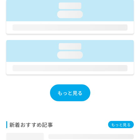
ご了
ら
み
loading...
承く
は
ださ
loading...
こ
無
い。
ち
料
ら
情
報
拡
掲
loading...
充
載
の
情
loading...
お
報
申
の
し
修
込
正
み
は
は
もっと見る
こ
こ
ち
ち
ら
ら
そ
新着おすすめ記事
もっと見る
の
他
の