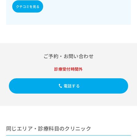
出
稿
クリ
資
クチコミを見る
稿
ニッ
の
料
クナ
の
お
の
ビサ
お
問
ご
イト
問
い
請
への
い
合
お問
求
合
合せ
わ
は
フォ
わ
せ
こ
ーム
せ
は
ち
とな
ご予約・お問い合わせ
は
こ
ら
りま
こ
ち
す。
ち
診療受付時間外
ら
クリ
無
ら
ニッ
料
クの
資
情
予
電話する
料
報
約・
の
症状
拡
のご
ご
充
相談
請
の
など
求
お
はで
は
申
きま
こ
同じエリア・診療科目のクリニック
せん
し
ので
ち
込