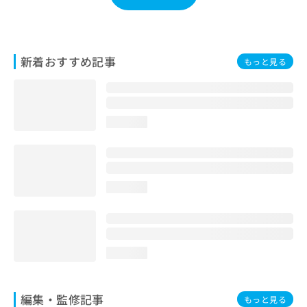
お
問
い
合
新着おすすめ記事
もっと見る
わ
せ
は
こ
ち
loading...
ら
loading...
loading...
編集・監修記事
もっと見る