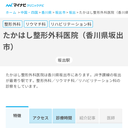
一
般
ホーム
中国・四国
香川県
坂出市
坂出
たかはし整形外科医院（香川県
ユ
整形外科
リウマチ科
リハビリテーション科
ー
ザ
たかはし整形外科医院（香川県坂出
ー
市）
の
方
は
坂出駅
こ
ち
たかはし整形外科医院は香川県坂出市にあります。JR予讃線の坂出
ら
が最寄り駅です。整形外科／リウマチ科／リハビリテーション科の
診察をしています。
医
マ
療
イ
関
ナ
係
ビ
者
ク
特徴
アクセス
診療時間
紹介記事
医師
の
リ
方
ニ