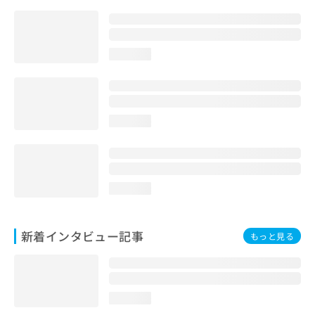
loading...
loading...
loading...
新着インタビュー記事
もっと見る
loading...