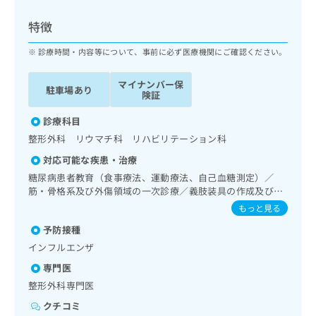
ッ
は
ク
こ
特徴
ナ
ち
ビ
診療時間・内容等について、事前に必ず医療機関にご確認ください。
ら
に
関
マイナンバー保
広
駐車場あり
す
広
険証
告
る
告
代
お
診療科目
出
理
問
稿
整形外科 リウマチ科 リハビリテーション科
店
い
の
対応可能な疾患・治療
合
の
お
わ
糖尿病患者教育（食事療法、運動療法、自己血糖測定）／
方
問
せ
筋・骨格系及び外傷領域の一次診療／義肢装具の作成及び評
い
は
価／運動器リハビリテーション／神経ブロック／漢方薬の処
は
合
もっと見る
こ
方
こ
わ
ち
予防接種
ち
せ
ら
ら
インフルエンザ
は
こ
専門医
こち
ち
広
整形外科専門医
らは
広
ら
告
マイ
告
クチコミ
出
ナビ