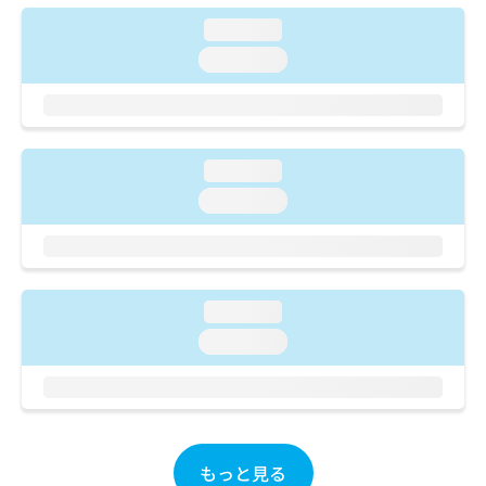
ご了
ら
み
承く
loading...
は
ださ
こ
無
い。
loading...
ち
料
ら
情
報
拡
掲
充
載
loading...
の
情
loading...
お
報
申
の
し
修
込
正
み
は
loading...
は
こ
こ
loading...
ち
ち
ら
ら
そ
の
他
もっと見る
の