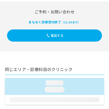
出
稿
クリ
資
稿
ニッ
の
料
クナ
の
ご予約・お問い合わせ
お
の
ビサ
お
問
ご
イト
問
い
まもなく診療受付終了
請
（12:30まで）
への
い
合
お問
求
合
合せ
わ
は
フォ
わ
電話する
せ
こ
ーム
せ
は
ち
とな
は
こ
ら
りま
こ
ち
す。
ち
ら
クリ
無
ら
ニッ
料
クの
資
情
予
同じエリア・診療科目のクリニック
料
報
約・
の
症状
拡
のご
ご
充
loading...
相談
請
の
など
loading...
求
お
はで
は
申
きま
こ
せん
し
ので
ち
込