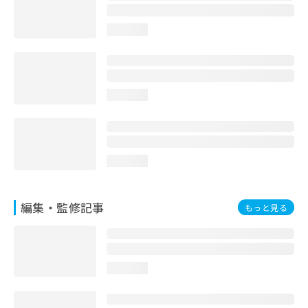
お
問
loading...
い
合
わ
せ
は
loading...
こ
ち
ら
loading...
編集・監修記事
もっと見る
loading...