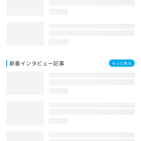
loading...
loading...
新着インタビュー記事
もっと見る
loading...
loading...