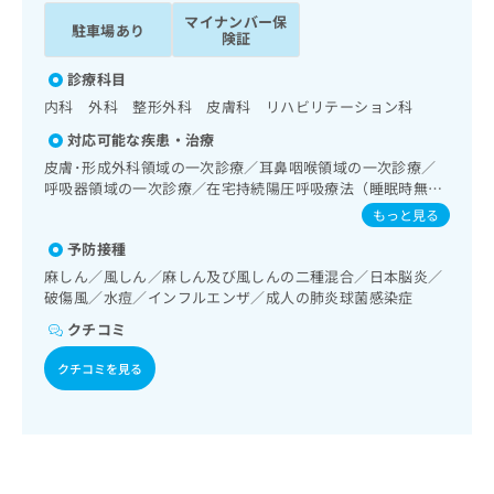
ッ
は
マイナンバー保
駐車場あり
ク
こ
険証
ナ
ち
ビ
診療科目
ら
に
内科 外科 整形外科 皮膚科 リハビリテーション科
関
広
対応可能な疾患・治療
す
広
告
る
皮膚･形成外科領域の一次診療／耳鼻咽喉領域の一次診療／
告
代
お
呼吸器領域の一次診療／在宅持続陽圧呼吸療法（睡眠時無呼
出
理
吸症候群治療）／在宅酸素療法／消化器系領域の一次診療／
問
稿
もっと見る
循環器系領域の一次診療／ホルター型心電図検査／筋・骨格
店
い
の
予防接種
系及び外傷領域の一次診療
合
の
お
わ
麻しん／風しん／麻しん及び風しんの二種混合／日本脳炎／
方
問
破傷風／水痘／インフルエンザ／成人の肺炎球菌感染症
せ
い
は
は
合
こ
クチコミ
こ
わ
ち
ち
せ
クチコミを見る
ら
ら
は
こ
こち
ち
広
らは
広
ら
告
マイ
告
出
ナビ