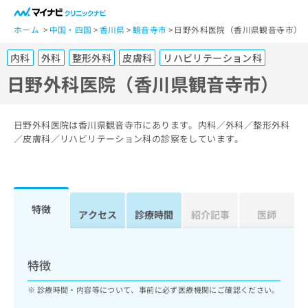
一
般
ホーム
中国・四国
香川県
観音寺市
日野外科医院（香川県観音寺市）
ユ
内科
外科
整形外科
皮膚科
リハビリテーション科
ー
ザ
日野外科医院（香川県観音寺市）
ー
の
方
日野外科医院は香川県観音寺市にあります。内科／外科／整形外科
は
／皮膚科／リハビリテーション科の診察をしています。
こ
ち
ら
特徴
医
アクセス
診療時間
紹介記事
医師
マ
療
イ
関
ナ
係
ビ
特徴
者
ク
の
リ
診療時間・内容等について、事前に必ず医療機関にご確認ください。
方
ニ