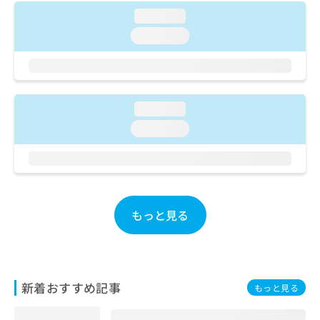
ご了
ら
み
承く
loading...
は
ださ
こ
loading...
無
い。
ち
料
ら
情
報
拡
掲
loading...
充
載
の
情
loading...
お
報
申
の
し
修
込
正
み
は
は
こ
もっと見る
こ
ち
ち
ら
ら
そ
新着おすすめ記事
の
もっと見る
他
の