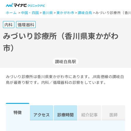
一
般
ホーム
中国・四国
香川県
東かがわ市
讃岐白鳥
みづいり診療所（香川
ユ
内科
循環器科
ー
ザ
みづいり診療所（香川県東かがわ
ー
市）
の
方
は
讃岐白鳥駅
こ
ち
みづいり診療所は香川県東かがわ市にあります。JR高徳線の讃岐白
ら
鳥が最寄り駅です。内科／循環器科の診察をしています。
医
マ
療
イ
関
ナ
係
ビ
特徴
アクセス
診療時間
紹介記事
医師
者
ク
の
リ
方
ニ