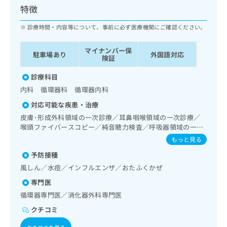
ッ
は
特徴
ク
こ
ナ
診療時間・内容等について、事前に必ず医療機関にご確認ください。
ち
ビ
ら
に
マイナンバー保
駐車場あり
外国語対応
関
険証
広
す
広
告
る
診療科目
告
代
お
出
内科 循環器科 循環器内科
理
問
稿
対応可能な疾患・治療
店
い
の
合
の
皮膚･形成外科領域の一次診療／耳鼻咽喉領域の一次診療／
お
わ
喉頭ファイバースコピー／純音聴力検査／呼吸器領域の一次
方
問
診療／消化器系領域の一次診療／上部消化管内視鏡検査／上
せ
い
は
もっと見る
部消化管内視鏡的切除術／肝･胆道・膵臓領域の一次診療／
は
合
こ
予防接種
循環器系領域の一次診療／ホルター型心電図検査／腎･泌尿
こ
わ
ち
器系領域の一次診療／尿失禁の治療／乳腺領域の一次診療／
ち
風しん／水痘／インフルエンザ／おたふくかぜ
せ
ら
内分泌･代謝･栄養領域の一次診療／内分泌機能検査／インス
ら
は
専門医
リン療法／糖尿病患者教育（食事療法、運動療法、自己血糖
こ
測定）／糖尿病による合併症に対する継続的な管理及び指導
循環器専門医／消化器外科専門医
こち
ち
広
／血液・免疫系領域の一次診療／漢方薬の処方
らは
広
ら
クチコミ
告
マイ
告
出
ナビ