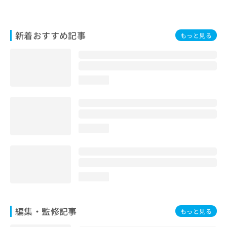
お
問
い
新着おすすめ記事
もっと見る
合
わ
せ
は
こ
loading...
ち
ら
loading...
loading...
編集・監修記事
もっと見る