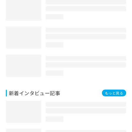
loading...
loading...
loading...
新着インタビュー記事
もっと見る
loading...