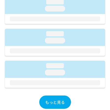
ご了
ら
loading...
み
承く
は
loading...
ださ
こ
無
い。
ち
料
ら
情
報
拡
掲
loading...
充
載
loading...
の
情
お
報
申
の
し
修
込
正
loading...
み
は
は
loading...
こ
こ
ち
ち
ら
ら
そ
の
もっと見る
他
の