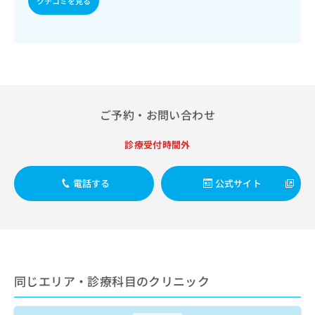
クチコミを見る
出
稿
クリ
資
稿
ニッ
の
料
クナ
の
お
の
ビサ
お
問
ご
イト
問
い
請
への
い
合
お問
求
合
合せ
わ
は
フォ
わ
せ
こ
ご予約・お問い合わせ
ーム
せ
は
ち
とな
は
こ
ら
りま
こ
診療受付時間外
ち
す。
ち
ら
クリ
無
ら
ニッ
料
電話する
公式サイト
クの
資
情
予
料
報
約・
の
症状
拡
のご
ご
充
相談
請
の
など
求
お
はで
は
同じエリア・診療科目のクリニック
申
きま
こ
せん
し
ので
ち
込