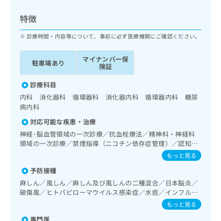
ッ
は
ク
こ
特徴
ナ
ち
ビ
診療時間・内容等について、事前に必ず医療機関にご確認ください。
ら
に
関
マイナンバー保
広
駐車場あり
す
広
険証
告
る
告
代
お
診療科目
出
理
問
稿
内科 消化器科 循環器科 消化器内科 循環器内科 糖尿
店
い
の
病内科
合
の
お
対応可能な疾患・治療
わ
方
問
せ
神経･脳血管領域の一次診療／抗血栓療法／精神科・神経科
い
は
は
領域の一次診療／禁煙指導（ニコチン依存症管理）／認知症
合
こ
／呼吸器領域の一次診療／在宅持続陽圧呼吸療法（睡眠時無
こ
わ
もっと見る
ち
呼吸症候群治療）／在宅酸素療法／消化器系領域の一次診療
ち
せ
ら
予防接種
／上部消化管内視鏡検査／肝･胆道・膵臓領域の一次診療／
ら
は
循環器系領域の一次診療／ホルター型心電図検査／ペースメ
麻しん／風しん／麻しん及び風しんの二種混合／日本脳炎／
こ
ーカー管理／腎･泌尿器系領域の一次診療／内分泌･代謝･栄
こち
破傷風／ヒトパピローマウイルス感染症／水痘／インフルエ
ち
広
養領域の一次診療／インスリン療法／血液・免疫系領域の一
らは
ンザ／成人の肺炎球菌感染症／おたふくかぜ／B型肝炎
広
ら
もっと見る
告
マイ
次診療／遠隔画像診断／CT撮影／漢方薬の処方
告
出
ナビ
専門医