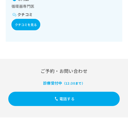
出
稿
クリ
資
循環器専門医
稿
ニッ
の
料
クナ
の
お
クチコミ
の
ビサ
お
問
ご
イト
問
クチコミを見る
い
請
への
い
合
お問
求
合
合せ
わ
は
フォ
わ
せ
こ
ーム
せ
は
ち
とな
は
こ
ら
りま
こ
ち
す。
ち
ら
クリ
無
ら
ご予約・お問い合わせ
ニッ
料
クの
資
情
予
診療受付中
（12:30まで）
料
報
約・
の
症状
拡
のご
ご
充
電話する
相談
請
の
など
求
お
はで
は
申
きま
こ
せん
し
ので
ち
込