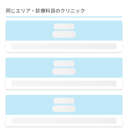
ご了
ら
み
承く
は
同じエリア・診療科目のクリニック
ださ
こ
無
い。
ち
料
ら
loading...
情
報
loading...
拡
掲
充
載
の
情
お
報
申
の
loading...
し
修
loading...
込
正
み
は
は
こ
こ
ち
ち
ら
loading...
ら
loading...
そ
の
他
の