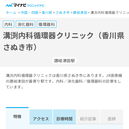
一
般
ホーム
中国・四国
香川県
さぬき市
讃岐津田
溝渕内科循環器クリニッ
ユ
内科
消化器科
循環器科
ー
ザ
溝渕内科循環器クリニック（香川県
ー
さぬき市）
の
方
は
讃岐津田駅
こ
ち
溝渕内科循環器クリニックは香川県さぬき市にあります。JR高徳線
ら
の讃岐津田が最寄り駅です。内科／消化器科／循環器科の診察をし
ています。
医
マ
療
イ
関
ナ
係
ビ
者
ク
特徴
アクセス
診療時間
紹介記事
医師
の
リ
方
ニ